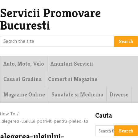
Servicii Promovare
Bucuresti
Search
Auto, Moto, Velo
Anunturi Servicii
Casa si Gradina
Comert si Magazine
Magazine Online
Sanatate si Medicina
Diverse
Cauta
How To
/
alegerea-uleiului-potrivit-pentru-pielea-ta
Search
alegerea-uleiului-