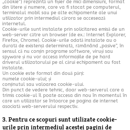
„cookie”) reprezintă un fișier de mici dimensiuni, format
din litere și numere, care va fi stocat pe computerul,
terminalul mobil sau pe alte echipamente ale unui
utilizator prin intermediul cărora se accesează
internetul.
Cookie-urile sunt instalate prin solicitarea emisă de un
web-server către un browser (de ex.: Internet Explorer,
Firefox, Chrome). Cookie-urile odată instalate au o
durată de existență determinată, rămânând „pasive”, în
sensul că nu conțin programe software, viruși sau
spyware și nu vor accesa informațiile de pe hard
driverul utilizatorului pe al cărui echipament au fost
instalate.
Un cookie este format din două părți:
numele cookie-ului; și
conținutul sau valoarea cookie-ului.
Din punct de vedere tehnic, doar web-serverul care a
trimis cookie-ul îl poate accesa din nou în momentul în
care un utilizator se întoarce pe pagina de internet
asociată web-serverului respectiv.
3. Pentru ce scopuri sunt utilizate cookie-
urile prin intermediul acestei pagini de