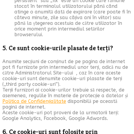
persistent” sau „fix” este un cookie care rămâne
stocat în terminalul utilizatorului până când
atinge o anumită dată de expirare (care poate fi în
câteva minute, zile sau câțiva ani în viitor) sau
până la ștegerea acestuia de către utilizator în
orice moment prin intermediul setărilor
browserului.
5. Ce sunt cookie-urile plasate de terți?
Anumite secțiuni de conținut de pe pagina de internet
pot fi furnizate prin intermediul unor terți, adică nu de
către Administratorul Site-ului , caz în care aceste
cookie-uri sunt denumite cookie-uri plasate de terți
(„third party cookie-uri”).
Terții furnizori ai cookie-urilor trebuie să respecte, de
asemenea, regulile în materie de protecție a datelor și
Politica de Confidențialitate
disponibilă pe această
pagină de internet.
Aceste cookie-uri pot proveni de la urmatorii terți:
Google Analytics, Facebook, Google Adwords.
6. Ce cookie-uri sunt folosite prin