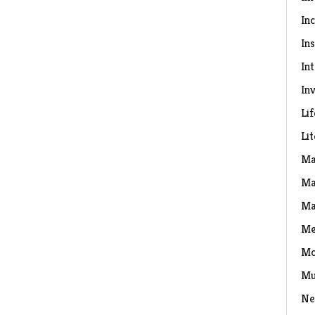
In
Ins
In
Inv
Lif
Li
Ma
Ma
Ma
Me
Mo
Mu
Ne