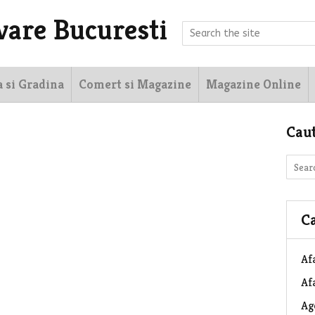
vare Bucuresti
a si Gradina
Comert si Magazine
Magazine Online
Cau
Ca
Af
Afa
Ag