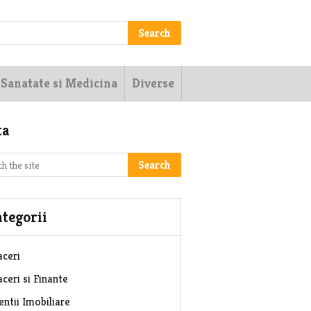
Search
Sanatate si Medicina
Diverse
ta
Search
tegorii
aceri
ceri si Finante
entii Imobiliare