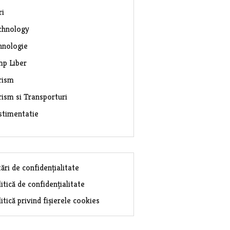
ri
chnology
hnologie
mp Liber
rism
rism si Transporturi
stimentatie
ări de confidențialitate
itică de confidențialitate
itică privind fișierele cookies