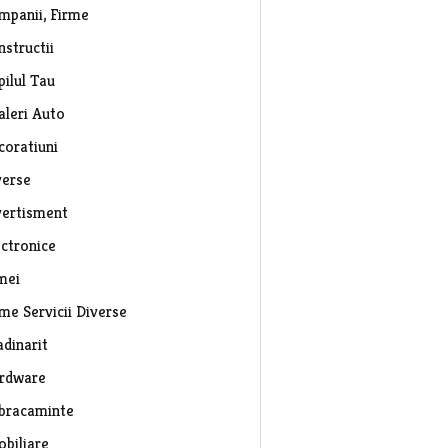
mpanii, Firme
nstructii
pilul Tau
aleri Auto
coratiuni
verse
vertisment
ectronice
mei
rme Servicii Diverse
adinarit
rdware
bracaminte
obiliare