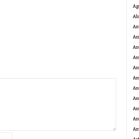
Ag
Al
Am
An
An
An
An
An
An
An
Anu
An
An