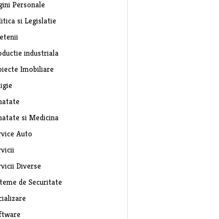
gini Personale
itica si Legislatie
etenii
ductie industriala
oiecte Imobiliare
igie
natate
natate si Medicina
rvice Auto
vicii
vicii Diverse
steme de Securitate
ializare
ftware