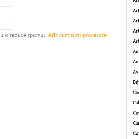
Ar
Art
Ar
Art
tru a reduce spamul.
Află cum sunt procesate
Art
Au
Au
Av
Bij
Ca
Ca
Ca
Cli
Co