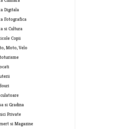
ta Culinara
a Digitala
ta Fotografica
a si Cultura
icole Copii
to, Moto, Velo
toturisme
ocati
uterii
douri
lculatoare
sa si Gradina
nici Private
mert si Magazine