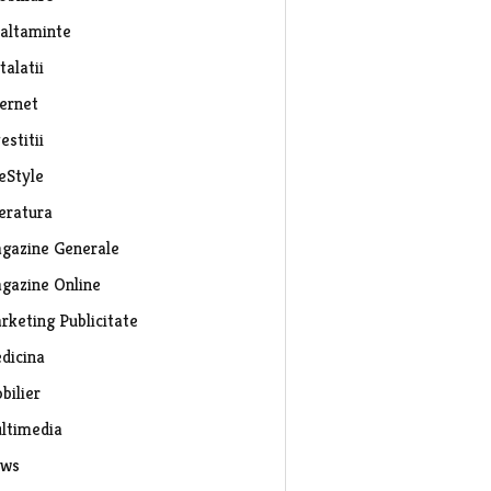
caltaminte
talatii
ternet
estitii
eStyle
teratura
gazine Generale
gazine Online
rketing Publicitate
dicina
bilier
ltimedia
ws