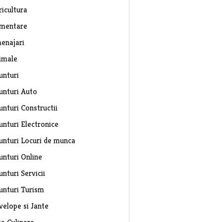
ricultura
imentare
enajari
imale
unturi
unturi Auto
unturi Constructii
unturi Electronice
unturi Locuri de munca
unturi Online
nturi Servicii
unturi Turism
velope si Jante