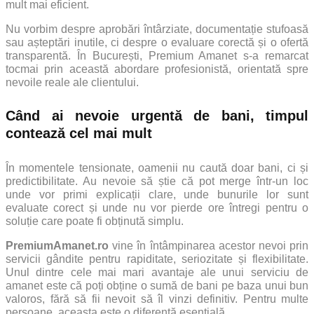
mult mai eficient.
Nu vorbim despre aprobări întârziate, documentație stufoasă
sau așteptări inutile, ci despre o evaluare corectă și o ofertă
transparentă. În București, Premium Amanet s-a remarcat
tocmai prin această abordare profesionistă, orientată spre
nevoile reale ale clientului.
Când ai nevoie urgentă de bani, timpul
contează cel mai mult
În momentele tensionate, oamenii nu caută doar bani, ci și
predictibilitate. Au nevoie să știe că pot merge într-un loc
unde vor primi explicații clare, unde bunurile lor sunt
evaluate corect și unde nu vor pierde ore întregi pentru o
soluție care poate fi obținută simplu.
PremiumAmanet.ro
vine în întâmpinarea acestor nevoi prin
servicii gândite pentru rapiditate, seriozitate și flexibilitate.
Unul dintre cele mai mari avantaje ale unui serviciu de
amanet este că poți obține o sumă de bani pe baza unui bun
valoros, fără să fii nevoit să îl vinzi definitiv. Pentru multe
persoane, aceasta este o diferență esențială.