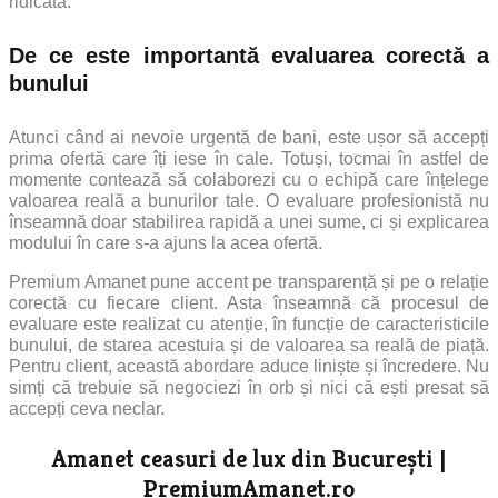
ridicată.
De ce este importantă evaluarea corectă a
bunului
Atunci când ai nevoie urgentă de bani, este ușor să accepți
prima ofertă care îți iese în cale. Totuși, tocmai în astfel de
momente contează să colaborezi cu o echipă care înțelege
valoarea reală a bunurilor tale. O evaluare profesionistă nu
înseamnă doar stabilirea rapidă a unei sume, ci și explicarea
modului în care s-a ajuns la acea ofertă.
Premium Amanet pune accent pe transparență și pe o relație
corectă cu fiecare client. Asta înseamnă că procesul de
evaluare este realizat cu atenție, în funcție de caracteristicile
bunului, de starea acestuia și de valoarea sa reală de piață.
Pentru client, această abordare aduce liniște și încredere. Nu
simți că trebuie să negociezi în orb și nici că ești presat să
accepți ceva neclar.
Amanet ceasuri de lux din București |
PremiumAmanet.ro