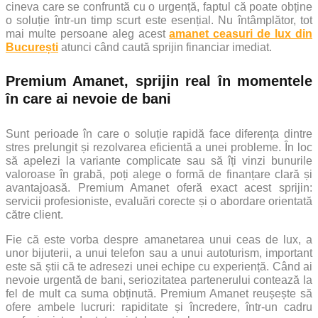
cineva care se confruntă cu o urgență, faptul că poate obține
o soluție într-un timp scurt este esențial. Nu întâmplător, tot
mai multe persoane aleg acest
amanet ceasuri de lux din
București
atunci când caută sprijin financiar imediat.
Premium Amanet, sprijin real în momentele
în care ai nevoie de bani
Sunt perioade în care o soluție rapidă face diferența dintre
stres prelungit și rezolvarea eficientă a unei probleme. În loc
să apelezi la variante complicate sau să îți vinzi bunurile
valoroase în grabă, poți alege o formă de finanțare clară și
avantajoasă. Premium Amanet oferă exact acest sprijin:
servicii profesioniste, evaluări corecte și o abordare orientată
către client.
Fie că este vorba despre amanetarea unui ceas de lux, a
unor bijuterii, a unui telefon sau a unui autoturism, important
este să știi că te adresezi unei echipe cu experiență. Când ai
nevoie urgentă de bani, seriozitatea partenerului contează la
fel de mult ca suma obținută. Premium Amanet reușește să
ofere ambele lucruri: rapiditate și încredere, într-un cadru