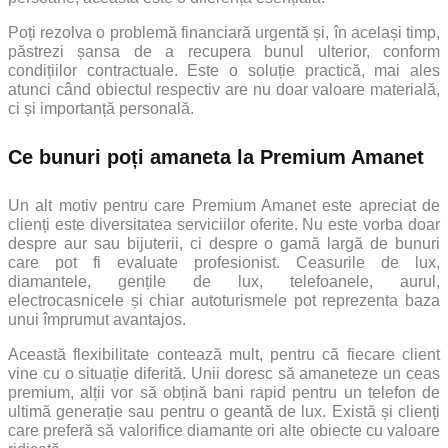
Poți rezolva o problemă financiară urgentă și, în același timp,
păstrezi șansa de a recupera bunul ulterior, conform
condițiilor contractuale. Este o soluție practică, mai ales
atunci când obiectul respectiv are nu doar valoare materială,
ci și importanță personală.
Ce bunuri poți amaneta la Premium Amanet
Un alt motiv pentru care Premium Amanet este apreciat de
clienți este diversitatea serviciilor oferite. Nu este vorba doar
despre aur sau bijuterii, ci despre o gamă largă de bunuri
care pot fi evaluate profesionist. Ceasurile de lux,
diamantele, gențile de lux, telefoanele, aurul,
electrocasnicele și chiar autoturismele pot reprezenta baza
unui împrumut avantajos.
Această flexibilitate contează mult, pentru că fiecare client
vine cu o situație diferită. Unii doresc să amaneteze un ceas
premium, alții vor să obțină bani rapid pentru un telefon de
ultimă generație sau pentru o geantă de lux. Există și clienți
care preferă să valorifice diamante ori alte obiecte cu valoare