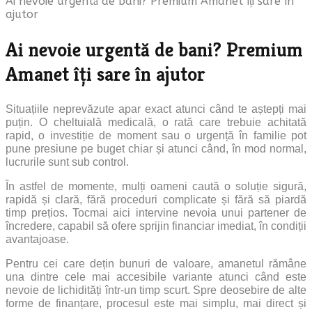
Ai nevoie urgentă de bani? Premium Amanet îți sare în
ajutor
Ai nevoie urgentă de bani? Premium
Amanet îți sare în ajutor
Situațiile neprevăzute apar exact atunci când te aștepți mai
puțin. O cheltuială medicală, o rată care trebuie achitată
rapid, o investiție de moment sau o urgență în familie pot
pune presiune pe buget chiar și atunci când, în mod normal,
lucrurile sunt sub control.
În astfel de momente, mulți oameni caută o soluție sigură,
rapidă și clară, fără proceduri complicate și fără să piardă
timp prețios. Tocmai aici intervine nevoia unui partener de
încredere, capabil să ofere sprijin financiar imediat, în condiții
avantajoase.
Pentru cei care dețin bunuri de valoare, amanetul rămâne
una dintre cele mai accesibile variante atunci când este
nevoie de lichidități într-un timp scurt. Spre deosebire de alte
forme de finanțare, procesul este mai simplu, mai direct și