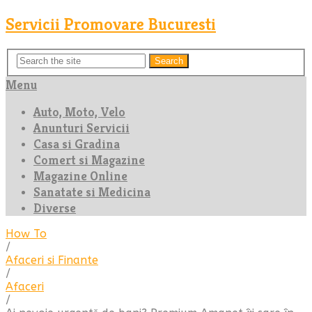
Servicii Promovare Bucuresti
Search
Menu
Auto, Moto, Velo
Anunturi Servicii
Casa si Gradina
Comert si Magazine
Magazine Online
Sanatate si Medicina
Diverse
How To
/
Afaceri si Finante
/
Afaceri
/