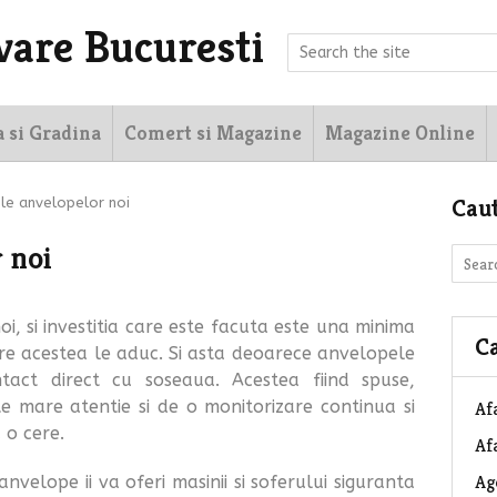
vare Bucuresti
a si Gradina
Comert si Magazine
Magazine Online
Cau
le anvelopelor noi
 noi
i, si investitia care este facuta este una minima
Ca
are acestea le aduc. Si asta deoarece anvelopele
act direct cu soseaua. Acestea fiind spuse,
 mare atentie si de o monitorizare continua si
Af
 o cere.
Afa
Ag
anvelope ii va oferi masinii si soferului siguranta