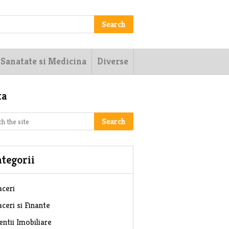
Search
Sanatate si Medicina
Diverse
ta
Search
tegorii
aceri
ceri si Finante
entii Imobiliare