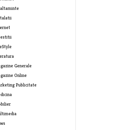
caltaminte
talatii
ternet
estitii
eStyle
teratura
gazine Generale
gazine Online
rketing Publicitate
dicina
bilier
ltimedia
ws