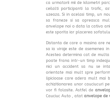
ca urmatorii mii de kilometri parcu
ceilalti participanti la trafic,
uzeaza. Si in acelasi timp, un no
sa franeze si sa opreasca mult
anvelope noi o data la cativa ani
este sporita iar placerea sofatului
Distanta de care o masina are ne
sa ia viraje este de asemenea in
Acestea determina cat de multa
poate frana intr-un timp indeaju
nici un accident sa nu se int
orientate mai mult spre perform
lipicioase care adera mult mai b
achizitionarea unor cauciucuri p
vor fi folosite. Astfel de
anvelop
Cauciuc Auto , atat
anvelope de 