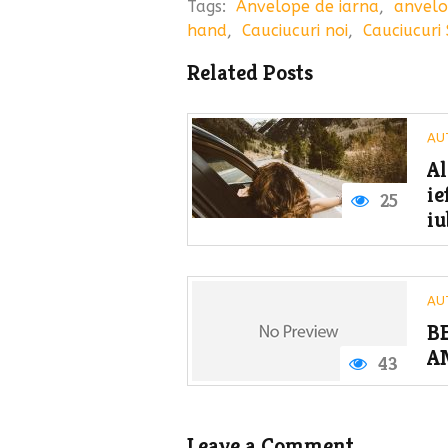
Tags:
Anvelope de iarna
,
anvelo
hand
,
Cauciucuri noi
,
Cauciucuri
Related Posts
AU
Al
ie
25
iu
AU
B
A
43
Leave a Comment