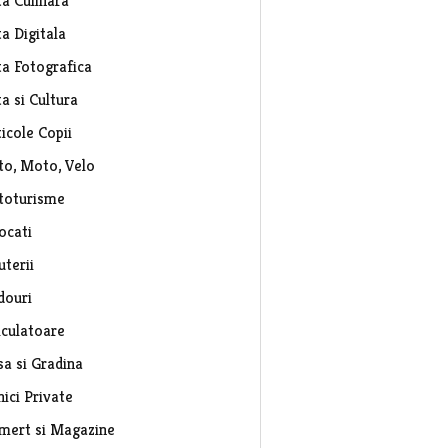
ta Culinara
a Digitala
ta Fotografica
a si Cultura
icole Copii
to, Moto, Velo
toturisme
ocati
uterii
douri
lculatoare
sa si Gradina
nici Private
mert si Magazine