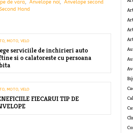
Ar
pe de vara
,
Anvelope noi
,
Anvelope second
 Second Hand
Art
Ar
Art
Art
TO, MOTO, VELO
Au
ege serviciile de inchirieri auto
ftine si o calatoreste cu persoana
Au
bita
Av
Bij
Ca
TO, MOTO, VELO
ENEFICIILE FIECARUI TIP DE
Ca
NVELOPE
Ca
Cli
Co