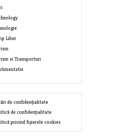
ri
chnology
hnologie
mp Liber
rism
rism si Transporturi
stimentatie
ări de confidențialitate
itică de confidențialitate
itică privind fișierele cookies