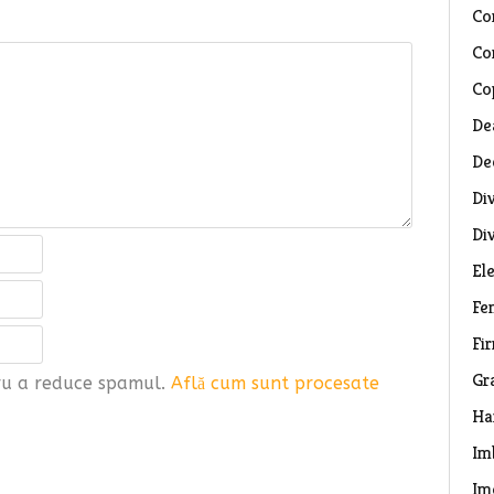
Co
Co
Co
De
De
Di
Di
El
Fe
Fi
Gr
tru a reduce spamul.
Află cum sunt procesate
Ha
Im
Im