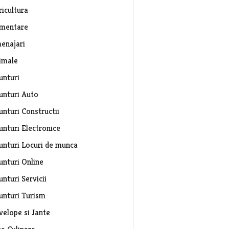
ricultura
imentare
enajari
imale
unturi
unturi Auto
unturi Constructii
unturi Electronice
unturi Locuri de munca
unturi Online
nturi Servicii
unturi Turism
velope si Jante