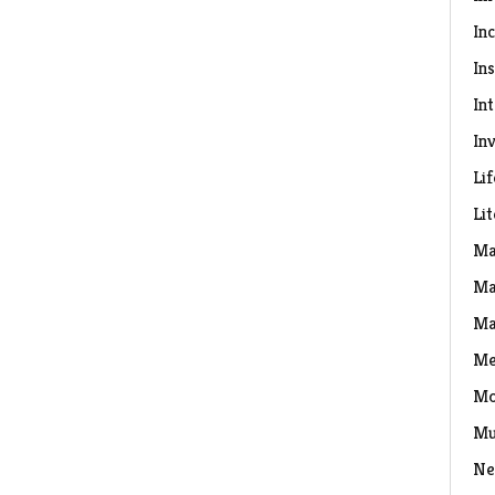
In
Ins
In
Inv
Lif
Li
Ma
Ma
Ma
Me
Mo
Mu
Ne