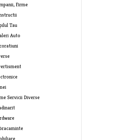
mpanii, Firme
nstructii
pilul Tau
aleri Auto
coratiuni
verse
vertisment
ectronice
mei
rme Servicii Diverse
adinarit
rdware
bracaminte
obiliare