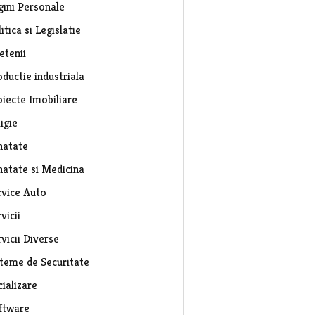
gini Personale
itica si Legislatie
etenii
ductie industriala
oiecte Imobiliare
igie
natate
natate si Medicina
rvice Auto
vicii
vicii Diverse
steme de Securitate
ializare
ftware