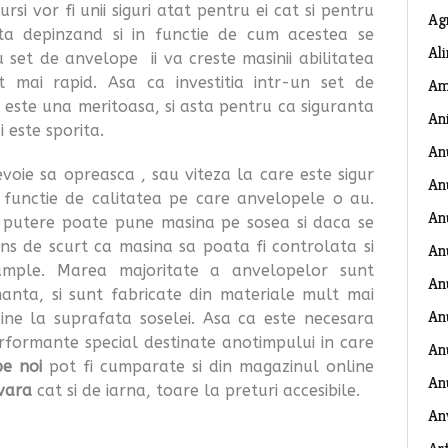
rsi vor fi unii siguri atat pentru ei cat si pentru
Ag
 asta depinzand si in functie de cum acestea se
Al
u set de anvelope ii va creste masinii abilitatea
 mai rapid. Asa ca investitia intr-un set de
Am
 este una meritoasa, si asta pentru ca siguranta
An
 este sporita.
An
voie sa opreasca , sau viteza la care este sigur
An
 functie de calitatea pe care anvelopele o au.
An
 putere poate pune masina pe sosea si daca se
ns de scurt ca masina sa poata fi controlata si
An
ample. Marea majoritate a anvelopelor sunt
An
anta, si sunt fabricate din materiale mult mai
An
ine la suprafata soselei. Asa ca este necesara
erformante special destinate anotimpului in care
Anu
e noi
pot fi cumparate si din magazinul online
An
vara
cat si de iarna, toare la preturi accesibile.
An