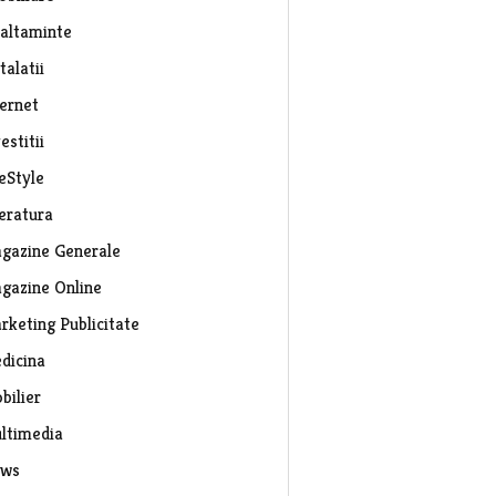
caltaminte
talatii
ternet
estitii
eStyle
teratura
gazine Generale
gazine Online
rketing Publicitate
dicina
bilier
ltimedia
ws