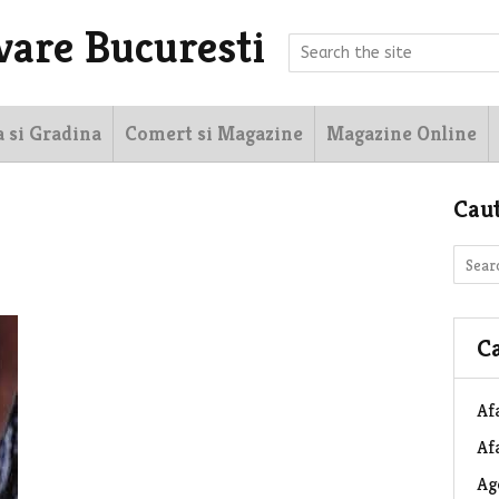
vare Bucuresti
a si Gradina
Comert si Magazine
Magazine Online
Cau
Ca
Af
Afa
Ag