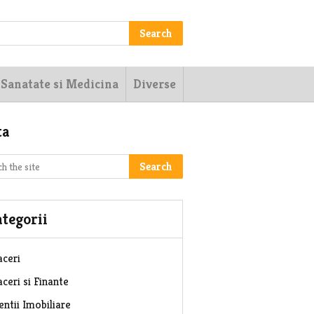
Search
Sanatate si Medicina
Diverse
ta
Search
tegorii
aceri
ceri si Finante
entii Imobiliare