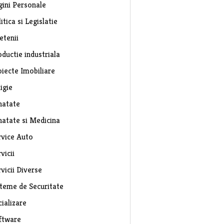
gini Personale
itica si Legislatie
etenii
ductie industriala
oiecte Imobiliare
igie
natate
natate si Medicina
rvice Auto
vicii
vicii Diverse
steme de Securitate
ializare
ftware