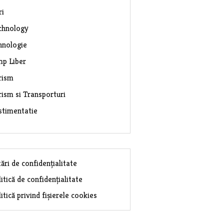
ri
chnology
hnologie
mp Liber
rism
rism si Transporturi
stimentatie
ări de confidențialitate
itică de confidențialitate
itică privind fișierele cookies