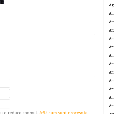
Ag
Al
Am
An
An
An
An
An
An
An
Anu
An
An
tru a reduce spamul.
Află cum sunt procesate