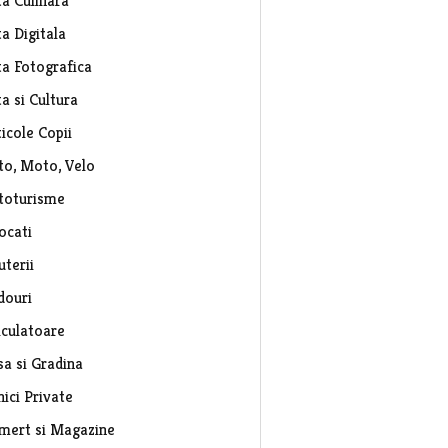
ta Culinara
a Digitala
ta Fotografica
a si Cultura
icole Copii
to, Moto, Velo
toturisme
ocati
uterii
douri
lculatoare
sa si Gradina
nici Private
mert si Magazine