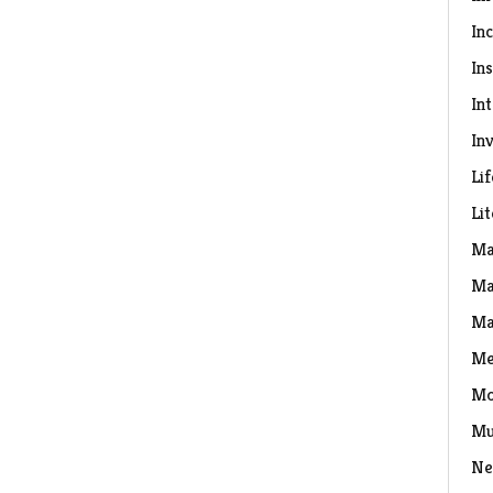
In
Ins
In
Inv
Lif
Li
Ma
Ma
Ma
Me
Mo
Mu
Ne