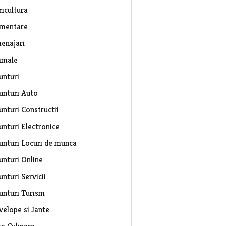
ricultura
imentare
enajari
imale
unturi
unturi Auto
unturi Constructii
unturi Electronice
unturi Locuri de munca
unturi Online
nturi Servicii
unturi Turism
velope si Jante