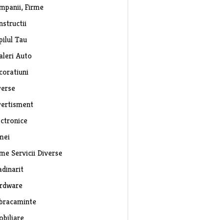
mpanii, Firme
nstructii
pilul Tau
aleri Auto
coratiuni
verse
vertisment
ectronice
mei
rme Servicii Diverse
adinarit
rdware
bracaminte
obiliare