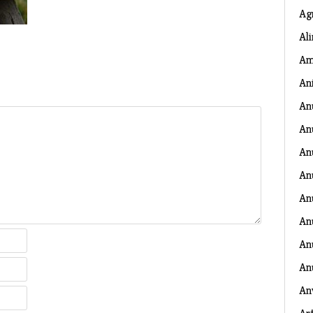
Ag
Al
Am
An
An
An
An
An
An
An
Anu
An
An