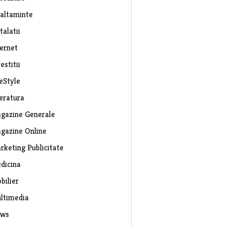
caltaminte
talatii
ternet
estitii
eStyle
teratura
gazine Generale
gazine Online
rketing Publicitate
dicina
bilier
ltimedia
ws