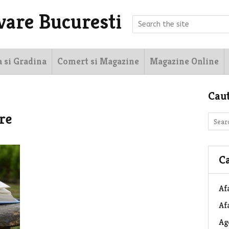
vare Bucuresti
a si Gradina
Comert si Magazine
Magazine Online
Cau
re
Ca
Af
Afa
Ag