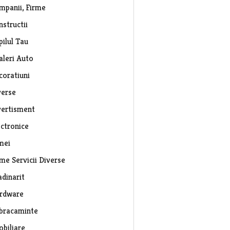
mpanii, Firme
nstructii
pilul Tau
aleri Auto
coratiuni
verse
vertisment
ectronice
mei
rme Servicii Diverse
adinarit
rdware
bracaminte
obiliare