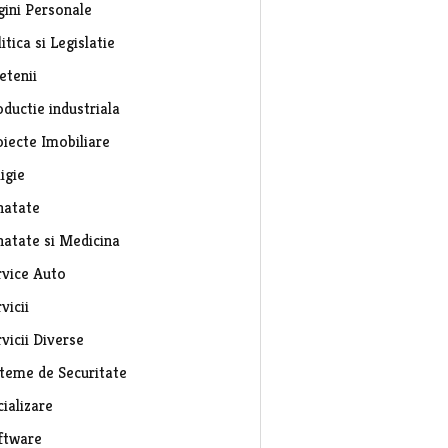
gini Personale
itica si Legislatie
etenii
ductie industriala
oiecte Imobiliare
igie
natate
natate si Medicina
rvice Auto
vicii
vicii Diverse
steme de Securitate
ializare
ftware