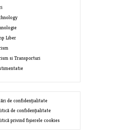
ri
chnology
hnologie
mp Liber
rism
rism si Transporturi
stimentatie
ări de confidențialitate
itică de confidențialitate
itică privind fișierele cookies