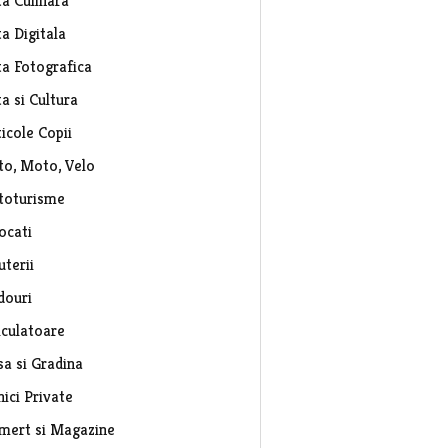
ta Culinara
a Digitala
ta Fotografica
a si Cultura
icole Copii
to, Moto, Velo
toturisme
ocati
uterii
douri
lculatoare
sa si Gradina
nici Private
mert si Magazine