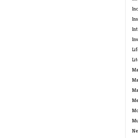
In
Ins
In
Inv
Lif
Li
Ma
Ma
Ma
Me
Mo
Mu
Ne