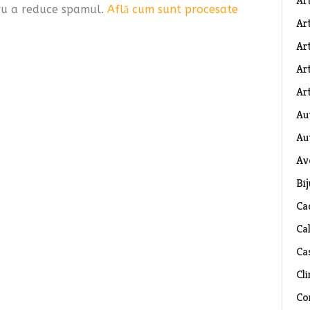
Ar
tru a reduce spamul.
Află cum sunt procesate
Art
Ar
Art
Art
Au
Au
Av
Bij
Ca
Ca
Ca
Cli
Co