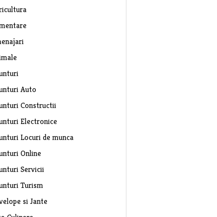
ricultura
imentare
enajari
imale
unturi
unturi Auto
unturi Constructii
unturi Electronice
unturi Locuri de munca
unturi Online
nturi Servicii
unturi Turism
velope si Jante