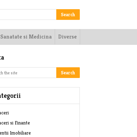
Search
Sanatate si Medicina
Diverse
ta
Search
tegorii
aceri
ceri si Finante
entii Imobiliare