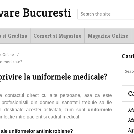
vare Bucuresti
a si Gradina
Comert si Magazine
Magazine Online
Cau
 Online
/
ele medicale?
 privire la uniformele medicale?
Ca
a contactul direct cu alte persoane, asa ca este
profesionistii din domeniul sanatatii trebuie sa fie
l destinate acestei activitati, cum sunt
uniformele
Af
 infectie intre pacient si cadrul medical.
Afa
Ag
ale uniformelor antimicrobiene?