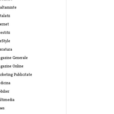
caltaminte
talatii
ternet
estitii
eStyle
teratura
gazine Generale
gazine Online
rketing Publicitate
dicina
bilier
ltimedia
ws