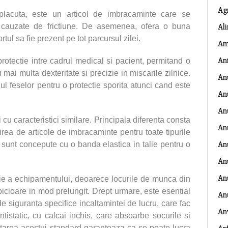
Ag
placuta, este un articol de imbracaminte care se
Al
iile cauzate de frictiune. De asemenea, ofera o buna
rtul sa fie prezent pe tot parcursul zilei.
Am
An
rotectie intre cadrul medical si pacient, permitand o
mai multa dexteritate si precizie in miscarile zilnice.
An
ul feselor pentru o protectie sporita atunci cand este
An
An
 cu caracteristici similare. Principala diferenta consta
An
rirea de articole de imbracaminte pentru toate tipurile
An
re sunt concepute cu o banda elastica in talie pentru o
An
Anu
ie a echipamentului, deoarece locurile de munca din
picioare in mod prelungit. Drept urmare, este esential
An
e siguranta specifice incaltamintei de lucru, care fac
An
antistatic, cu calcai inchis, care absoarbe socurile si
ctarea acestui standard garanteaza ca se poate lucra