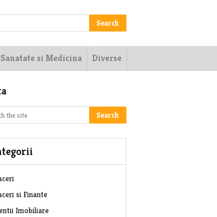
Search
Sanatate si Medicina
Diverse
ta
Search
tegorii
aceri
ceri si Finante
entii Imobiliare