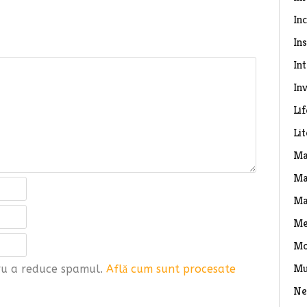
In
Ins
In
Inv
Lif
Li
Ma
Ma
Ma
Me
Mo
Mu
tru a reduce spamul.
Află cum sunt procesate
Ne