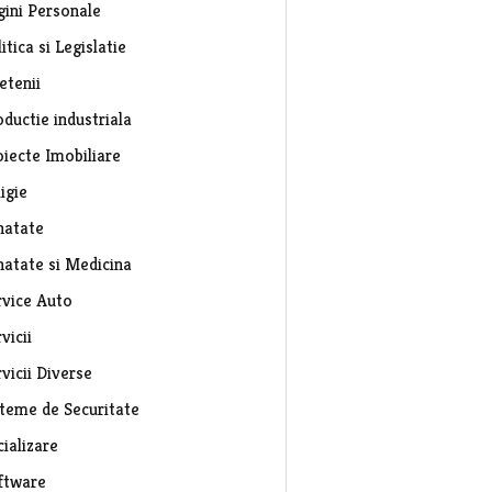
gini Personale
itica si Legislatie
etenii
ductie industriala
oiecte Imobiliare
igie
natate
natate si Medicina
rvice Auto
vicii
vicii Diverse
steme de Securitate
ializare
ftware