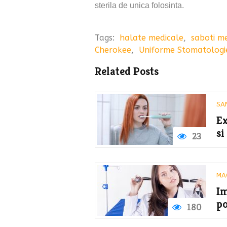
sterila de unica folosinta.
Tags:
halate medicale
,
saboti me
Cherokee
,
Uniforme Stomatologi
Related Posts
SA
Ex
si
23
MA
Im
po
180