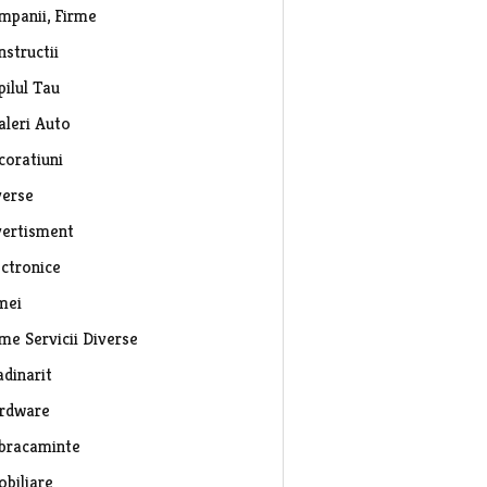
mpanii, Firme
nstructii
pilul Tau
aleri Auto
coratiuni
verse
vertisment
ectronice
mei
rme Servicii Diverse
adinarit
rdware
bracaminte
obiliare