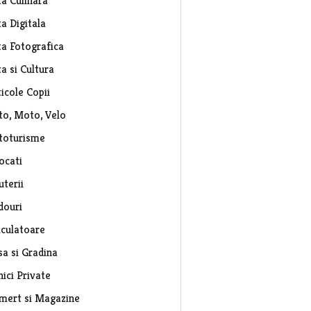
ta Culinara
a Digitala
ta Fotografica
a si Cultura
icole Copii
to, Moto, Velo
toturisme
ocati
uterii
douri
lculatoare
sa si Gradina
nici Private
mert si Magazine