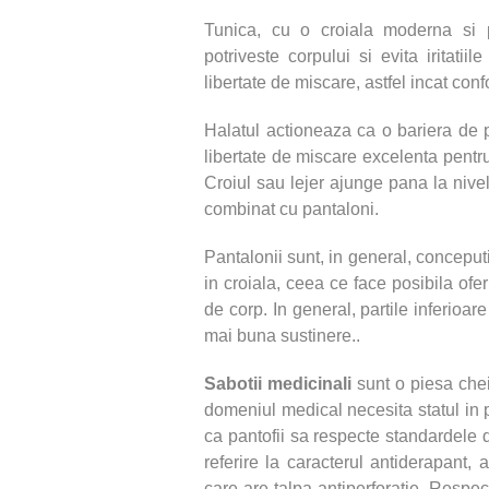
Tunica, cu o croiala moderna si 
potriveste corpului si evita iritat
libertate de miscare, astfel incat confo
Halatul actioneaza ca o bariera de p
libertate de miscare excelenta pentru 
Croiul sau lejer ajunge pana la nivel
combinat cu pantaloni.
Pantalonii sunt, in general, conceputi
in croiala, ceea ce face posibila ofe
de corp. In general, partile inferioa
mai buna sustinere..
Sabotii medicinali
sunt o piesa che
domeniul medical necesita statul in 
ca pantofii sa respecte standardele d
referire la caracterul antiderapant, 
care are talpa antiperforatie. Respe