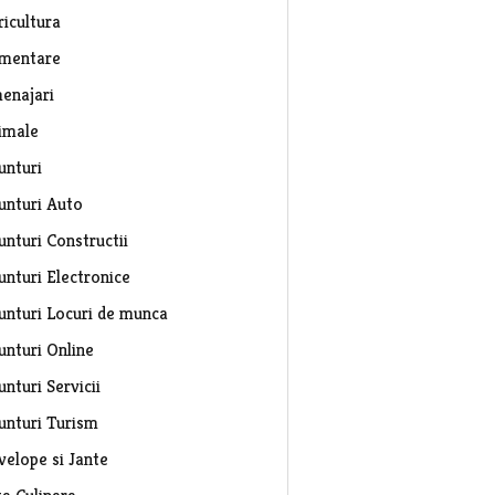
ricultura
imentare
enajari
imale
unturi
unturi Auto
unturi Constructii
unturi Electronice
unturi Locuri de munca
unturi Online
nturi Servicii
unturi Turism
velope si Jante