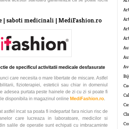
Ar
Art
Ar
| saboti medicinali | MediFashion.ro
Art
Art
Au
Au
Av
ctie de specificul activitatii medicale desfasurate
Bij
unci care necesita o mare libertate de miscare. Astfel
litarii, fizioterapiei, esteticii sau chiar in domeniul
Ca
te adesea purtata peste hainele de zi cu zi si poate fi
Ca
le disponibila in magazinul online
MediFashion.ro
.
Ca
t astfel incat sa poata fi indepartat fara niciun risc de
Cli
nelor care lucreaza in laboratoare, medicilor si
Co
ii din salile de operatie sunt echipati cu imbracaminte