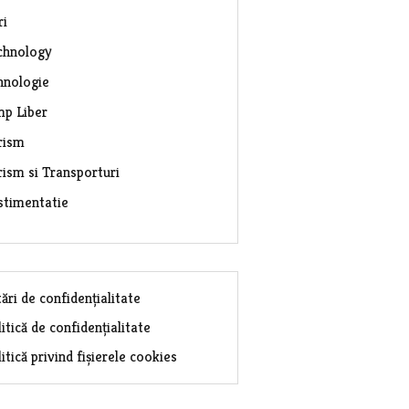
ri
chnology
hnologie
mp Liber
rism
rism si Transporturi
stimentatie
ări de confidențialitate
itică de confidențialitate
itică privind fișierele cookies