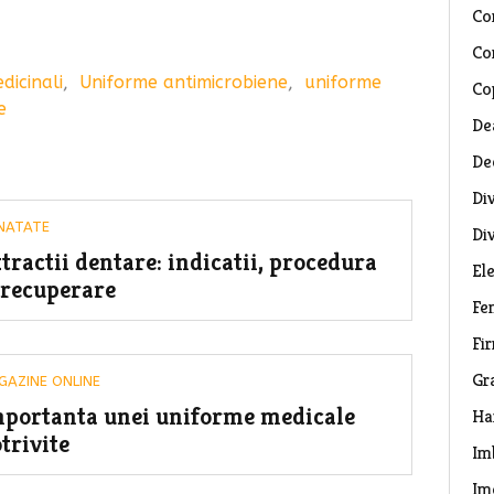
Co
Co
dicinali
,
Uniforme antimicrobiene
,
uniforme
Co
e
De
De
Di
NATATE
Di
tractii dentare: indicatii, procedura
El
 recuperare
Fe
Fi
Gr
GAZINE ONLINE
portanta unei uniforme medicale
Ha
trivite
Im
Im