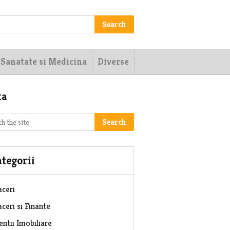
Search
Sanatate si Medicina
Diverse
ta
Search
tegorii
aceri
ceri si Finante
entii Imobiliare