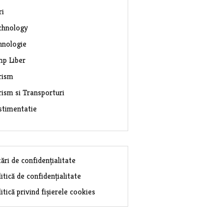
ri
chnology
hnologie
mp Liber
rism
rism si Transporturi
stimentatie
ări de confidențialitate
itică de confidențialitate
itică privind fișierele cookies