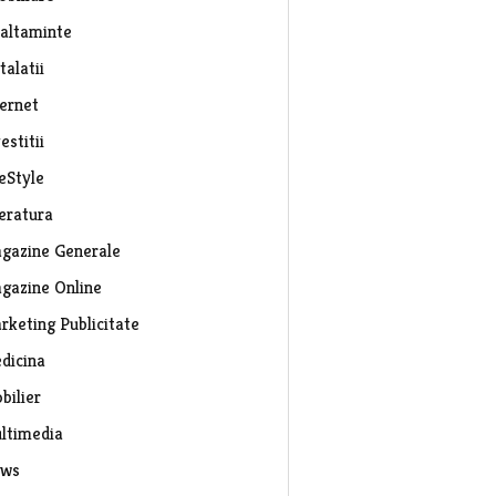
caltaminte
talatii
ternet
estitii
eStyle
teratura
gazine Generale
gazine Online
rketing Publicitate
dicina
bilier
ltimedia
ws