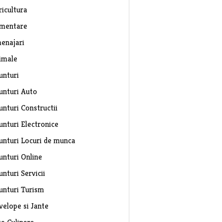
ricultura
imentare
enajari
imale
unturi
unturi Auto
unturi Constructii
unturi Electronice
unturi Locuri de munca
unturi Online
nturi Servicii
unturi Turism
velope si Jante