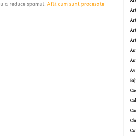
Ar
tru a reduce spamul.
Află cum sunt procesate
Art
Ar
Art
Art
Au
Au
Av
Bij
Ca
Ca
Ca
Cli
Co