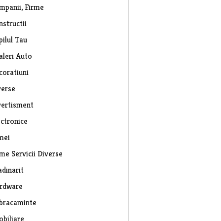
mpanii, Firme
nstructii
pilul Tau
aleri Auto
coratiuni
verse
vertisment
ectronice
mei
rme Servicii Diverse
adinarit
rdware
bracaminte
obiliare