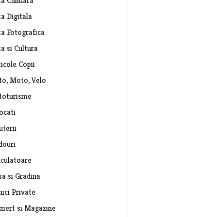
ta Culinara
a Digitala
ta Fotografica
a si Cultura
icole Copii
to, Moto, Velo
toturisme
ocati
uterii
douri
lculatoare
sa si Gradina
nici Private
mert si Magazine