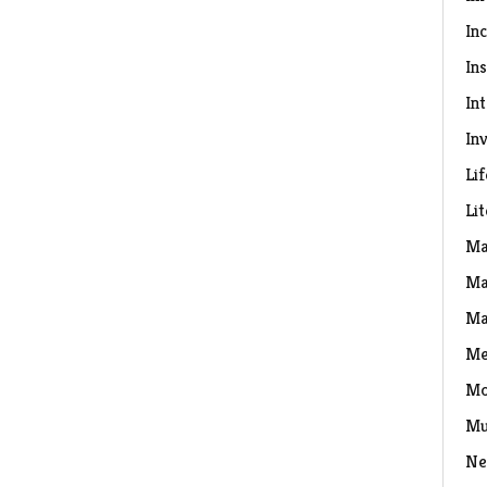
In
Ins
In
Inv
Lif
Li
Ma
Ma
Ma
Me
Mo
Mu
Ne