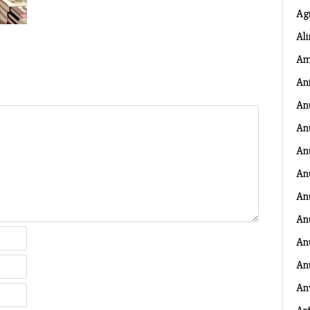
Ag
Al
Am
An
An
An
An
An
An
An
Anu
An
An