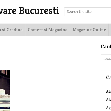
vare Bucuresti
a si Gradina
Comert si Magazine
Magazine Online
Cau
Ca
Af
Afa
Ag