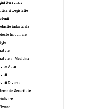
gini Personale
itica si Legislatie
etenii
ductie industriala
oiecte Imobiliare
igie
natate
natate si Medicina
rvice Auto
vicii
vicii Diverse
steme de Securitate
ializare
ftware