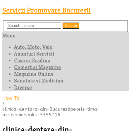
Servicii Promovare Bucuresti
Search
Menu
Auto, Moto, Velo
Anunturi Servicii
Casa si Gradina
Comert si Magazine
Magazine Online
Sanatate si Medicina
Diverse
How To
/
clinica-dentara-din-Bucurestipexels-tima-
miroshnichenko-5355716
clinica-dentara-din-