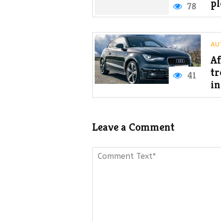
pl
78
AU
Af
tr
41
in
Leave a Comment