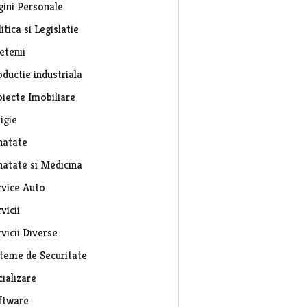
gini Personale
itica si Legislatie
etenii
ductie industriala
oiecte Imobiliare
igie
natate
natate si Medicina
rvice Auto
vicii
vicii Diverse
steme de Securitate
ializare
ftware