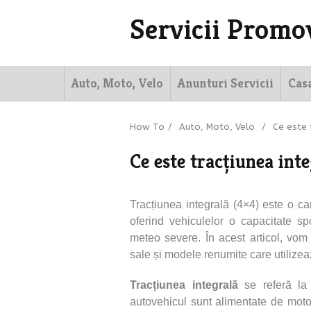
Servicii Promo
Auto, Moto, Velo
Anunturi Servicii
Cas
How To
/
Auto, Moto, Velo
/
Ce este 
Ce este tracțiunea int
Tracțiunea integrală (4×4) este o car
oferind vehiculelor o capacitate spor
meteo severe. În acest articol, vom 
sale și modele renumite care utilize
Tracțiunea integrală
se referă la 
autovehicul sunt alimentate de motor