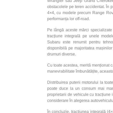
Wrangler sau Jeep Grand Cherokee 
obstacolele pe teren accidentat. În 
4×4, cu modele precum Range Rover
performanța lor off-road.
Pe lângă aceste mărci specializate î
tracțiune integrală pe unele mode
Subaru este renumit pentru tehno
disponibilă pe majoritatea mașinilor
drumuri diverse.
Cu toate acestea, merită menționat că
manevrabilitate îmbunătățite, aceast
Distribuirea puterii motorului la toa
poate duce la un consum mai mare 
proprietarii de vehicule cu tracțiune i
considerare în alegerea autovehicululu
În concluzie, tracțiunea integrală (4×