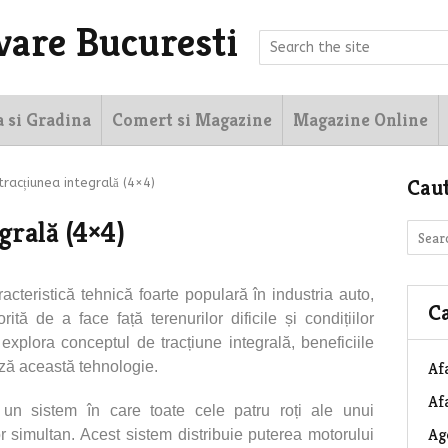
vare Bucuresti
a si Gradina
Comert si Magazine
Magazine Online
Cau
tracțiunea integrală (4×4)
egrală (4×4)
acteristică tehnică foarte populară în industria auto,
Ca
ită de a face față terenurilor dificile și condițiilor
explora conceptul de tracțiune integrală, beneficiile
ază această tehnologie.
Af
Afa
un sistem în care toate cele patru roți ale unui
Ag
 simultan. Acest sistem distribuie puterea motorului