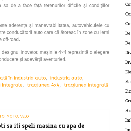
Co
sa de a face față terenurilor dificile și condițiilor
Co
Co
ște aderența și manevrabilitatea, autovehiculele cu
ntre conducătorii auto care călătoresc în zone cu ierni
De
 off-road.
De
Di
designul inovator, mașinile 4×4 reprezintă o alegere
nducere și adevărții aventurieri.
Di
El
iată în industria auto
,
industria auto
,
Fe
i integrale
,
tracțiunea 4x4
,
tracțiunea integrală
Fi
Gr
Ha
TO, MOTO, VELO
Im
ti sa iti speli masina cu apa de
Im