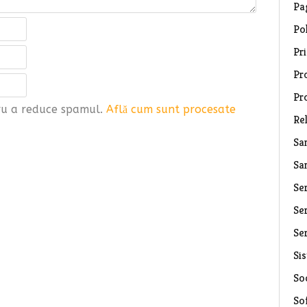
Pa
Pol
Pri
Pro
Pr
tru a reduce spamul.
Află cum sunt procesate
Rel
Sa
Sa
Se
Ser
Ser
Si
Soc
So