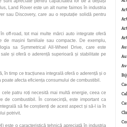
Ar
sunt apreciate pentru capacitatea lor de a depăși
plus, Land Rover este un alt nume faimos în industria
Art
 sau Discovery, care au o reputație solidă pentru
Ar
Art
n off-road, tot mai multe mărci auto integrate oferă
Art
le de mașini familiale sau compacte. De exemplu,
Au
logia sa Symmetrical All-Wheel Drive, care este
 sale și oferă o aderență superioară și stabilitate pe
Au
Av
, în timp ce tracțiunea integrală oferă o aderență și o
Bij
a poate afecta eficiența consumului de combustibil.
Ca
te cele patru roți necesită mai multă energie, ceea ce
Ca
de combustibil. În consecință, este important ca
Ca
ntegrală să fie conștienți de acest aspect și să-l ia în
Cli
i potrivit.
Co
4) este o caracteristică tehnică apreciată în industria