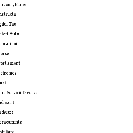
mpanii, Firme
nstructii
pilul Tau
aleri Auto
coratiuni
verse
vertisment
ectronice
mei
rme Servicii Diverse
adinarit
rdware
bracaminte
obiliare