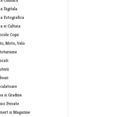
ta Culinara
a Digitala
ta Fotografica
a si Cultura
icole Copii
to, Moto, Velo
toturisme
ocati
uterii
douri
lculatoare
sa si Gradina
nici Private
mert si Magazine