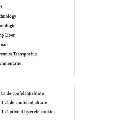
ri
chnology
hnologie
mp Liber
rism
rism si Transporturi
stimentatie
ări de confidențialitate
itică de confidențialitate
itică privind fișierele cookies