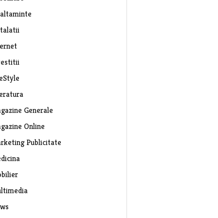
caltaminte
talatii
ternet
estitii
eStyle
teratura
gazine Generale
gazine Online
rketing Publicitate
dicina
bilier
ltimedia
ws