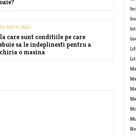
oaie?
In
Ins
TO, MOTO, VELO
In
la care sunt conditiile pe care
Inv
ebuie sa le indeplinesti pentru a
Lif
chiria o masina
Li
Ma
Ma
Ma
Me
Mo
Mu
Ne