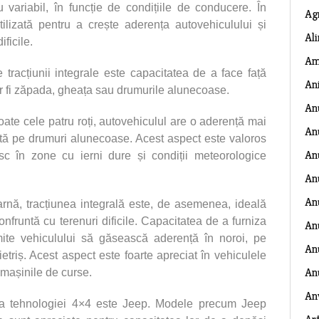
 variabil, în funcție de condițiile de conducere. În
Ag
tilizată pentru a crește aderența autovehiculului și
Al
ificile.
Am
e tracțiunii integrale este capacitatea de a face față
An
ar fi zăpada, gheața sau drumurile alunecoase.
An
 toate cele patru roți, autovehiculul are o aderență mai
An
ită pe drumuri alunecoase. Acest aspect este valoros
An
esc în zone cu ierni dure și condiții meteorologice
An
An
arnă, tracțiunea integrală este, de asemenea, ideală
onfruntă cu terenuri dificile. Capacitatea de a furniza
An
rmite vehiculului să găsească aderență în noroi, pe
Anu
etriș. Acest aspect este foarte apreciat în vehiculele
An
 mașinile de curse.
An
ea tehnologiei 4×4 este Jeep. Modele precum Jeep