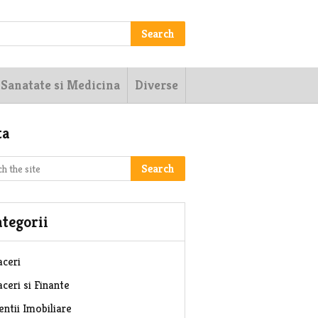
Search
Sanatate si Medicina
Diverse
ta
Search
tegorii
aceri
ceri si Finante
entii Imobiliare