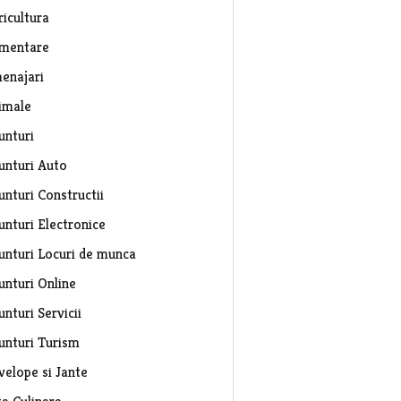
ricultura
imentare
enajari
imale
unturi
unturi Auto
unturi Constructii
unturi Electronice
unturi Locuri de munca
unturi Online
nturi Servicii
unturi Turism
velope si Jante