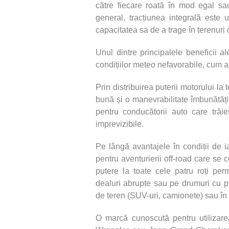
către fiecare roată în mod egal sau
general, tracțiunea integrală este u
capacitatea sa de a trage în terenuri d
Unul dintre principalele beneficii al
condițiilor meteo nefavorabile, cum 
Prin distribuirea puterii motorului la
bună și o manevrabilitate îmbunătăț
pentru conducătorii auto care trăi
imprevizibile.
Pe lângă avantajele în condiții de i
pentru aventurierii off-road care se c
putere la toate cele patru roți pe
dealuri abrupte sau pe drumuri cu pi
de teren (SUV-uri, camionete) sau în
O marcă cunoscută pentru utilizar