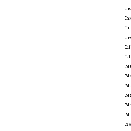
In
Ins
In
Inv
Lif
Li
Ma
Ma
Ma
Me
Mo
Mu
Ne