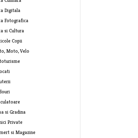
ta Culinara
a Digitala
ta Fotografica
a si Cultura
icole Copii
to, Moto, Velo
toturisme
ocati
uterii
douri
lculatoare
sa si Gradina
nici Private
mert si Magazine