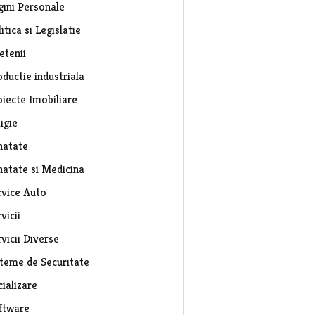
gini Personale
itica si Legislatie
etenii
ductie industriala
oiecte Imobiliare
igie
natate
natate si Medicina
rvice Auto
vicii
vicii Diverse
steme de Securitate
ializare
ftware