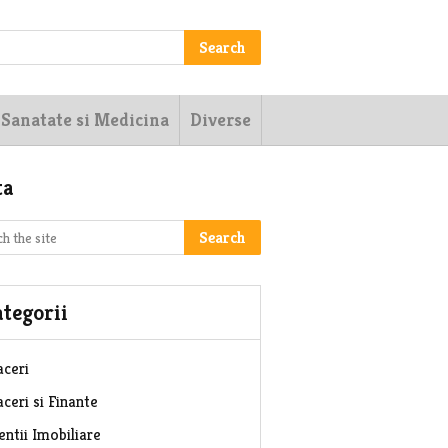
Search
Sanatate si Medicina
Diverse
ta
Search
tegorii
aceri
ceri si Finante
entii Imobiliare