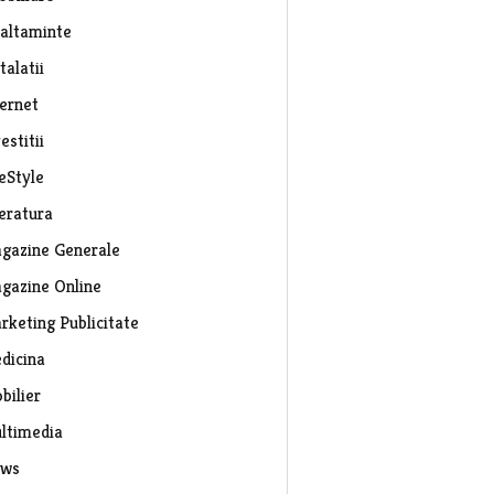
caltaminte
talatii
ternet
estitii
eStyle
teratura
gazine Generale
gazine Online
rketing Publicitate
dicina
bilier
ltimedia
ws