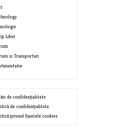
ri
chnology
hnologie
mp Liber
rism
rism si Transporturi
stimentatie
ări de confidențialitate
itică de confidențialitate
itică privind fișierele cookies