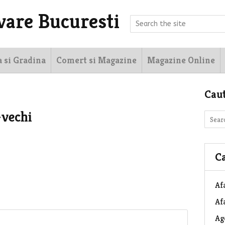
vare Bucuresti
a si Gradina
Comert si Magazine
Magazine Online
Cau
-vechi
Ca
Af
Afa
Ag