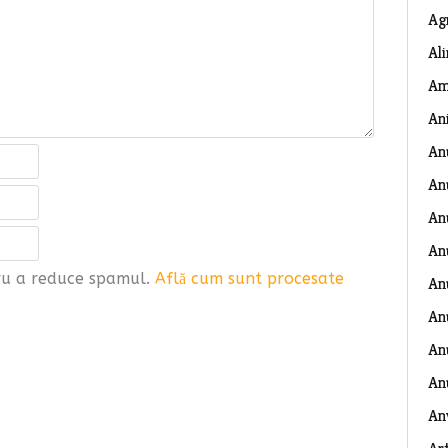
Ag
Al
Am
An
An
An
An
An
tru a reduce spamul.
Află cum sunt procesate
An
An
Anu
An
An