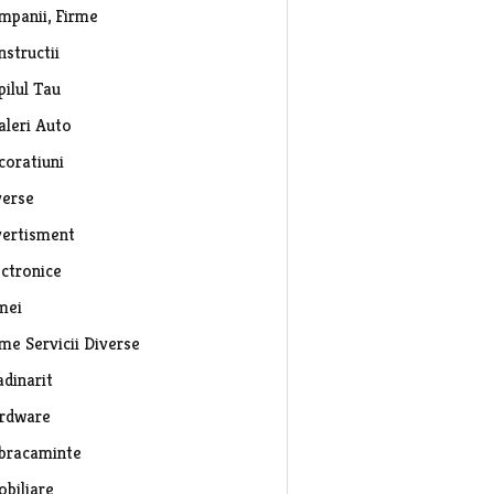
mpanii, Firme
nstructii
pilul Tau
aleri Auto
coratiuni
verse
vertisment
ectronice
mei
rme Servicii Diverse
adinarit
rdware
bracaminte
obiliare