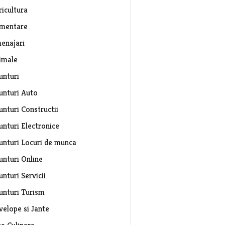
ricultura
imentare
enajari
imale
unturi
unturi Auto
unturi Constructii
unturi Electronice
unturi Locuri de munca
unturi Online
nturi Servicii
unturi Turism
velope si Jante