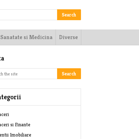
Search
Sanatate si Medicina
Diverse
ta
Search
tegorii
aceri
ceri si Finante
entii Imobiliare