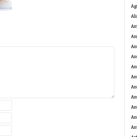
Ag
Al
Am
An
An
An
An
An
An
An
Anu
An
An