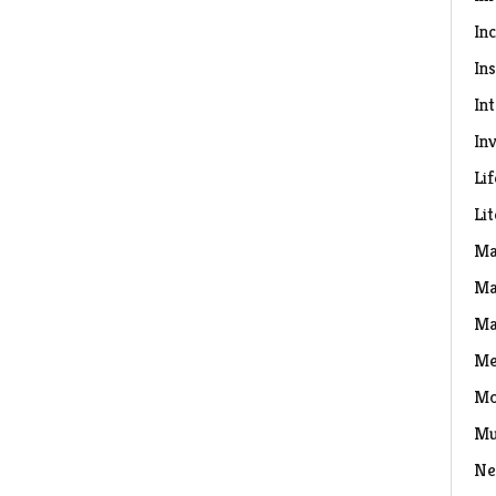
In
Ins
In
Inv
Lif
Li
Ma
Ma
Ma
Me
Mo
Mu
Ne