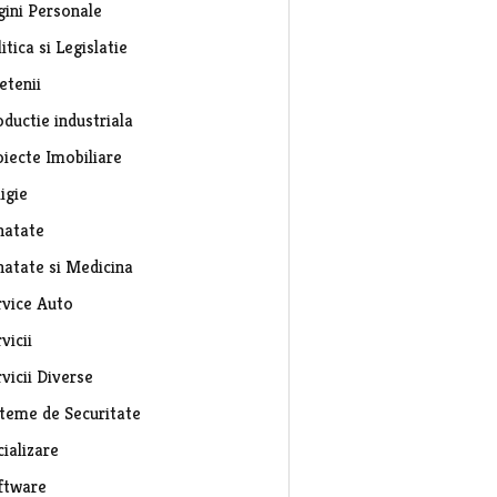
gini Personale
itica si Legislatie
etenii
ductie industriala
oiecte Imobiliare
igie
natate
natate si Medicina
rvice Auto
vicii
vicii Diverse
steme de Securitate
ializare
ftware