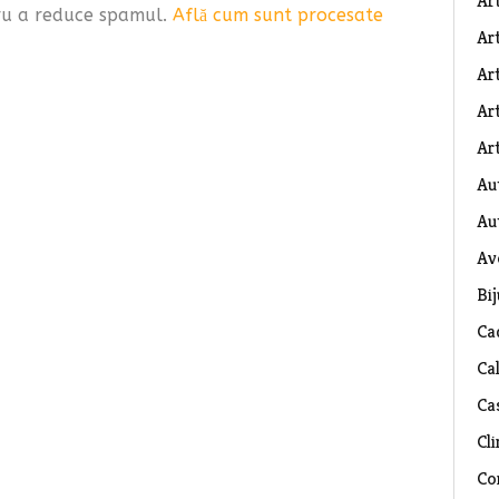
Ar
tru a reduce spamul.
Află cum sunt procesate
Art
Ar
Art
Art
Au
Au
Av
Bij
Ca
Ca
Ca
Cli
Co