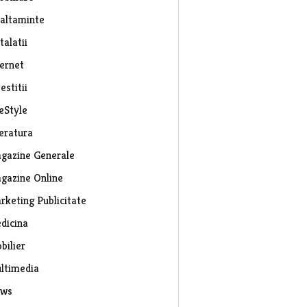
caltaminte
talatii
ternet
estitii
eStyle
teratura
gazine Generale
gazine Online
rketing Publicitate
dicina
bilier
ltimedia
ws