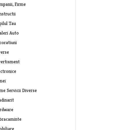
mpanii, Firme
nstructii
pilul Tau
aleri Auto
coratiuni
verse
vertisment
ectronice
mei
rme Servicii Diverse
adinarit
rdware
bracaminte
obiliare