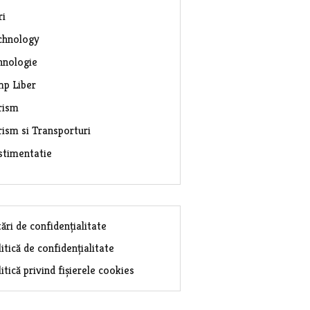
ri
chnology
hnologie
mp Liber
rism
rism si Transporturi
stimentatie
ări de confidențialitate
itică de confidențialitate
itică privind fișierele cookies