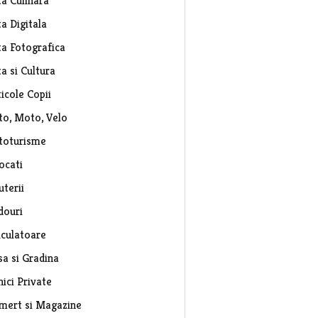
ta Culinara
a Digitala
ta Fotografica
a si Cultura
icole Copii
to, Moto, Velo
toturisme
ocati
uterii
douri
lculatoare
sa si Gradina
nici Private
mert si Magazine