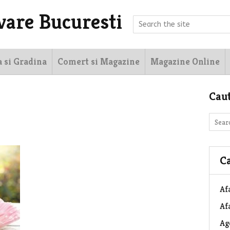
vare Bucuresti
a si Gradina
Comert si Magazine
Magazine Online
Cau
Ca
Af
Afa
Ag