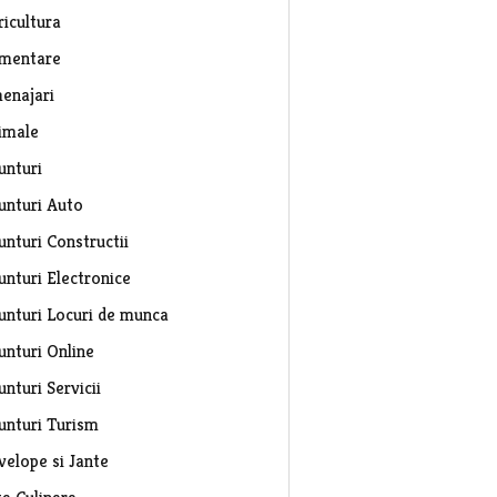
ricultura
imentare
enajari
imale
unturi
unturi Auto
unturi Constructii
unturi Electronice
unturi Locuri de munca
unturi Online
nturi Servicii
unturi Turism
velope si Jante