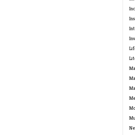
In
Ins
In
Inv
Lif
Li
Ma
Ma
Ma
Me
Mo
Mu
Ne