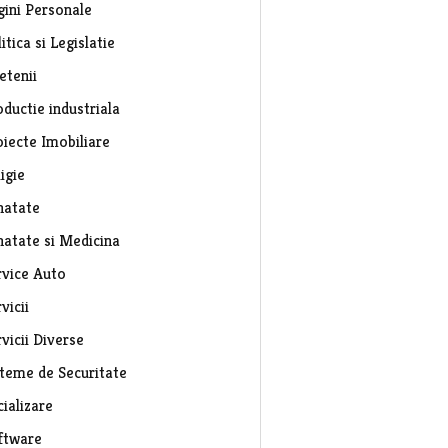
gini Personale
itica si Legislatie
etenii
ductie industriala
oiecte Imobiliare
igie
natate
natate si Medicina
rvice Auto
vicii
vicii Diverse
steme de Securitate
ializare
ftware