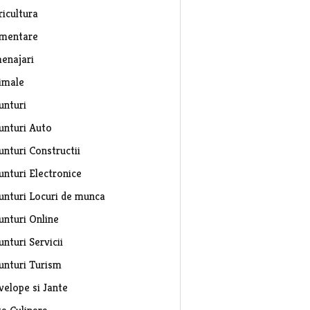
ricultura
imentare
enajari
imale
unturi
unturi Auto
unturi Constructii
unturi Electronice
unturi Locuri de munca
unturi Online
nturi Servicii
unturi Turism
velope si Jante