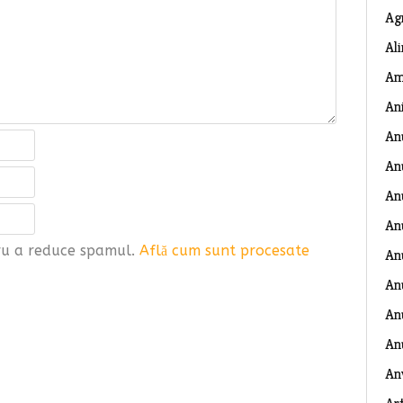
Ag
Al
Am
An
An
An
An
An
tru a reduce spamul.
Află cum sunt procesate
An
An
Anu
An
An