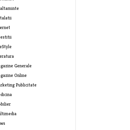
caltaminte
talatii
ternet
estitii
eStyle
teratura
gazine Generale
gazine Online
rketing Publicitate
dicina
bilier
ltimedia
ws