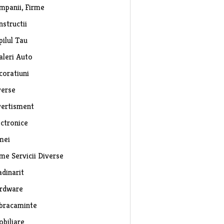
mpanii, Firme
nstructii
pilul Tau
aleri Auto
coratiuni
verse
vertisment
ectronice
mei
rme Servicii Diverse
adinarit
rdware
bracaminte
obiliare