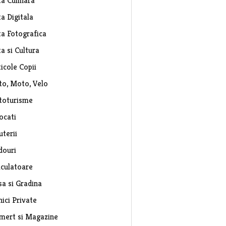
ta Culinara
a Digitala
ta Fotografica
a si Cultura
icole Copii
to, Moto, Velo
toturisme
ocati
uterii
douri
lculatoare
sa si Gradina
nici Private
mert si Magazine