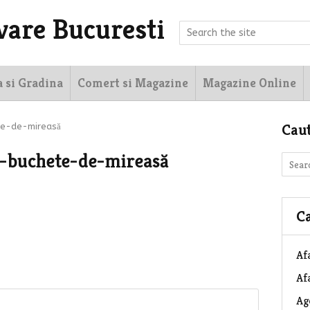
vare Bucuresti
a si Gradina
Comert si Magazine
Magazine Online
Cau
te-de-mireasă
u-buchete-de-mireasă
Ca
Af
Afa
Ag