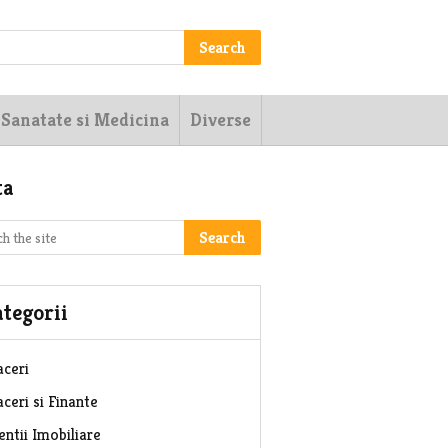
Search
Sanatate si Medicina
Diverse
ta
Search
tegorii
aceri
ceri si Finante
entii Imobiliare