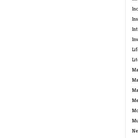
In
Ins
In
Inv
Lif
Li
Ma
Ma
Ma
Me
Mo
Mu
Ne