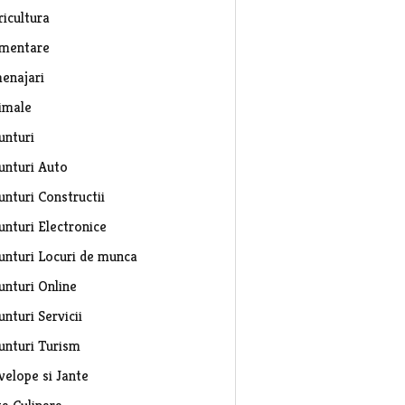
ricultura
imentare
enajari
imale
unturi
unturi Auto
unturi Constructii
unturi Electronice
unturi Locuri de munca
unturi Online
nturi Servicii
unturi Turism
velope si Jante