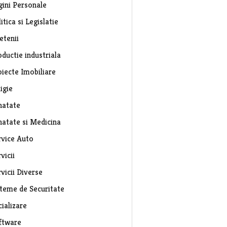
gini Personale
itica si Legislatie
etenii
ductie industriala
oiecte Imobiliare
igie
natate
natate si Medicina
rvice Auto
vicii
vicii Diverse
steme de Securitate
ializare
ftware