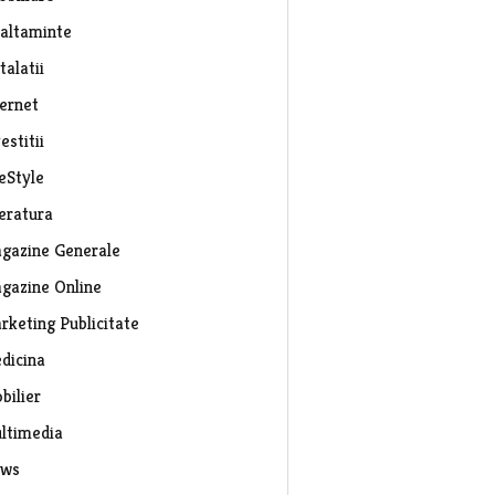
caltaminte
talatii
ternet
estitii
eStyle
teratura
gazine Generale
gazine Online
rketing Publicitate
dicina
bilier
ltimedia
ws