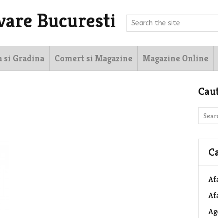
vare Bucuresti
a si Gradina
Comert si Magazine
Magazine Online
Cau
Ca
Af
Afa
Ag