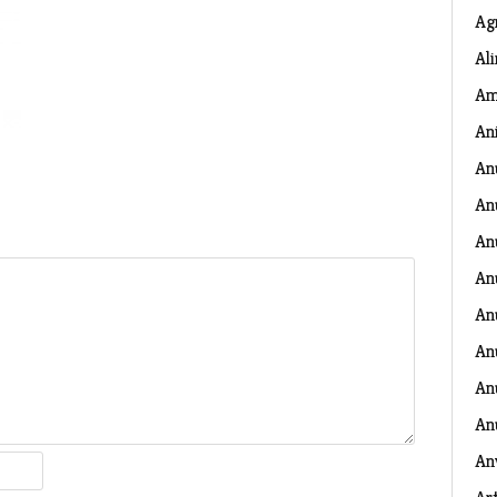
Ag
Al
Am
An
An
An
An
An
An
An
Anu
An
An