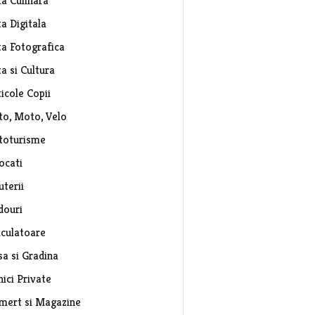
ta Culinara
a Digitala
ta Fotografica
a si Cultura
icole Copii
to, Moto, Velo
toturisme
ocati
uterii
douri
lculatoare
sa si Gradina
nici Private
mert si Magazine