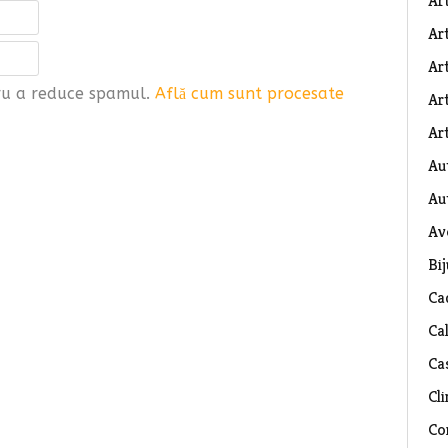
Ar
Art
Ar
tru a reduce spamul.
Află cum sunt procesate
Art
Art
Au
Au
Av
Bij
Ca
Ca
Ca
Cli
Co