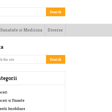
Search
Sanatate si Medicina
Diverse
ta
Search
tegorii
aceri
ceri si Finante
entii Imobiliare