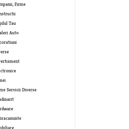
mpanii, Firme
nstructii
pilul Tau
aleri Auto
coratiuni
verse
vertisment
ectronice
mei
rme Servicii Diverse
adinarit
rdware
bracaminte
obiliare