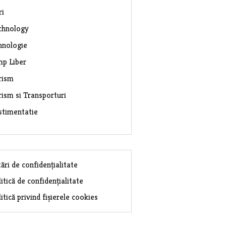
ri
chnology
hnologie
mp Liber
rism
rism si Transporturi
stimentatie
ări de confidențialitate
itică de confidențialitate
itică privind fișierele cookies