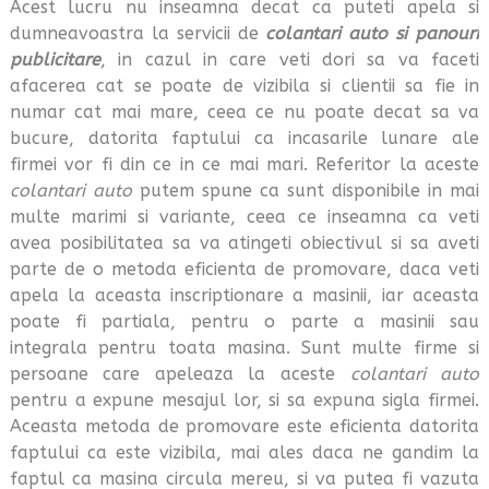
Acest lucru nu inseamna decat ca puteti apela si
dumneavoastra la servicii de
colantari auto si panouri
publicitare
, in cazul in care veti dori sa va faceti
afacerea cat se poate de vizibila si clientii sa fie in
numar cat mai mare, ceea ce nu poate decat sa va
bucure, datorita faptului ca incasarile lunare ale
firmei vor fi din ce in ce mai mari. Referitor la aceste
colantari auto
putem spune ca sunt disponibile in mai
multe marimi si variante, ceea ce inseamna ca veti
avea posibilitatea sa va atingeti obiectivul si sa aveti
parte de o metoda eficienta de promovare, daca veti
apela la aceasta inscriptionare a masinii, iar aceasta
poate fi partiala, pentru o parte a masinii sau
integrala pentru toata masina. Sunt multe firme si
persoane care apeleaza la aceste
colantari auto
pentru a expune mesajul lor, si sa expuna sigla firmei.
Aceasta metoda de promovare este eficienta datorita
faptului ca este vizibila, mai ales daca ne gandim la
faptul ca masina circula mereu, si va putea fi vazuta