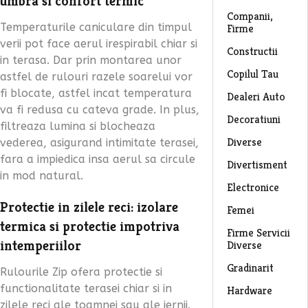
umbra si confort termic
Companii,
Temperaturile caniculare din timpul
Firme
verii pot face aerul irespirabil chiar si
Constructii
in terasa. Dar prin montarea unor
Copilul Tau
astfel de rulouri razele soarelui vor
fi blocate, astfel incat temperatura
Dealeri Auto
va fi redusa cu cateva grade. In plus,
Decoratiuni
filtreaza lumina si blocheaza
Diverse
vederea, asigurand intimitate terasei,
fara a impiedica insa aerul sa circule
Divertisment
in mod natural.
Electronice
Protectie in zilele reci: izolare
Femei
termica si protectie impotriva
Firme Servicii
intemperiilor
Diverse
Gradinarit
Rulourile Zip ofera protectie si
functionalitate terasei chiar si in
Hardware
zilele reci ale toamnei sau ale iernii.