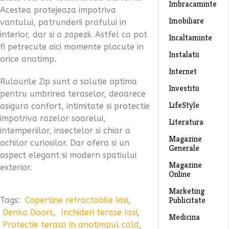
Imbracaminte
Acestea protejeaza impotriva
Imobiliare
vantului, patrunderii prafului in
interior, dar si a zapezii. Astfel ca pot
Incaltaminte
fi petrecute aici momente placute in
Instalatii
orice anotimp.
Internet
Rulourile Zip sunt o solutie optima
Investitii
pentru umbrirea teraselor, deoarece
LifeStyle
asigura confort, intimitate si protectie
impotriva razelor soarelui,
Literatura
intemperiilor, insectelor si chiar a
Magazine
ochilor curiosilor. Dar ofera si un
Generale
aspect elegant si modern spatiului
Magazine
exterior.
Online
Marketing
Publicitate
Tags:
Copertine retractabile Iasi
,
Denka Doors
,
Inchideri terase Iasi
,
Medicina
Protectie terasa in anotimpul cald
,