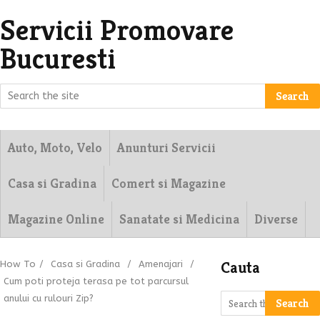
Servicii Promovare
Bucuresti
Search
Auto, Moto, Velo
Anunturi Servicii
Casa si Gradina
Comert si Magazine
Magazine Online
Sanatate si Medicina
Diverse
Cauta
How To
/
Casa si Gradina
/
Amenajari
/
Cum poti proteja terasa pe tot parcursul
anului cu rulouri Zip?
Search