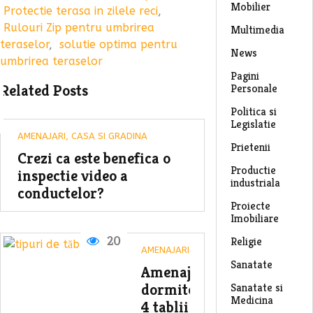
Mobilier
Protectie terasa in zilele reci
,
Rulouri Zip pentru umbrirea
Multimedia
teraselor
,
solutie optima pentru
News
umbrirea teraselor
Pagini
Related Posts
Personale
Politica si
Legislatie
AMENAJARI
,
CASA SI GRADINA
Prietenii
Crezi ca este benefica o
Productie
inspectie video a
industriala
conductelor?
Proiecte
Imobiliare
20
Religie
AMENAJARI
Sanatate
Amenajarea
dormitorului:
Sanatate si
Medicina
4 tablii de pat