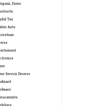
mpanii, Firme
nstructii
pilul Tau
aleri Auto
coratiuni
verse
vertisment
ectronice
mei
rme Servicii Diverse
adinarit
rdware
bracaminte
obiliare