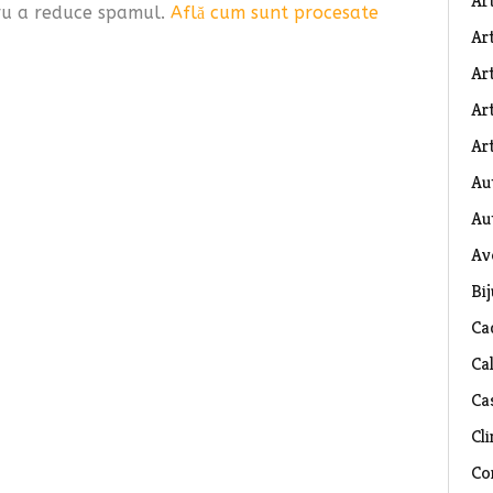
Ar
tru a reduce spamul.
Află cum sunt procesate
Art
Ar
Art
Art
Au
Au
Av
Bij
Ca
Ca
Ca
Cli
Co