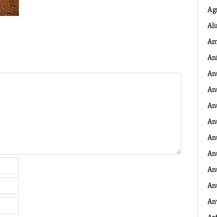
Ag
Al
Am
An
An
An
An
An
An
An
Anu
An
An