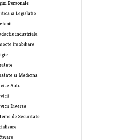
gini Personale
itica si Legislatie
etenii
ductie industriala
oiecte Imobiliare
igie
natate
natate si Medicina
rvice Auto
vicii
vicii Diverse
steme de Securitate
ializare
ftware