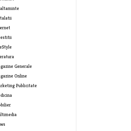
caltaminte
talatii
ternet
estitii
eStyle
teratura
gazine Generale
gazine Online
rketing Publicitate
dicina
bilier
ltimedia
ws