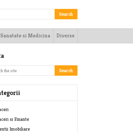
Search
Sanatate si Medicina
Diverse
ta
Search
tegorii
aceri
ceri si Finante
entii Imobiliare