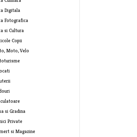
ta Culinara
a Digitala
ta Fotografica
a si Cultura
icole Copii
to, Moto, Velo
toturisme
ocati
uterii
douri
lculatoare
sa si Gradina
nici Private
mert si Magazine