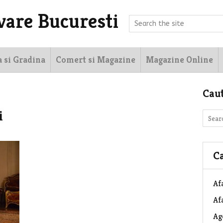
vare Bucuresti
a si Gradina
Comert si Magazine
Magazine Online
Cau
i
Ca
Af
Afa
Ag