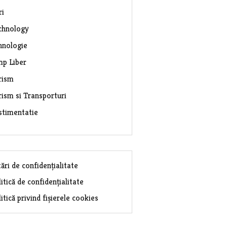
ri
chnology
hnologie
mp Liber
rism
rism si Transporturi
stimentatie
ări de confidențialitate
itică de confidențialitate
itică privind fișierele cookies