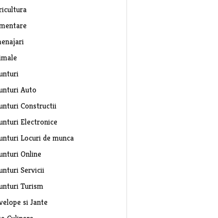
ricultura
imentare
enajari
imale
unturi
unturi Auto
unturi Constructii
unturi Electronice
unturi Locuri de munca
unturi Online
nturi Servicii
unturi Turism
velope si Jante