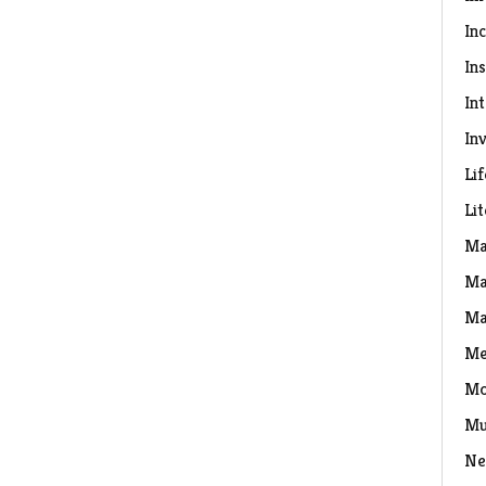
In
Ins
In
Inv
Lif
Li
Ma
Ma
Ma
Me
Mo
Mu
Ne