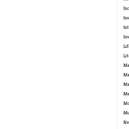
In
Ins
In
Inv
Lif
Li
Ma
Ma
Ma
Me
Mo
Mu
Ne