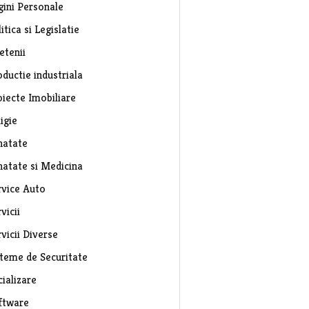
gini Personale
itica si Legislatie
etenii
ductie industriala
oiecte Imobiliare
igie
natate
natate si Medicina
rvice Auto
vicii
vicii Diverse
steme de Securitate
ializare
ftware