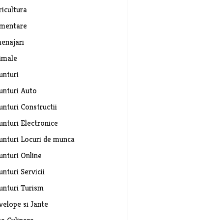
ricultura
imentare
enajari
imale
unturi
unturi Auto
unturi Constructii
unturi Electronice
unturi Locuri de munca
unturi Online
nturi Servicii
unturi Turism
velope si Jante