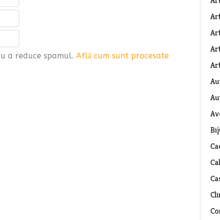
Ar
Art
Ar
Art
tru a reduce spamul.
Află cum sunt procesate
Art
Au
Au
Av
Bij
Ca
Ca
Ca
Cli
Co