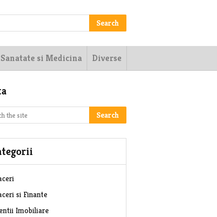
Search
Sanatate si Medicina
Diverse
ta
Search
tegorii
aceri
ceri si Finante
entii Imobiliare