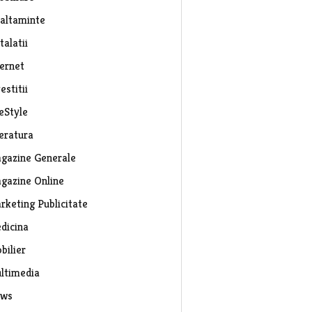
caltaminte
talatii
ternet
estitii
eStyle
teratura
gazine Generale
gazine Online
rketing Publicitate
dicina
bilier
ltimedia
ws