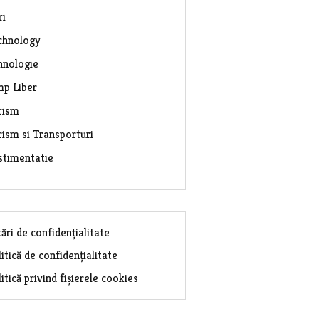
ri
chnology
hnologie
mp Liber
rism
rism si Transporturi
stimentatie
ări de confidențialitate
itică de confidențialitate
itică privind fișierele cookies