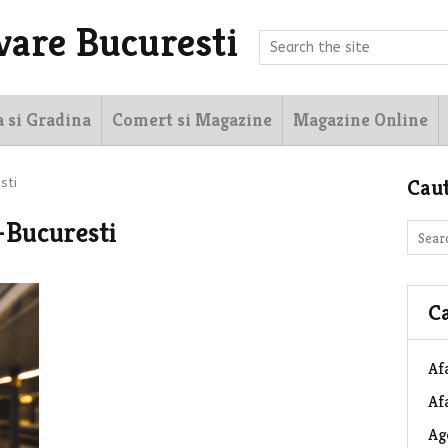
vare Bucuresti
a si Gradina
Comert si Magazine
Magazine Online
Cau
sti
-Bucuresti
Ca
Af
Afa
Ag