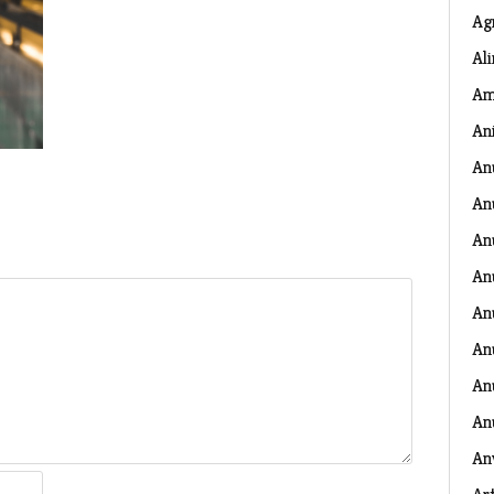
Ag
Al
Am
An
An
An
An
An
An
An
Anu
An
An