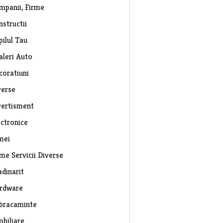
mpanii, Firme
nstructii
pilul Tau
aleri Auto
coratiuni
verse
vertisment
ectronice
mei
rme Servicii Diverse
adinarit
rdware
bracaminte
obiliare