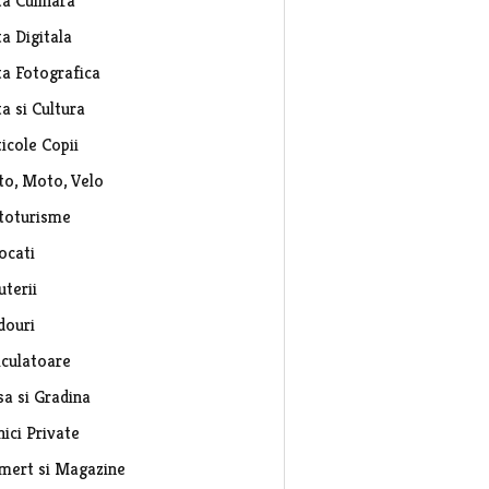
ta Culinara
a Digitala
ta Fotografica
a si Cultura
icole Copii
to, Moto, Velo
toturisme
ocati
uterii
douri
lculatoare
sa si Gradina
nici Private
mert si Magazine