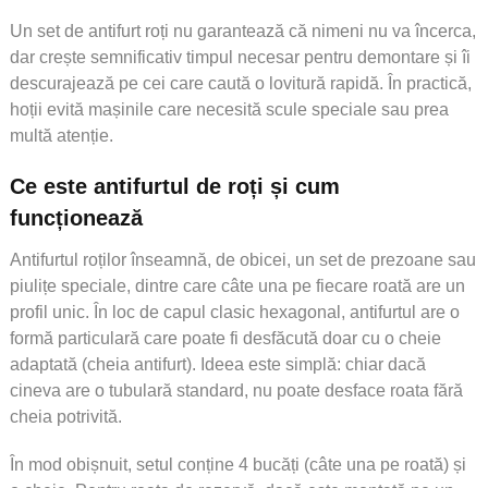
Un set de antifurt roți nu garantează că nimeni nu va încerca,
dar crește semnificativ timpul necesar pentru demontare și îi
descurajează pe cei care caută o lovitură rapidă. În practică,
hoții evită mașinile care necesită scule speciale sau prea
multă atenție.
Ce este antifurtul de roți și cum
funcționează
Antifurtul roților înseamnă, de obicei, un set de prezoane sau
piulițe speciale, dintre care câte una pe fiecare roată are un
profil unic. În loc de capul clasic hexagonal, antifurtul are o
formă particulară care poate fi desfăcută doar cu o cheie
adaptată (cheia antifurt). Ideea este simplă: chiar dacă
cineva are o tubulară standard, nu poate desface roata fără
cheia potrivită.
În mod obișnuit, setul conține 4 bucăți (câte una pe roată) și