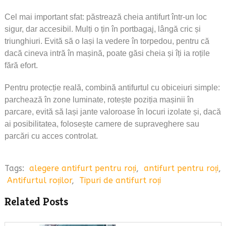
Cel mai important sfat: păstrează cheia antifurt într-un loc
sigur, dar accesibil. Mulți o țin în portbagaj, lângă cric și
triunghiuri. Evită să o lași la vedere în torpedou, pentru că
dacă cineva intră în mașină, poate găsi cheia și îți ia roțile
fără efort.
Pentru protecție reală, combină antifurtul cu obiceiuri simple:
parchează în zone luminate, rotește poziția mașinii în
parcare, evită să lași jante valoroase în locuri izolate și, dacă
ai posibilitatea, folosește camere de supraveghere sau
parcări cu acces controlat.
Tags:
alegere antifurt pentru roți
,
antifurt pentru roți
,
Antifurtul roților
,
Tipuri de antifurt roți
Related Posts