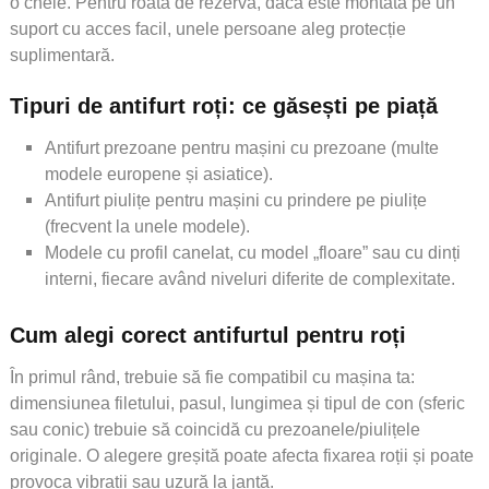
o cheie. Pentru roata de rezervă, dacă este montată pe un
suport cu acces facil, unele persoane aleg protecție
suplimentară.
Tipuri de antifurt roți: ce găsești pe piață
Antifurt prezoane pentru mașini cu prezoane (multe
modele europene și asiatice).
Antifurt piulițe pentru mașini cu prindere pe piulițe
(frecvent la unele modele).
Modele cu profil canelat, cu model „floare” sau cu dinți
interni, fiecare având niveluri diferite de complexitate.
Cum alegi corect antifurtul pentru roți
În primul rând, trebuie să fie compatibil cu mașina ta:
dimensiunea filetului, pasul, lungimea și tipul de con (sferic
sau conic) trebuie să coincidă cu prezoanele/piulițele
originale. O alegere greșită poate afecta fixarea roții și poate
provoca vibrații sau uzură la jantă.