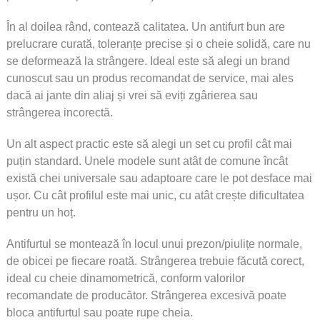
În al doilea rând, contează calitatea. Un antifurt bun are
prelucrare curată, toleranțe precise și o cheie solidă, care nu
se deformează la strângere. Ideal este să alegi un brand
cunoscut sau un produs recomandat de service, mai ales
dacă ai jante din aliaj și vrei să eviți zgârierea sau
strângerea incorectă.
Un alt aspect practic este să alegi un set cu profil cât mai
puțin standard. Unele modele sunt atât de comune încât
există chei universale sau adaptoare care le pot desface mai
ușor. Cu cât profilul este mai unic, cu atât crește dificultatea
pentru un hoț.
Antifurtul se montează în locul unui prezon/piulițe normale,
de obicei pe fiecare roată. Strângerea trebuie făcută corect,
ideal cu cheie dinamometrică, conform valorilor
recomandate de producător. Strângerea excesivă poate
bloca antifurtul sau poate rupe cheia.