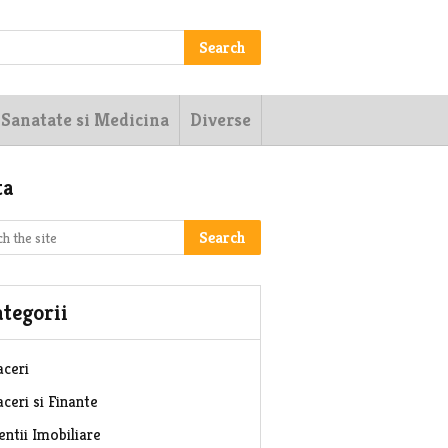
Search
Sanatate si Medicina
Diverse
ta
Search
tegorii
aceri
ceri si Finante
entii Imobiliare