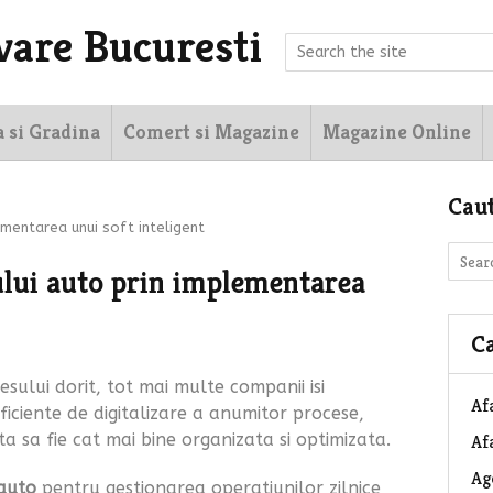
vare Bucuresti
a si Gradina
Comert si Magazine
Magazine Online
Cau
ementarea unui soft inteligent
ului auto prin implementarea
Ca
sului dorit, tot mai multe companii isi
Af
iciente de digitalizare a anumitor procese,
ta sa fie cat mai bine organizata si optimizata.
Afa
Ag
 auto
pentru gestionarea operatiunilor zilnice