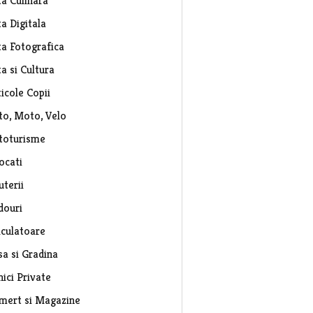
ta Culinara
a Digitala
ta Fotografica
a si Cultura
icole Copii
to, Moto, Velo
toturisme
ocati
uterii
douri
lculatoare
sa si Gradina
nici Private
mert si Magazine