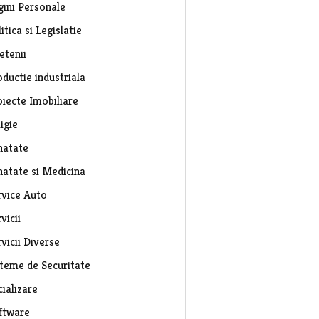
gini Personale
itica si Legislatie
etenii
ductie industriala
oiecte Imobiliare
igie
natate
natate si Medicina
rvice Auto
vicii
vicii Diverse
steme de Securitate
ializare
ftware