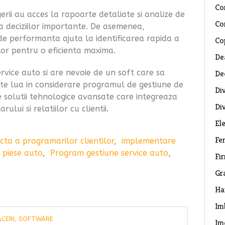
Co
rii au acces la rapoarte detaliate si analize de
Co
a deciziilor importante. De asemenea,
 de performanta ajuta la identificarea rapida a
Co
lor pentru o eficienta maxima.
De
rvice auto si are nevoie de un soft care sa
De
ate lua in considerare programul de gestiune de
Di
e solutii tehnologice avansate care integreaza
Di
lui si relatiilor cu clientii.
El
Fe
cta a programarilor clientilor
,
implementare
 piese auto
,
Program gestiune service auto
,
Fi
Gr
Ha
Im
ACERI
,
SOFTWARE
Im