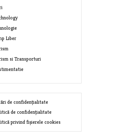
ri
chnology
hnologie
mp Liber
rism
rism si Transporturi
stimentatie
ări de confidențialitate
itică de confidențialitate
itică privind fișierele cookies