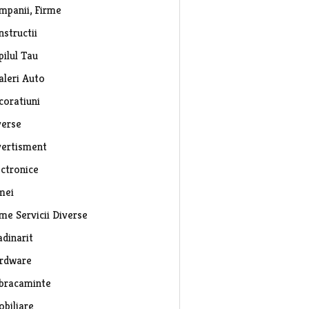
mpanii, Firme
nstructii
pilul Tau
aleri Auto
coratiuni
verse
vertisment
ectronice
mei
rme Servicii Diverse
adinarit
rdware
bracaminte
obiliare