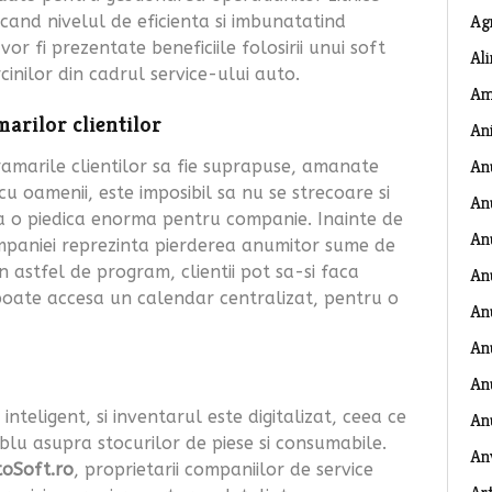
Ag
and nivelul de eficienta si imbunatatind
vor fi prezentate beneficiile folosirii unui soft
Al
cinilor din cadrul service-ului auto.
Am
arilor clientilor
An
An
ramarile clientilor sa fie suprapuse, amanate
cu oamenii, este imposibil sa nu se strecoare si
An
a o piedica enorma pentru companie. Inainte de
An
mpaniei reprezinta pierderea anumitor sume de
n astfel de program, clientii pot sa-si faca
An
poate accesa un calendar centralizat, pentru o
An
An
Anu
teligent, si inventarul este digitalizat, ceea ce
An
lu asupra stocurilor de piese si consumabile.
An
toSoft.ro
, proprietarii companiilor de service