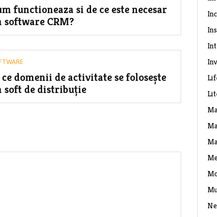
m functioneaza si de ce este necesar
In
n software CRM?
Ins
In
Inv
FTWARE
 ce domenii de activitate se folosește
Lif
 soft de distribuție
Li
Ma
Ma
Ma
Me
Mo
Mu
Ne