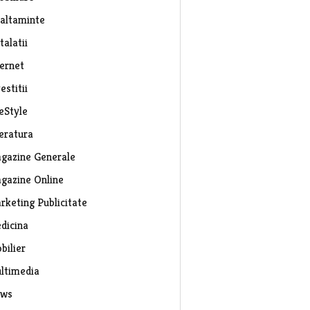
caltaminte
talatii
ternet
estitii
eStyle
teratura
gazine Generale
gazine Online
rketing Publicitate
dicina
bilier
ltimedia
ws