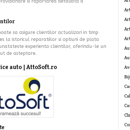
Ar
rovizionare si raportarea detaliata a
Art
Ar
ntilor
Art
poate sa asigure clientilor actualizari in timp
Art
es la istoricul reparatiilor si optiuni de plata
natateste experienta clientilor, oferindu-le un
Au
zut de asteptare.
Au
ice auto | AttoSoft.ro
Av
Bij
Ca
Ca
Ca
Cli
Co
te