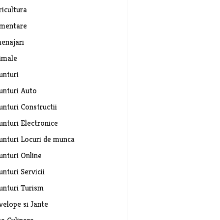
ricultura
imentare
enajari
imale
unturi
unturi Auto
unturi Constructii
unturi Electronice
unturi Locuri de munca
unturi Online
nturi Servicii
unturi Turism
velope si Jante