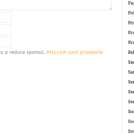
Pa
Pol
Pri
Pro
Pr
Rel
tru a reduce spamul.
Află cum sunt procesate
Sa
Sa
Se
Ser
Ser
Si
Soc
So