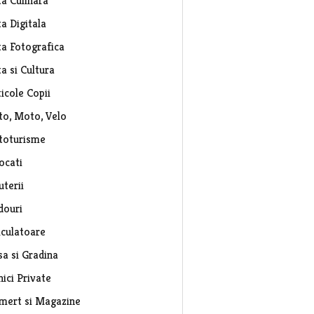
ta Culinara
a Digitala
ta Fotografica
a si Cultura
icole Copii
to, Moto, Velo
toturisme
ocati
uterii
douri
lculatoare
sa si Gradina
nici Private
mert si Magazine