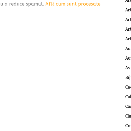
Ar
tru a reduce spamul.
Află cum sunt procesate
Art
Ar
Art
Art
Au
Au
Av
Bij
Ca
Ca
Ca
Cli
Co