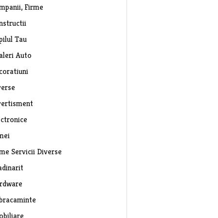
mpanii, Firme
nstructii
pilul Tau
aleri Auto
coratiuni
verse
vertisment
ectronice
mei
rme Servicii Diverse
adinarit
rdware
bracaminte
obiliare