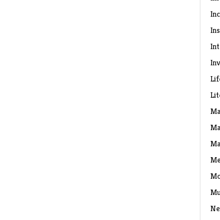
In
Ins
In
Inv
Lif
Li
Ma
Ma
Ma
Me
Mo
Mu
Ne