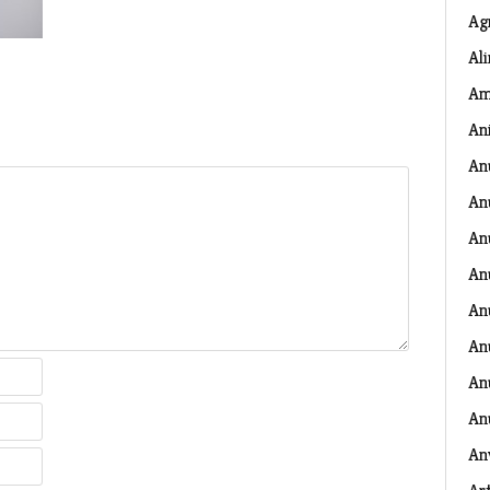
Ag
Al
Am
An
An
An
An
An
An
An
Anu
An
An