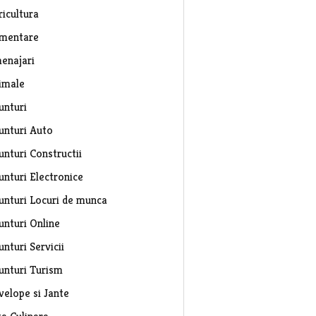
ricultura
imentare
enajari
imale
unturi
unturi Auto
unturi Constructii
unturi Electronice
unturi Locuri de munca
unturi Online
nturi Servicii
unturi Turism
velope si Jante