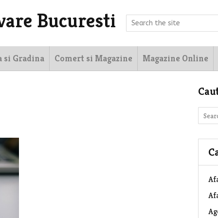
vare Bucuresti
a si Gradina
Comert si Magazine
Magazine Online
Cau
Ca
Af
Afa
Ag