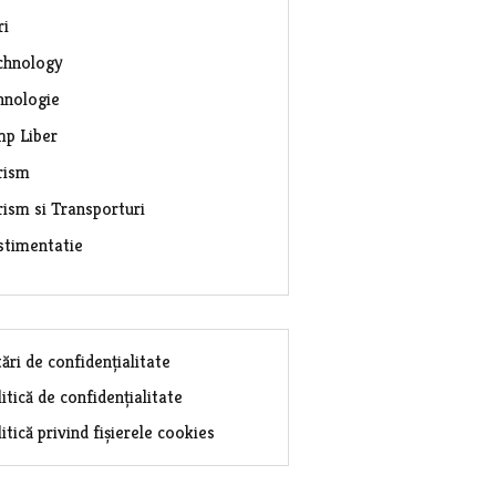
ri
chnology
hnologie
mp Liber
rism
rism si Transporturi
stimentatie
ări de confidențialitate
itică de confidențialitate
itică privind fișierele cookies