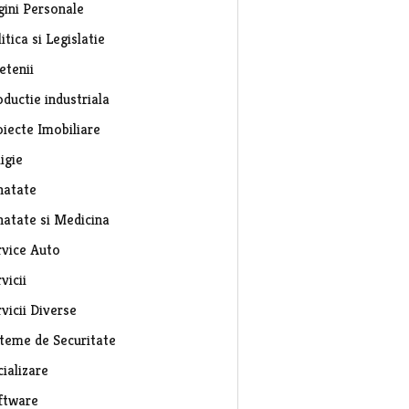
gini Personale
itica si Legislatie
etenii
ductie industriala
oiecte Imobiliare
igie
natate
natate si Medicina
rvice Auto
vicii
vicii Diverse
steme de Securitate
ializare
ftware