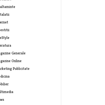
caltaminte
talatii
ternet
estitii
eStyle
teratura
gazine Generale
gazine Online
rketing Publicitate
dicina
bilier
ltimedia
ws