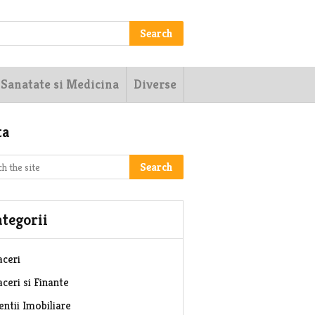
Search
Sanatate si Medicina
Diverse
ta
Search
tegorii
aceri
ceri si Finante
entii Imobiliare