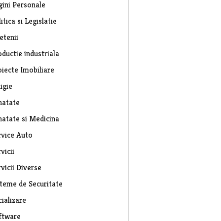
gini Personale
itica si Legislatie
etenii
ductie industriala
oiecte Imobiliare
igie
natate
natate si Medicina
rvice Auto
vicii
vicii Diverse
steme de Securitate
ializare
ftware