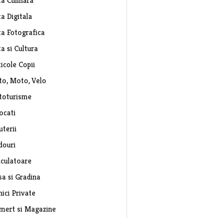
ta Culinara
a Digitala
ta Fotografica
a si Cultura
icole Copii
to, Moto, Velo
toturisme
ocati
uterii
douri
lculatoare
sa si Gradina
nici Private
mert si Magazine