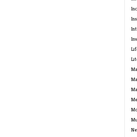
In
Ins
In
Inv
Lif
Li
Ma
Ma
Ma
Me
Mo
Mu
Ne