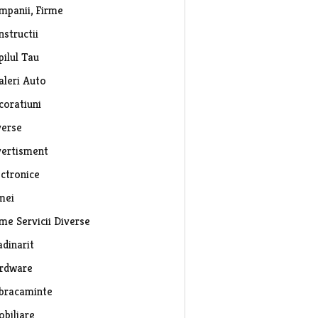
mpanii, Firme
nstructii
pilul Tau
aleri Auto
coratiuni
verse
vertisment
ectronice
mei
rme Servicii Diverse
adinarit
rdware
bracaminte
obiliare