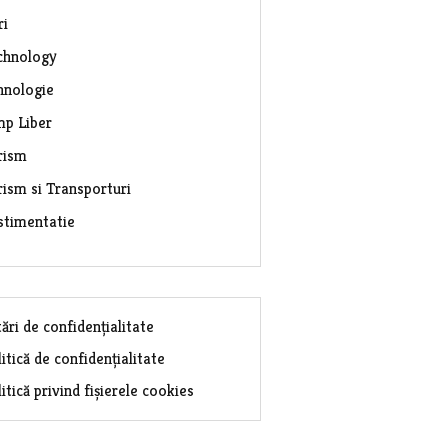
ri
chnology
hnologie
mp Liber
rism
rism si Transporturi
stimentatie
ări de confidențialitate
itică de confidențialitate
itică privind fișierele cookies