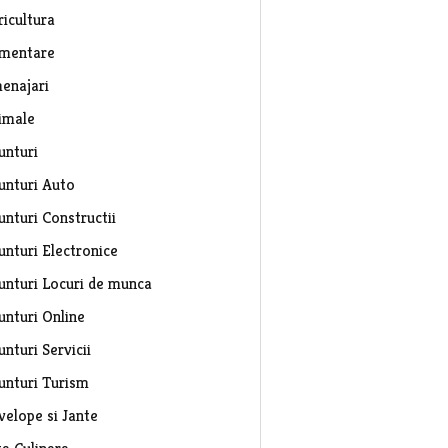
ricultura
imentare
enajari
imale
unturi
unturi Auto
unturi Constructii
unturi Electronice
unturi Locuri de munca
unturi Online
nturi Servicii
unturi Turism
velope si Jante