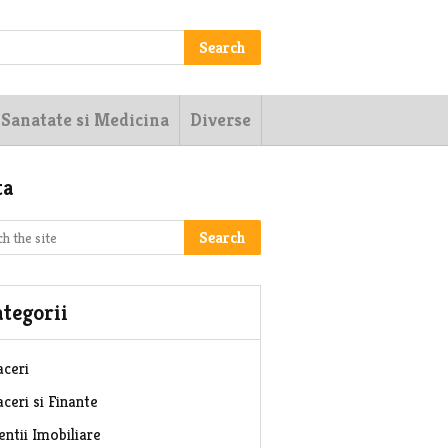
Search
Sanatate si Medicina
Diverse
ta
Search
tegorii
aceri
ceri si Finante
entii Imobiliare