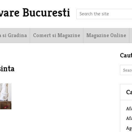
vare Bucuresti
a si Gradina
Comert si Magazine
Magazine Online
Cau
sinta
Ca
Af
Afa
Ag