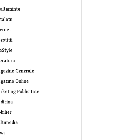
caltaminte
talatii
ternet
estitii
eStyle
teratura
gazine Generale
gazine Online
rketing Publicitate
dicina
bilier
ltimedia
ws