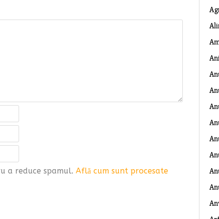
Ag
Al
Am
An
An
An
An
An
An
An
Anu
tru a reduce spamul.
Află cum sunt procesate
An
An