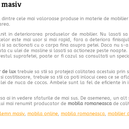
n masiv
nul dintre cele mai valoroase produse in materie de mobilier
area.
nit in deteriorarea produselor de mobilier. Nu lasati s
lor este mai usor si mai rapid, fara a deteriora finisajul o
i si sa actionati cu o carpa fina asupra petei. Daca nu s-a 
a cu ulei de masline si lasati sa actioneze peste noapte. A
stul suprafetei, poate ar fi cazul sa consultati un speci
r de lux
trebuie sa stii sa protejezi calitatea acestuia prin
si costitisoare, trebuie sa stii ca poti inlocui ceea ce se 
ei de nuca de cocos. Ambele sunt la fel de eficiente in int
sa ai in vedere sfaturile de mai sus. De asemenea, un alt sf
celui mai renumit producator de
mobila romaneasca
de cali
 lemn masiv
,
mobila online
,
mobila romaneasca
,
mobilier 