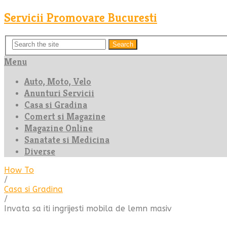
Servicii Promovare Bucuresti
Search
Menu
Auto, Moto, Velo
Anunturi Servicii
Casa si Gradina
Comert si Magazine
Magazine Online
Sanatate si Medicina
Diverse
How To
/
Casa si Gradina
/
Invata sa iti ingrijesti mobila de lemn masiv