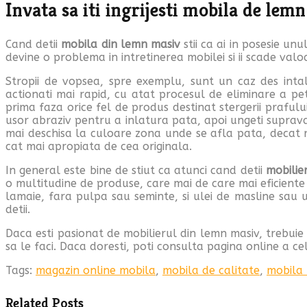
Invata sa iti ingrijesti mobila de lem
Cand detii
mobila din lemn masiv
stii ca ai in posesie u
devine o problema in intretinerea mobilei si ii scade valo
Stropii de vopsea, spre exemplu, sunt un caz des intal
actionati mai rapid, cu atat procesul de eliminare a pete
prima faza orice fel de produs destinat stergerii prafulu
usor abraziv pentru a inlatura pata, apoi ungeti supravat
mai deschisa la culoare zona unde se afla pata, decat re
cat mai apropiata de cea originala.
In general este bine de stiut ca atunci cand detii
mobilie
o multitudine de produse, care mai de care mai eficiente 
lamaie, fara pulpa sau seminte, si ulei de masline sau ul
detii.
Daca esti pasionat de mobilierul din lemn masiv, trebuie 
sa le faci. Daca doresti, poti consulta pagina online a 
Tags:
magazin online mobila
,
mobila de calitate
,
mobila
Related Posts