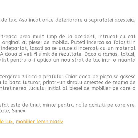
 de lux. Asa incat orice deteriorare a suprafetei acesteia,
a treaca prea mult timp de la accident, intrucat cu cat
riginal al piesei de mobila. Puteti incerca sa folositi in
indepartat, lasati sa se usuce si incercati cu un material
 doua zi veti fi uimit de rezultate. Daca a ramas, totusi,
alist pentru a-i aplica un nou strat de lac intr-o nuanta
 stergerea zilnica a prafului. Chiar daca pe piata se gasesc
afla la baza tuturor, printr-un simplu amestec de zeama de
retinerea luciului initial al piesei de mobilier pe care o
at este de tinut minte pentru noile achizitii pe care vrei
tate, Simex.
de lux
,
mobilier lemn masiv