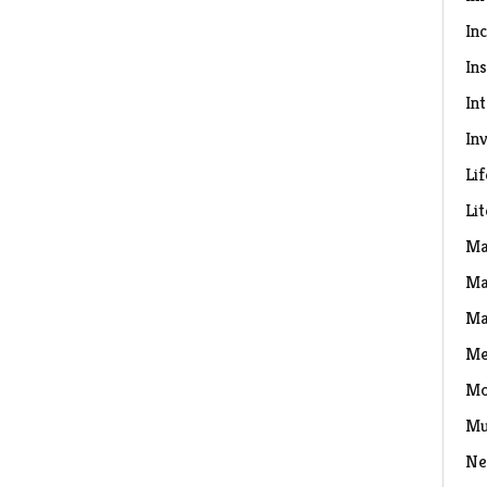
In
Ins
In
Inv
Lif
Li
Ma
Ma
Ma
Me
Mo
Mu
Ne