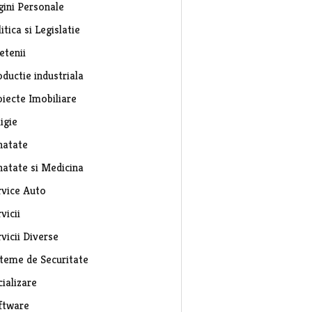
gini Personale
itica si Legislatie
etenii
ductie industriala
oiecte Imobiliare
igie
natate
natate si Medicina
rvice Auto
vicii
vicii Diverse
steme de Securitate
ializare
ftware