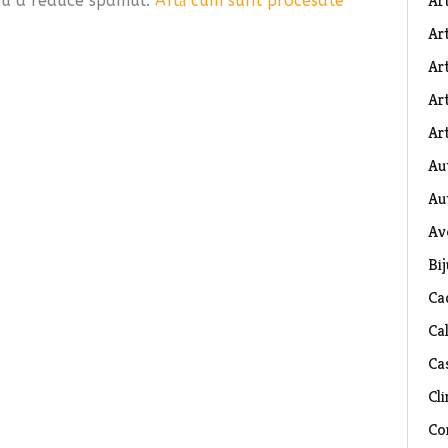
Ar
tru a reduce spamul.
Află cum sunt procesate
Art
Ar
Art
Art
Au
Au
Av
Bij
Ca
Ca
Ca
Cli
Co