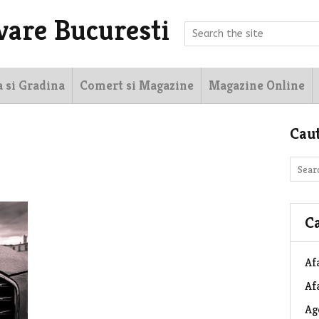
vare Bucuresti
a si Gradina
Comert si Magazine
Magazine Online
Cau
Ca
Af
Afa
Ag