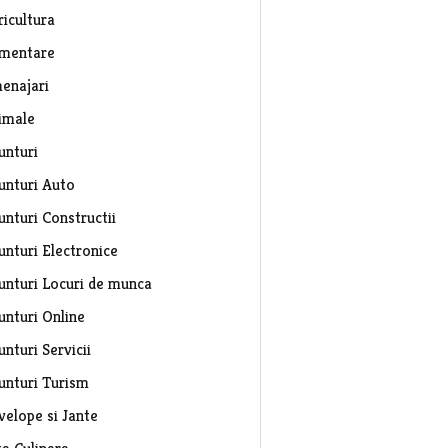
ricultura
imentare
enajari
imale
unturi
unturi Auto
unturi Constructii
unturi Electronice
unturi Locuri de munca
unturi Online
nturi Servicii
unturi Turism
velope si Jante