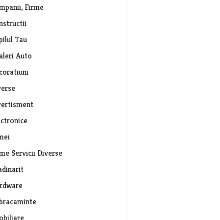
mpanii, Firme
nstructii
pilul Tau
aleri Auto
coratiuni
verse
vertisment
ectronice
mei
rme Servicii Diverse
adinarit
rdware
bracaminte
obiliare