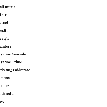
caltaminte
talatii
ternet
estitii
eStyle
teratura
gazine Generale
gazine Online
rketing Publicitate
dicina
bilier
ltimedia
ws