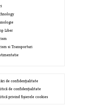
ri
chnology
hnologie
mp Liber
rism
rism si Transporturi
stimentatie
ări de confidențialitate
itică de confidențialitate
itică privind fișierele cookies