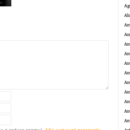
Ag
Al
Am
An
An
An
An
An
An
An
Anu
An
An