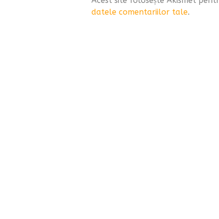
Acest site folosește Akismet pen
datele comentariilor tale
.