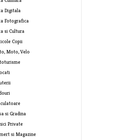
ta Culinara
a Digitala
ta Fotografica
a si Cultura
icole Copii
to, Moto, Velo
toturisme
ocati
uterii
douri
lculatoare
sa si Gradina
nici Private
mert si Magazine