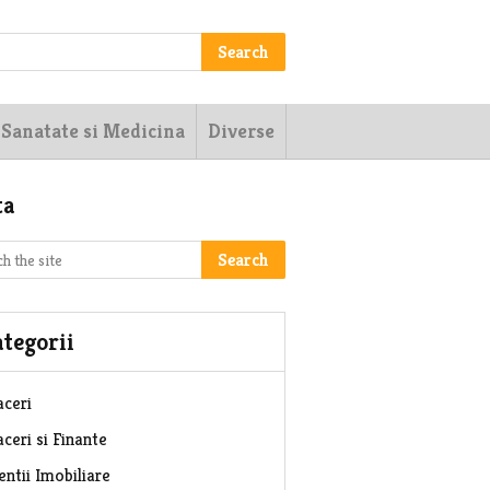
Search
Sanatate si Medicina
Diverse
ta
Search
tegorii
aceri
ceri si Finante
entii Imobiliare