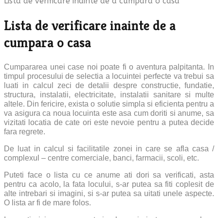
Lista de verificare inainte de a cumpara o casa
Lista de verificare inainte de a
cumpara o casa
Cumpararea unei case noi poate fi o aventura palpitanta. In
timpul procesului de selectia a locuintei perfecte va trebui sa
luati in calcul zeci de detalii despre constructie, fundatie,
structura, instalatii, electricitate, instalatii sanitare si multe
altele. Din fericire, exista o solutie simpla si eficienta pentru a
va asigura ca noua locuinta este asa cum doriti si anume, sa
vizitati locatia de cate ori este nevoie pentru a putea decide
fara regrete.
De luat in calcul si facilitatile zonei in care se afla casa /
complexul – centre comerciale, banci, farmacii, scoli, etc.
Puteti face o lista cu ce anume ati dori sa verificati, asta
pentru ca acolo, la fata locului, s-ar putea sa fiti coplesit de
alte intrebari si imagini, si s-ar putea sa uitati unele aspecte.
O lista ar fi de mare folos.