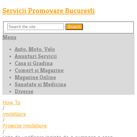
Servicii Promovare Bucuresti
Search
Menu
Auto, Moto, Velo
Anunturi Servicii
Casa si Gradina
Comert si Magazine
Magazine Online
Sanatate si Medicina
Diverse
How To
/
Imobiliare
/
Proiecte Imobiliare
/