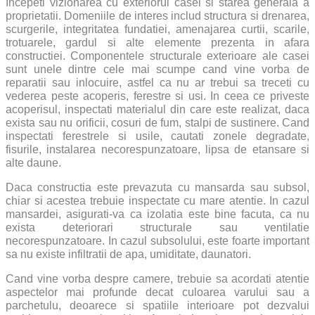
Incepeti vizionarea cu exteriorul casei si starea generala a
proprietatii. Domeniile de interes includ structura si drenarea,
scurgerile, integritatea fundatiei, amenajarea curtii, scarile,
trotuarele, gardul si alte elemente prezenta in afara
constructiei. Componentele structurale exterioare ale casei
sunt unele dintre cele mai scumpe cand vine vorba de
reparatii sau inlocuire, astfel ca nu ar trebui sa treceti cu
vederea peste acoperis, ferestre si usi. In ceea ce priveste
acoperisul, inspectati materialul din care este realizat, daca
exista sau nu orificii, cosuri de fum, stalpi de sustinere. Cand
inspectati ferestrele si usile, cautati zonele degradate,
fisurile, instalarea necorespunzatoare, lipsa de etansare si
alte daune.
Daca constructia este prevazuta cu mansarda sau subsol,
chiar si acestea trebuie inspectate cu mare atentie. In cazul
mansardei, asigurati-va ca izolatia este bine facuta, ca nu
exista deteriorari structurale sau ventilatie
necorespunzatoare. In cazul subsolului, este foarte important
sa nu existe infiltratii de apa, umiditate, daunatori.
Cand vine vorba despre camere, trebuie sa acordati atentie
aspectelor mai profunde decat culoarea varului sau a
parchetulu, deoarece si spatiile interioare pot dezvalui