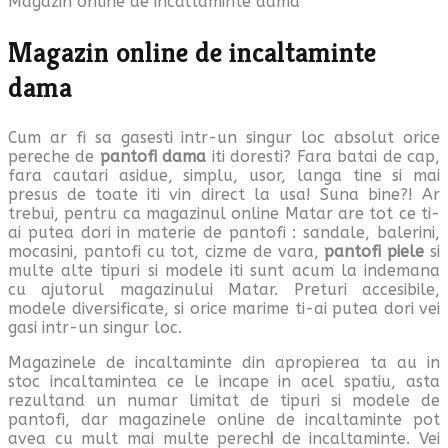
Magazin online de incaltaminte dama
Magazin online de incaltaminte
dama
Cum ar fi sa gasesti intr-un singur loc absolut orice
pereche de
pantofi dama
iti doresti? Fara batai de cap,
fara cautari asidue, simplu, usor, langa tine si mai
presus de toate iti vin direct la usa! Suna bine?! Ar
trebui, pentru ca magazinul online Matar are tot ce ti-
ai putea dori in materie de pantofi : sandale, balerini,
mocasini, pantofi cu tot, cizme de vara,
pantofi piele
si
multe alte tipuri si modele iti sunt acum la indemana
cu ajutorul magazinului Matar. Preturi accesibile,
modele diversificate, si orice marime ti-ai putea dori vei
gasi intr-un singur loc.
Magazinele de incaltaminte din apropierea ta au in
stoc incaltamintea ce le incape in acel spatiu, asta
rezultand un numar limitat de tipuri si modele de
pantofi, dar magazinele online de incaltaminte pot
avea cu mult mai multe perech
i
de incaltaminte. Vei