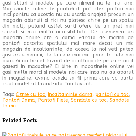
gasi stiluri si modele pe care nimeni nu le mai are.
Magazinele online de pantofi iti pot oferi preturi mai
mici pentru ca acestia nu au atatia angajati precum un
magazin obisnuit si nici nu platesc chirie pe un spatiu
din mall, putand astfel sa-ti ofere tie un pret mai
scazut si mai multa accesibilitate. De asemenea un
magazin online are o gama variata de marimi de
pantofi datorita spatiului mai mare decat un mic
magazin de incaltaminte, de aceea la noi veti putea
gasi orice marimi, de la cele mai mici pana la cele mai
mari. Ai un brand favorit de incaltaminte pe care nu il
gasesti in magazine? Ei bine in magazinele online vei
gasi multe marci si modele noi care inca nu au aparut
in magazine, avand ocazia sa fii prima care va purta
noul model al brand-ului tau favorit.
Tags:
Cizme cu toc
,
incaltaminte dama
,
pantofi cu toc
,
Pantofi Dama
,
Pantofi Piele
,
Sandale cu toc
,
Sandale
Dama
Related Posts