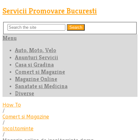
Servicii Promovare Bucuresti
Search
Menu
Auto, Moto, Velo
Anunturi Servicii
Casa si Gradina
Comert si Magazine
Magazine Online
Sanatate si Medicina
Diverse
How To
/
Comert si Magazine
/
Incaltaminte
/