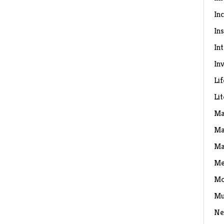
In
Ins
In
Inv
Lif
Li
Ma
Ma
Ma
Me
Mo
Mu
Ne