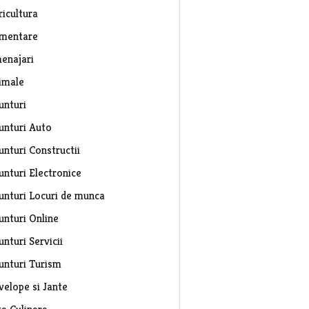
ricultura
imentare
enajari
imale
unturi
unturi Auto
unturi Constructii
unturi Electronice
unturi Locuri de munca
unturi Online
nturi Servicii
unturi Turism
velope si Jante