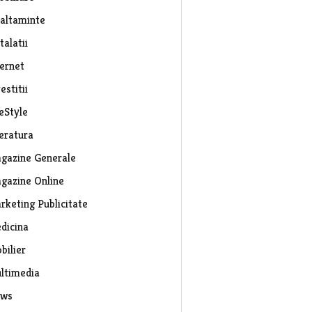
caltaminte
talatii
ternet
estitii
eStyle
teratura
gazine Generale
gazine Online
rketing Publicitate
dicina
bilier
ltimedia
ws