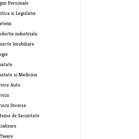
gini Personale
itica si Legislatie
etenii
ductie industriala
oiecte Imobiliare
igie
natate
natate si Medicina
rvice Auto
vicii
vicii Diverse
steme de Securitate
ializare
ftware