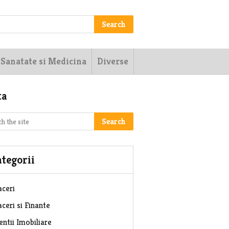
Search
Sanatate si Medicina
Diverse
ta
Search
tegorii
aceri
ceri si Finante
entii Imobiliare