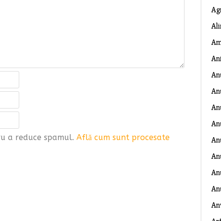
Ag
Al
Am
An
An
An
An
An
tru a reduce spamul.
Află cum sunt procesate
An
An
Anu
An
An