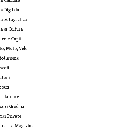
ta Culinara
a Digitala
ta Fotografica
a si Cultura
icole Copii
to, Moto, Velo
toturisme
ocati
uterii
douri
lculatoare
sa si Gradina
nici Private
mert si Magazine