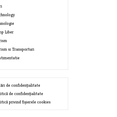
ri
chnology
hnologie
mp Liber
rism
rism si Transporturi
stimentatie
ări de confidențialitate
itică de confidențialitate
itică privind fișierele cookies