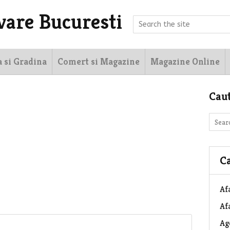
vare Bucuresti
a si Gradina
Comert si Magazine
Magazine Online
Cau
Ca
Af
Afa
Ag