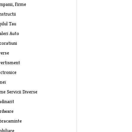
mpanii, Firme
nstructii
pilul Tau
aleri Auto
coratiuni
verse
vertisment
ectronice
mei
rme Servicii Diverse
adinarit
rdware
bracaminte
obiliare