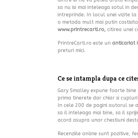
sa nu isi mai inteleaga sotul in dec
intreprinde. In locul unei vizite 
o metoda mult mai putin costisitoa
www.printrecarti.ro,
citirea unei c
PrintreCarti.ro este un
anticariat 
preturi mici.
Ce se intampla dupa ce cites
Gary Smalley expune foarte bine u
prima tinerete dar chiar si cupluri
In cele 200 de pagini autorul se a
sa il inteleaga mai bine, sa il spri
acord asupra unor chestiuni dest
Recenziile online sunt pozitive, f