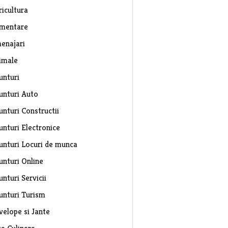
ricultura
imentare
enajari
imale
unturi
unturi Auto
unturi Constructii
unturi Electronice
unturi Locuri de munca
unturi Online
nturi Servicii
unturi Turism
velope si Jante