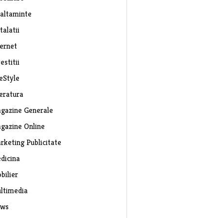
caltaminte
talatii
ternet
estitii
eStyle
teratura
gazine Generale
gazine Online
rketing Publicitate
dicina
bilier
ltimedia
ws