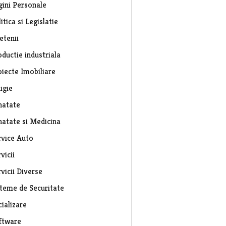
gini Personale
itica si Legislatie
etenii
ductie industriala
oiecte Imobiliare
igie
natate
natate si Medicina
rvice Auto
vicii
vicii Diverse
steme de Securitate
ializare
ftware