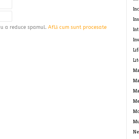
In
Ins
tru a reduce spamul.
Află cum sunt procesate
In
Inv
Lif
Li
Ma
Ma
Ma
Me
Mo
Mu
Ne