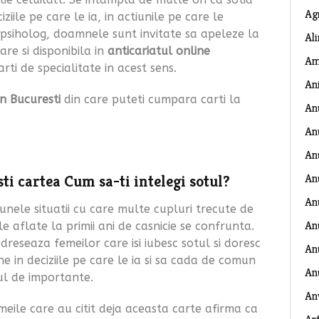
Ag
iziile pe care le ia, in actiunile pe care le
la psiholog, doamnele sunt invitate sa apeleze la
Al
re si disponibila in
anticariatul online
Am
arti de specialitate in acest sens.
An
in Bucuresti
din care puteti cumpara carti la
An
An
An
An
ti cartea Cum sa-ti intelegi sotul?
An
nele situatii cu care multe cupluri trecute de
An
le aflate la primii ani de casnicie se confrunta.
dreseaza femeilor care isi iubesc sotul si doresc
Anu
jine in deciziile pe care le ia si sa cada de comun
An
ul de importante.
An
emeile care au citit deja aceasta carte afirma ca