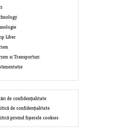
ri
chnology
hnologie
mp Liber
rism
rism si Transporturi
stimentatie
ări de confidențialitate
itică de confidențialitate
itică privind fișierele cookies