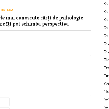
Co
TERATURA
Co
le mai cunoscute cărți de psihologie
Co
re îți pot schimba perspectiva
De
De
Di
Di
El
Fe
Fi
Gr
Ha
Im
Im