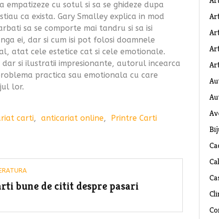
Ar
sa empatizeze cu sotul si sa se ghideze dupa
Art
u stiau ca exista. Gary Smalley explica in mod
rbati sa se comporte mai tandru si sa isi
Ar
nga ei, dar si cum isi pot folosi doamnele
Art
l, atat cele estetice cat si cele emotionale.
dar si ilustratii impresionante, autorul incearca
Art
problema practica sau emotionala cu care
Au
ul lor.
Au
Av
riat carti
,
anticariat online
,
Printre Carti
Bij
Ca
Ca
TERATURA
Ca
rti bune de citit despre pasari
Cli
Co