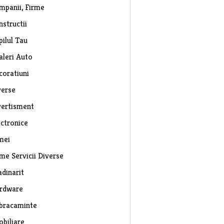
mpanii, Firme
nstructii
pilul Tau
aleri Auto
coratiuni
verse
vertisment
ectronice
mei
rme Servicii Diverse
adinarit
rdware
bracaminte
obiliare