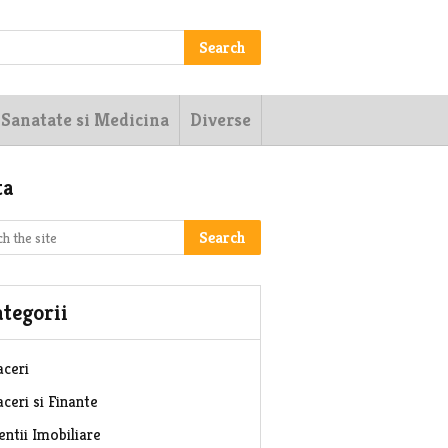
Search
Sanatate si Medicina
Diverse
ta
Search
tegorii
aceri
ceri si Finante
entii Imobiliare