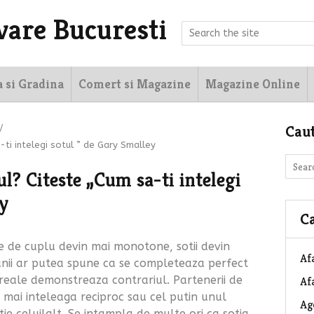
vare Bucuresti
a si Gradina
Comert si Magazine
Magazine Online
Cau
/
a-ti intelegi sotul ” de Gary Smalley
ul? Citeste „Cum sa-ti intelegi
ey
Ca
le de cuplu devin mai monotone, sotii devin
Af
i unii ar putea spune ca se completeaza perfect
e reale demonstreaza contrariul. Partenerii de
Afa
e mai inteleaga reciproc sau cel putin unul
Ag
ie celuilalt. Se intampla de multe ori ca sotia