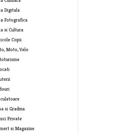
ta Culinara
a Digitala
ta Fotografica
a si Cultura
icole Copii
to, Moto, Velo
toturisme
ocati
uterii
douri
lculatoare
sa si Gradina
nici Private
mert si Magazine