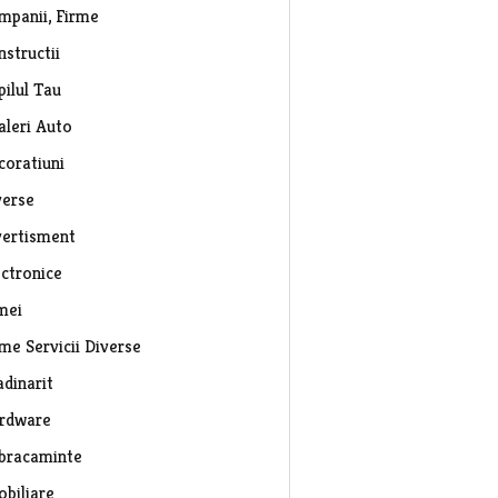
mpanii, Firme
nstructii
pilul Tau
aleri Auto
coratiuni
verse
vertisment
ectronice
mei
rme Servicii Diverse
adinarit
rdware
bracaminte
obiliare