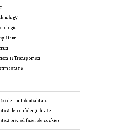
ri
chnology
hnologie
mp Liber
rism
rism si Transporturi
stimentatie
ări de confidențialitate
itică de confidențialitate
itică privind fișierele cookies