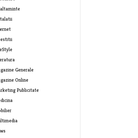
caltaminte
talatii
ternet
estitii
eStyle
teratura
gazine Generale
gazine Online
rketing Publicitate
dicina
bilier
ltimedia
ws