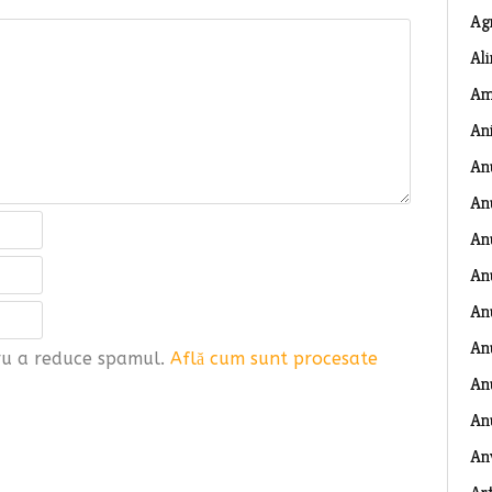
Ag
Al
Am
An
An
An
An
An
An
An
tru a reduce spamul.
Află cum sunt procesate
Anu
An
An