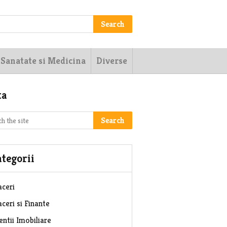
Search
Sanatate si Medicina
Diverse
ta
Search
tegorii
aceri
ceri si Finante
entii Imobiliare