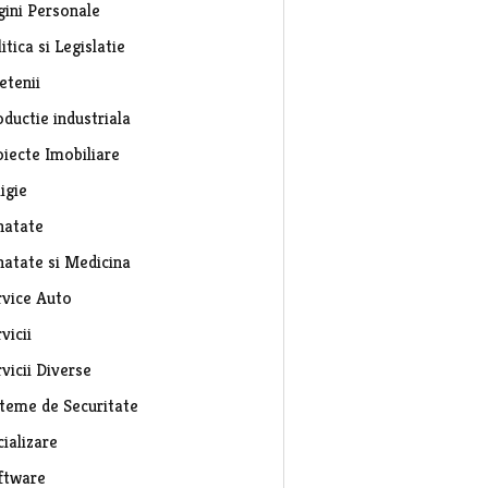
gini Personale
itica si Legislatie
etenii
ductie industriala
oiecte Imobiliare
igie
natate
natate si Medicina
rvice Auto
vicii
vicii Diverse
steme de Securitate
ializare
ftware