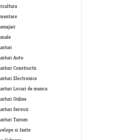
ricultura
imentare
enajari
imale
unturi
unturi Auto
unturi Constructii
unturi Electronice
unturi Locuri de munca
unturi Online
nturi Servicii
unturi Turism
velope si Jante