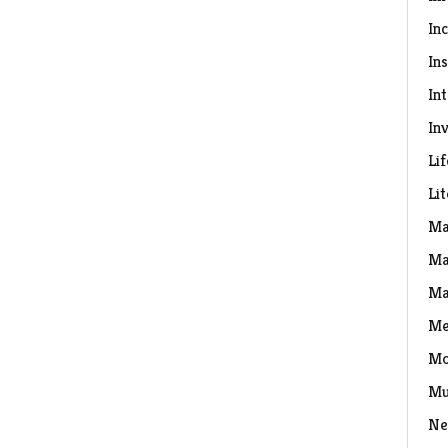
In
Ins
In
Inv
Lif
Li
Ma
Ma
Ma
Me
Mo
Mu
Ne