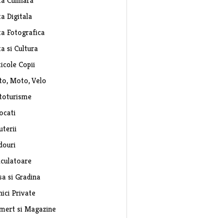
ta Culinara
a Digitala
ta Fotografica
a si Cultura
icole Copii
to, Moto, Velo
toturisme
ocati
uterii
douri
lculatoare
sa si Gradina
nici Private
mert si Magazine