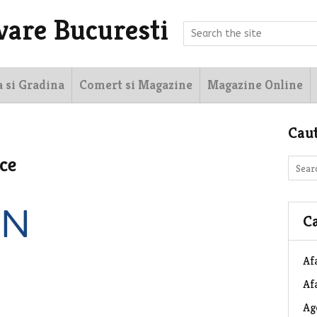
vare Bucuresti
a si Gradina
Comert si Magazine
Magazine Online
Cau
ce
Ca
Af
Afa
Ag