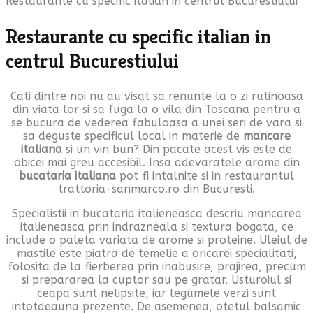
Restaurante cu specific italian in centrul Bucurestiului
Restaurante cu specific italian in
centrul Bucurestiului
Cati dintre noi nu au visat sa renunte la o zi rutinoasa
din viata lor si sa fuga la o vila din Toscana pentru a
se bucura de vederea fabuloasa a unei seri de vara si
sa deguste specificul local in materie de
mancare
italiana
si un vin bun? Din pacate acest vis este de
obicei mai greu accesibil. Insa adevaratele arome din
bucataria italiana
pot fi intalnite si in restaurantul
trattoria-sanmarco.ro din Bucuresti.
Specialistii in bucataria italieneasca descriu mancarea
italieneasca prin indrazneala si textura bogata, ce
include o paleta variata de arome si proteine. Uleiul de
mastile este piatra de temelie a oricarei specialitati,
folosita de la fierberea prin inabusire, prajirea, precum
si prepararea la cuptor sau pe gratar. Usturoiul si
ceapa sunt nelipsite, iar legumele verzi sunt
intotdeauna prezente. De asemenea, otetul balsamic