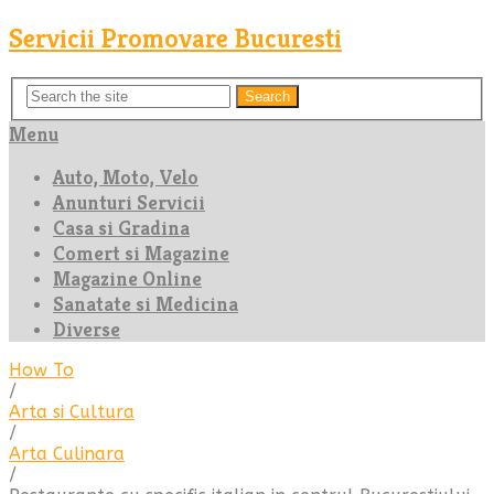
Servicii Promovare Bucuresti
Search
Menu
Auto, Moto, Velo
Anunturi Servicii
Casa si Gradina
Comert si Magazine
Magazine Online
Sanatate si Medicina
Diverse
How To
/
Arta si Cultura
/
Arta Culinara
/