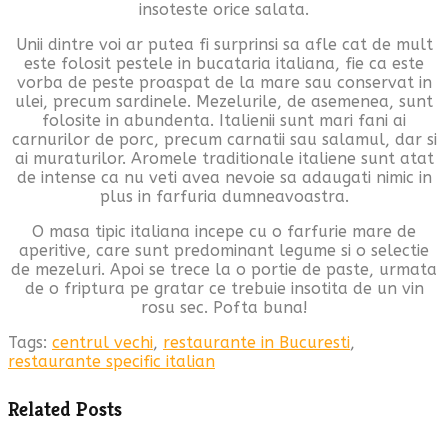
insoteste orice salata.
Unii dintre voi ar putea fi surprinsi sa afle cat de mult
este folosit pestele in bucataria italiana, fie ca este
vorba de peste proaspat de la mare sau conservat in
ulei, precum sardinele. Mezelurile, de asemenea, sunt
folosite in abundenta. Italienii sunt mari fani ai
carnurilor de porc, precum carnatii sau salamul, dar si
ai muraturilor. Aromele traditionale italiene sunt atat
de intense ca nu veti avea nevoie sa adaugati nimic in
plus in farfuria dumneavoastra.
O masa tipic italiana incepe cu o farfurie mare de
aperitive, care sunt predominant legume si o selectie
de mezeluri. Apoi se trece la o portie de paste, urmata
de o friptura pe gratar ce trebuie insotita de un vin
rosu sec. Pofta buna!
Tags:
centrul vechi
,
restaurante in Bucuresti
,
restaurante specific italian
Related Posts