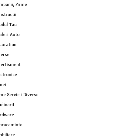
mpanii, Firme
nstructii
pilul Tau
aleri Auto
coratiuni
verse
vertisment
ectronice
mei
rme Servicii Diverse
adinarit
rdware
bracaminte
obiliare