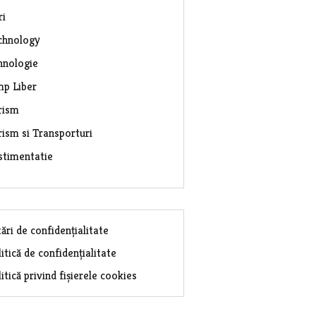
ri
chnology
hnologie
mp Liber
rism
rism si Transporturi
stimentatie
ări de confidențialitate
itică de confidențialitate
itică privind fișierele cookies