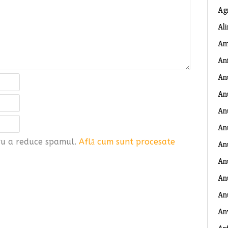
Ag
Al
Am
An
An
An
An
An
tru a reduce spamul.
Află cum sunt procesate
An
An
Anu
An
An