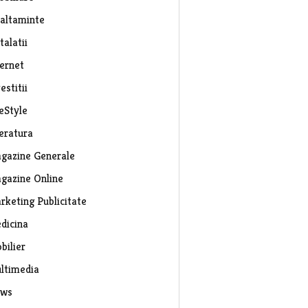
caltaminte
talatii
ternet
estitii
eStyle
teratura
gazine Generale
gazine Online
rketing Publicitate
dicina
bilier
ltimedia
ws