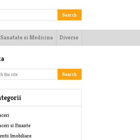
Search
Sanatate si Medicina
Diverse
ta
Search
tegorii
aceri
ceri si Finante
entii Imobiliare