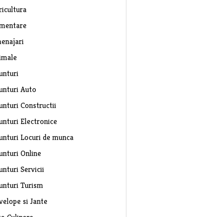
ricultura
imentare
enajari
imale
unturi
unturi Auto
unturi Constructii
unturi Electronice
unturi Locuri de munca
unturi Online
nturi Servicii
unturi Turism
velope si Jante