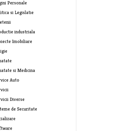
gini Personale
itica si Legislatie
etenii
ductie industriala
oiecte Imobiliare
igie
natate
natate si Medicina
rvice Auto
vicii
vicii Diverse
steme de Securitate
ializare
ftware