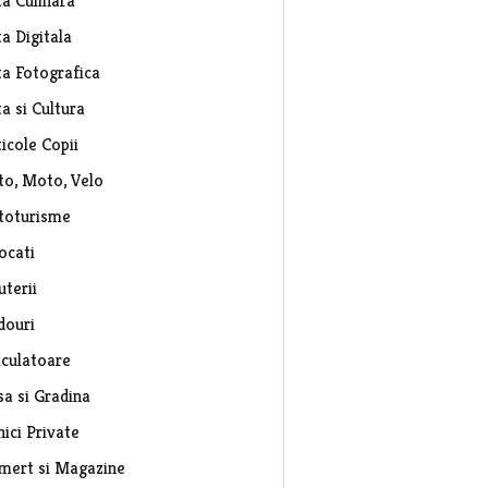
ta Culinara
a Digitala
ta Fotografica
a si Cultura
icole Copii
to, Moto, Velo
toturisme
ocati
uterii
douri
lculatoare
sa si Gradina
nici Private
mert si Magazine