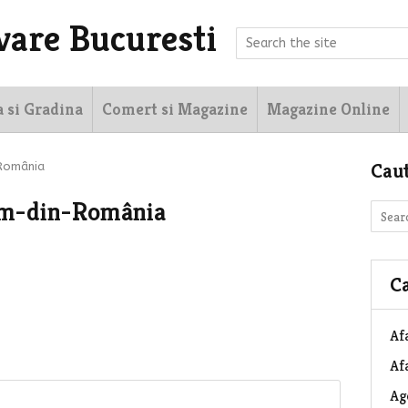
vare Bucuresti
a si Gradina
Comert si Magazine
Magazine Online
Cau
-România
ism-din-România
Ca
Af
Afa
Ag