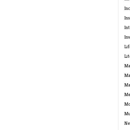
In
Ins
In
Inv
Lif
Li
Ma
Ma
Ma
Me
Mo
Mu
Ne