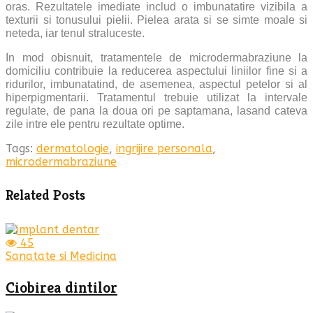
oras. Rezultatele imediate includ o imbunatatire vizibila a
texturii si tonusului pielii. Pielea arata si se simte moale si
neteda, iar tenul straluceste.
In mod obisnuit, tratamentele de microdermabraziune la
domiciliu contribuie la reducerea aspectului liniilor fine si a
ridurilor, imbunatatind, de asemenea, aspectul petelor si al
hiperpigmentarii. Tratamentul trebuie utilizat la intervale
regulate, de pana la doua ori pe saptamana, lasand cateva
zile intre ele pentru rezultate optime.
Tags:
dermatologie
,
ingrijire personala
,
microdermabraziune
Related Posts
45
Sanatate si Medicina
Ciobirea dintilor