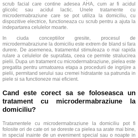
scrub facial care contine adesea AHA, cum ar fi acidul
glicolic sau acidul lactic. Unele tratamente cu
microdermabraziune care se pot utiliza la domiciliu, cu
dispozitive electrice, functioneaza cu scrub pentru a ajuta la
indepartarea celulelor moarte.
In ciuda conceptiilor gresite, procesul de
microdermabraziune la domiciliu este extrem de bland si fara
durere. De asemenea, tratamentul stimuleaza o mai rapida
rulare a celulelor de suprafata, ceea ce permite stralucirea
pielii. Dupa un tratament cu microdermabraziune, pielea este
pregatita pentru urmatoarea etapa a procedurii de ingrijire a
pielii, permitand serului sau cremei hidratante sa patrunda in
piele si sa functioneze mai eficient.
Cand este corect sa se foloseasca un
tratament cu microdermabraziune la
domiciliu?
Tratamentele cu microdermabraziune la domiciliu pot fi
folosite ori de cate ori se doreste ca pielea sa arate mai bine,
in special inainte de un eveniment special sau o noapte in