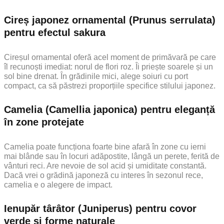
Cireș japonez ornamental (Prunus serrulata)
pentru efectul sakura
Cireșul ornamental oferă acel moment de primăvară pe care
îl recunoști imediat: norul de flori roz. Îi priește soarele și un
sol bine drenat. În grădinile mici, alege soiuri cu port
compact, ca să păstrezi proporțiile specifice stilului japonez.
Camelia (Camellia japonica) pentru eleganță
în zone protejate
Camelia poate funcționa foarte bine afară în zone cu ierni
mai blânde sau în locuri adăpostite, lângă un perete, ferită de
vânturi reci. Are nevoie de sol acid și umiditate constantă.
Dacă vrei o grădină japoneză cu interes în sezonul rece,
camelia e o alegere de impact.
Ienupăr târâtor (Juniperus) pentru covor
verde și forme naturale