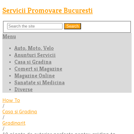
Servicii Promovare Bucuresti
Search
Menu
Auto, Moto, Velo
Anunturi Servicii
Casa si Gradina
Comert si Magazine
Magazine Online
Sanatate si Medicina
Diverse
How To
/
Casa si Gradina
/
Gradinarit
/