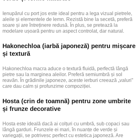
Ienupărul cu port jos este ideal pentru a lega vizual pietrele,
aleile și elementele de lemn. Rezistă bine la secetă, preferă
soare și are întreținere redusă. În plus, se pretează la
modelare ușoară pentru un aspect controlat, dar natural.
Hakonechloa (iarbă japoneză) pentru mișcare
și textură
Hakonechloa macra aduce o textură fluidă, perfectă lângă
pietre sau la marginea aleilor. Preferă semiumbră și sol
reavăn. În grădinile japoneze, aceste ierburi creează „valuri”
care dau calm și profunzime compoziției.
Hosta (crin de toamnă) pentru zone umbrite
și frunze decorative
Hosta este ideală dacă ai colțuri cu umbră, sub copaci sau
lângă garduri. Frunzele ei mari, în nuanțe de verde și
variegații, se potrivesc perfect cu estetica japoneză. Are