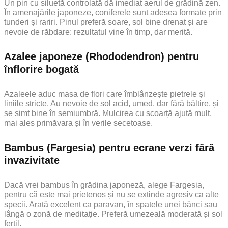
Un pin cu siluetă controlată dă imediat aerul de grădină zen.
În amenajările japoneze, coniferele sunt adesea formate prin
tunderi și rariri. Pinul preferă soare, sol bine drenat și are
nevoie de răbdare: rezultatul vine în timp, dar merită.
Azalee japoneze (Rhododendron) pentru
înflorire bogată
Azaleele aduc masa de flori care îmblânzește pietrele și
liniile stricte. Au nevoie de sol acid, umed, dar fără băltire, și
se simt bine în semiumbră. Mulcirea cu scoarță ajută mult,
mai ales primăvara și în verile secetoase.
Bambus (Fargesia) pentru ecrane verzi fără
invazivitate
Dacă vrei bambus în grădina japoneză, alege Fargesia,
pentru că este mai prietenos și nu se extinde agresiv ca alte
specii. Arată excelent ca paravan, în spatele unei bănci sau
lângă o zonă de meditație. Preferă umezeală moderată și sol
fertil.