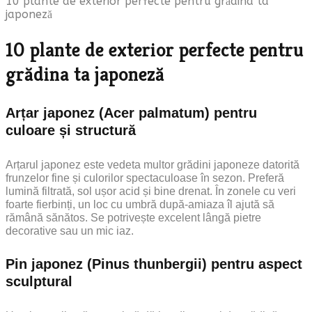
10 plante de exterior perfecte pentru grădina ta
japoneză
10 plante de exterior perfecte pentru
grădina ta japoneză
Arțar japonez (Acer palmatum) pentru
culoare și structură
Arțarul japonez este vedeta multor grădini japoneze datorită
frunzelor fine și culorilor spectaculoase în sezon. Preferă
lumină filtrată, sol ușor acid și bine drenat. În zonele cu veri
foarte fierbinți, un loc cu umbră după-amiaza îl ajută să
rămână sănătos. Se potrivește excelent lângă pietre
decorative sau un mic iaz.
Pin japonez (Pinus thunbergii) pentru aspect
sculptural