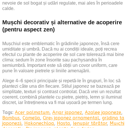
nevoie de sol bogat și udări regulate, mai ales în perioadele
calde.
Mușchi decorativ și alternative de acoperire
(pentru aspect zen)
Mușchiul este emblematic în grădinile japoneze, însă cere
umiditate și umbră. Dacă nu ai condiții ideale, poți recrea
efectul cu plante de acoperire de sol care tolerează mai bine
clima: sedum în zone însorite sau pachysandra în
semiumbră. Important este să obții un covor uniform, care
pune în valoare pietrele și liniile amenajării.
Alege 4–6 specii principale și repetă-le în grupuri, în loc să
plantezi câte una din fiecare. Stilul japonez se bazează pe
simplitate, texturi și contrast controlat. Dacă vrei un rezultat
coerent, combină plantele cu pietre, pietriș, lemn și iluminat
discret, iar întreținerea va fi mai ușoară pe termen lung.
Tags:
Acer palmatum
,
Arțar japonez
,
Azalee japoneze
,
Bambus
,
Camelia
,
Cireș japonez ornamental
,
grădina ta
japoneză
,
Hakonechloa
,
Hosta
,
Ienupăr târâtor
,
Mușchi