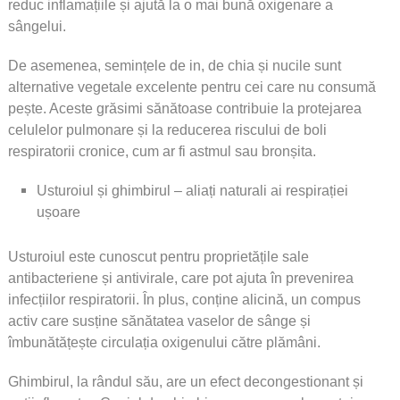
reduc inflamațiile și ajută la o mai bună oxigenare a
sângelui.
De asemenea, semințele de in, de chia și nucile sunt
alternative vegetale excelente pentru cei care nu consumă
pește. Aceste grăsimi sănătoase contribuie la protejarea
celulelor pulmonare și la reducerea riscului de boli
respiratorii cronice, cum ar fi astmul sau bronșita.
Usturoiul și ghimbirul – aliați naturali ai respirației
ușoare
Usturoiul este cunoscut pentru proprietățile sale
antibacteriene și antivirale, care pot ajuta în prevenirea
infecțiilor respiratorii. În plus, conține alicină, un compus
activ care susține sănătatea vaselor de sânge și
îmbunătățește circulația oxigenului către plămâni.
Ghimbirul, la rândul său, are un efect decongestionant și