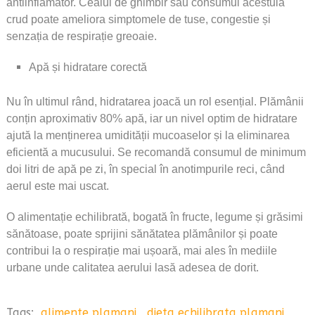
antiinflamator. Ceaiul de ghimbir sau consumul acestuia
crud poate ameliora simptomele de tuse, congestie și
senzația de respirație greoaie.
Apă și hidratare corectă
Nu în ultimul rând, hidratarea joacă un rol esențial. Plămânii
conțin aproximativ 80% apă, iar un nivel optim de hidratare
ajută la menținerea umidității mucoaselor și la eliminarea
eficientă a mucusului. Se recomandă consumul de minimum
doi litri de apă pe zi, în special în anotimpurile reci, când
aerul este mai uscat.
O alimentație echilibrată, bogată în fructe, legume și grăsimi
sănătoase, poate sprijini sănătatea plămânilor și poate
contribui la o respirație mai ușoară, mai ales în mediile
urbane unde calitatea aerului lasă adesea de dorit.
Tags:
alimente plamani
,
dieta echilibrata plamani
,