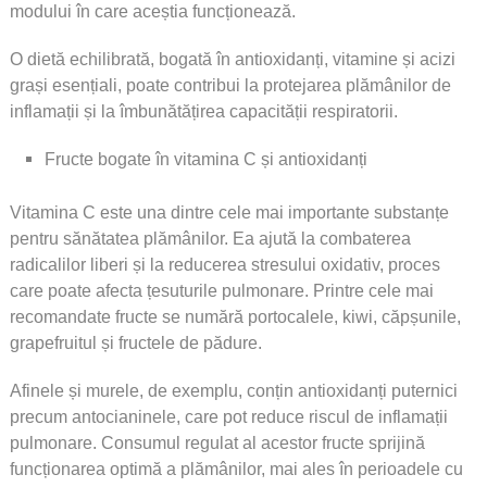
modului în care aceștia funcționează.
O dietă echilibrată, bogată în antioxidanți, vitamine și acizi
grași esențiali, poate contribui la protejarea plămânilor de
inflamații și la îmbunătățirea capacității respiratorii.
Fructe bogate în vitamina C și antioxidanți
Vitamina C este una dintre cele mai importante substanțe
pentru sănătatea plămânilor. Ea ajută la combaterea
radicalilor liberi și la reducerea stresului oxidativ, proces
care poate afecta țesuturile pulmonare. Printre cele mai
recomandate fructe se numără portocalele, kiwi, căpșunile,
grapefruitul și fructele de pădure.
Afinele și murele, de exemplu, conțin antioxidanți puternici
precum antocianinele, care pot reduce riscul de inflamații
pulmonare. Consumul regulat al acestor fructe sprijină
funcționarea optimă a plămânilor, mai ales în perioadele cu