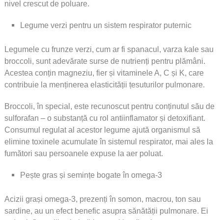
nivel crescut de poluare.
Legume verzi pentru un sistem respirator puternic
Legumele cu frunze verzi, cum ar fi spanacul, varza kale sau
broccoli, sunt adevărate surse de nutrienți pentru plămâni.
Acestea conțin magneziu, fier și vitaminele A, C și K, care
contribuie la menținerea elasticității țesuturilor pulmonare.
Broccoli, în special, este recunoscut pentru conținutul său de
sulforafan – o substanță cu rol antiinflamator și detoxifiant.
Consumul regulat al acestor legume ajută organismul să
elimine toxinele acumulate în sistemul respirator, mai ales la
fumători sau persoanele expuse la aer poluat.
Pește gras și semințe bogate în omega-3
Acizii grași omega-3, prezenți în somon, macrou, ton sau
sardine, au un efect benefic asupra sănătății pulmonare. Ei