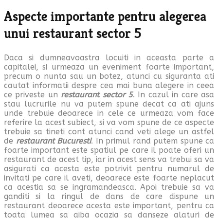
Aspecte importante pentru alegerea
unui restaurant sector 5
Daca si dumneavoastra locuiti in aceasta parte a
capitalei, si urmeaza un eveniment foarte important,
precum o nunta sau un botez, atunci cu siguranta ati
cautat informatii despre cea mai buna alegere in ceea
ce priveste un
restaurant sector 5
. In cazul in care asa
stau lucrurile nu va putem spune decat ca ati ajuns
unde trebuie deoarece in cele ce urmeaza vom face
referire la acest subiect, si va vom spune de ce aspecte
trebuie sa tineti cont atunci cand veti alege un astfel
de
restaurant Bucuresti
. In primul rand putem spune ca
foarte important este spatiul pe care il poate oferi un
restaurant de acest tip, iar in acest sens va trebui sa va
asigurati ca acesta este potrivit pentru numarul de
invitati pe care il aveti, deoarece este foarte neplacut
ca acestia sa se ingramandeasca. Apoi trebuie sa va
ganditi si la ringul de dans de care dispune un
restaurant deoarece acesta este important, pentru ca
toata lumea sa aiba ocazia sa danseze alaturi de