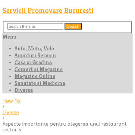
Servicii Promovare Bucuresti
Search
Menu
Auto, Moto, Velo
Anunturi Servicii
Casa si Gradina
Comert si Magazine
Magazine Online
Sanatate si Medicina
Diverse
How To
/
Diverse
/
Aspecte importante pentru alegerea unui restaurant
sector 5