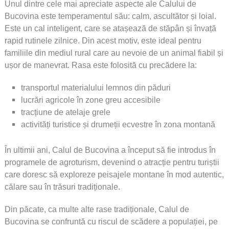
Unul dintre cele mai apreciate aspecte ale Calului de
Bucovina este temperamentul său: calm, ascultător și loial.
Este un cal inteligent, care se atașează de stăpân și învață
rapid rutinele zilnice. Din acest motiv, este ideal pentru
familiile din mediul rural care au nevoie de un animal fiabil și
ușor de manevrat. Rasa este folosită cu precădere la:
transportul materialului lemnos din păduri
lucrări agricole în zone greu accesibile
tracțiune de atelaje grele
activități turistice și drumeții ecvestre în zona montană
În ultimii ani, Calul de Bucovina a început să fie introdus în
programele de agroturism, devenind o atracție pentru turiștii
care doresc să exploreze peisajele montane în mod autentic,
călare sau în trăsuri tradiționale.
Din păcate, ca multe alte rase tradiționale, Calul de
Bucovina se confruntă cu riscul de scădere a populației, pe