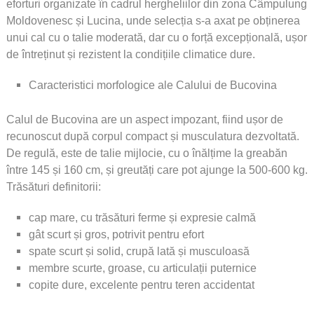
eforturi organizate în cadrul hergheliilor din zona Câmpulung
Moldovenesc și Lucina, unde selecția s-a axat pe obținerea
unui cal cu o talie moderată, dar cu o forță excepțională, ușor
de întreținut și rezistent la condițiile climatice dure.
Caracteristici morfologice ale Calului de Bucovina
Calul de Bucovina are un aspect impozant, fiind ușor de
recunoscut după corpul compact și musculatura dezvoltată.
De regulă, este de talie mijlocie, cu o înălțime la greabăn
între 145 și 160 cm, și greutăți care pot ajunge la 500-600 kg.
Trăsături definitorii:
cap mare, cu trăsături ferme și expresie calmă
gât scurt și gros, potrivit pentru efort
spate scurt și solid, crupă lată și musculoasă
membre scurte, groase, cu articulații puternice
copite dure, excelente pentru teren accidentat