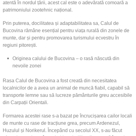
atentă în nordul țării, acest cal este o adevărată comoară a
patrimoniului zootehnic național.
Prin puterea, docilitatea și adaptabilitatea sa, Calul de
Bucovina rămâne esențial pentru viața rurală din zonele de
munte, dar și pentru promovarea turismului ecvestru în
regiuni pitorești.
Originea calului de Bucovina – o rasă născută din
nevoile zonei
Rasa Calul de Bucovina a fost creată din necesitatea
localnicilor de a avea un animal de muncă fiabil, capabil să
transporte lemne sau să lucreze pământurile greu accesibile
din Carpații Orientali.
Formarea acestei rase s-a bazat pe încrucișarea cailor locali
de munte cu rase de tracțiune grea, precum Ardenezul,
Huzulul și Norikerul. Începând cu secolul XX, s-au făcut