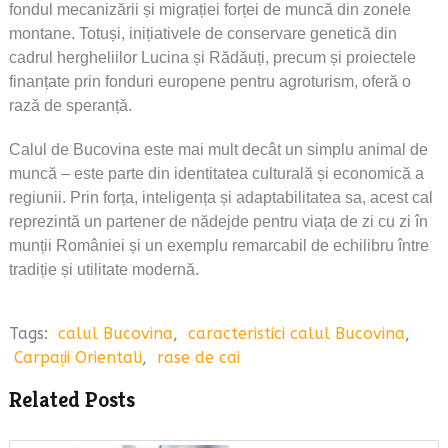
fondul mecanizării și migrației forței de muncă din zonele
montane. Totuși, inițiativele de conservare genetică din
cadrul hergheliilor Lucina și Rădăuți, precum și proiectele
finanțate prin fonduri europene pentru agroturism, oferă o
rază de speranță.
Calul de Bucovina este mai mult decât un simplu animal de
muncă – este parte din identitatea culturală și economică a
regiunii. Prin forța, inteligența și adaptabilitatea sa, acest cal
reprezintă un partener de nădejde pentru viața de zi cu zi în
munții României și un exemplu remarcabil de echilibru între
tradiție și utilitate modernă.
Tags:
calul Bucovina
,
caracteristici calul Bucovina
,
Carpații Orientali
,
rase de cai
Related Posts