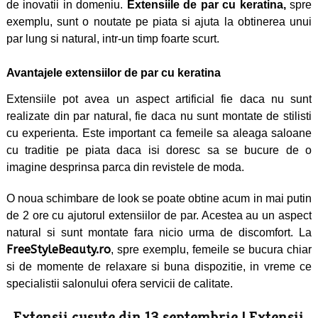
de inovatii in domeniu.
Extensii
le de par cu keratina
,
spre
exemplu, sunt o noutate pe piata si ajuta la obtinerea unui
par lung si natural, intr-un timp foarte scurt.
Avantajele
extensiilor de par cu keratina
Extensiile pot avea un aspect artificial fie daca nu sunt
realizate din par natural, fie daca nu sunt montate de stilisti
cu experienta. Este important ca femeile sa aleaga saloane
cu traditie pe piata daca isi doresc sa se bucure de o
imagine desprinsa parca din revistele de moda.
O noua schimbare de look se poate obtine acum in mai putin
de 2 ore cu ajutorul extensiilor de par. Acestea au un aspect
natural si sunt montate fara nicio urma de discomfort. La
FreeStyleBeauty.ro
, spre exemplu, femeile se bucura chiar
si de momente de relaxare si buna dispozitie, in vreme ce
specialistii salonului ofera servicii de calitate.
Extensii cusute din 13 septembrie
|
Extensii