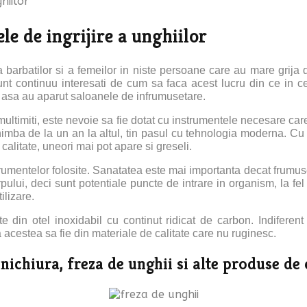
hiilor
le de ingrijire a unghiilor
barbatilor si a femeilor in niste persoane care au mare grija de
unt continuu interesati de cum sa faca acest lucru din ce in c
tot asa au aparut saloanele de infrumusetare.
 multimiti, este nevoie sa fie dotat cu instrumentele necesare ca
chimba de la un an la altul, tin pasul cu tehnologia moderna. Cu
calitate, uneori mai pot apare si greseli.
entelor folosite. Sanatatea este mai importanta decat frumusete
rpului, deci sunt potentiale puncte de intrare in organism, la fel
ilizare.
 din otel inoxidabil cu continut ridicat de carbon. Indiferen
 acestea sa fie din materiale de calitate care nu ruginesc.
chiura, freza de unghii si alte produse de c