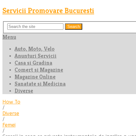
Servicii Promovare Bucuresti
Search
Menu
Auto, Moto, Velo
Anunturi Servicii
Casa si Gradina
Comert si Magazine
Magazine Online
Sanatate si Medicina
Diverse
How To
/
Diverse
/
Femei
/