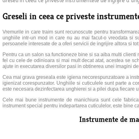
Greseli in ceea ce priveste instrumentele de ingrijire a ung
Greseli in ceea ce priveste instrumente
Vremurile in care traim sunt recunoscute pentru transformarea 
unghiile intr-un mod in care nu au mai facut-o vreodata si s
persoanele interesate de a oferi servicii de ingrijire altora si 
Pentru ca un salon sa functioneze bine si sa aiba multi clienti
fel cu cele de odinioara si mai mult decat atat, acestea se s
ajute in executarea diversilor pasi in obtinerea unei imagini de 
Cea mai grava greseala este igiena necorespunzatoare a instrum
igienizat corespunzator. Unghiile si cuticulele sunt parte a co
este necesara dezinfectarea unghierei si a pilei dupa fiecare ut
Cele mai bune instrumente de manichiura sunt cele fabricate
instrument special pentru indepartarea cuticulelor, este bine ca
Instrumente de mani