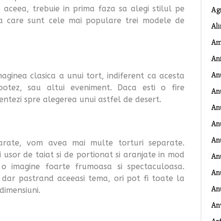
 aceea, trebuie in prima faza sa alegi stilul pe
Ag
ata care sunt cele mai populare trei modele de
Al
Am
An
An
aginea clasica a unui tort, indiferent ca acesta
botez, sau altui eveniment. Daca esti o fire
An
entezi spre alegerea unui astfel de desert.
An
An
An
parate, vom avea mai multe torturi separate.
usor de taiat si de portionat si aranjate in mod
An
o imagine foarte frumoasa si spectaculoasa.
Anu
, dar pastrand aceeasi tema, ori pot fi toate la
An
dimensiuni.
An