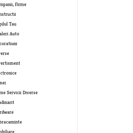
mpanii, Firme
nstructii
pilul Tau
aleri Auto
coratiuni
verse
vertisment
ectronice
mei
rme Servicii Diverse
adinarit
rdware
bracaminte
obiliare