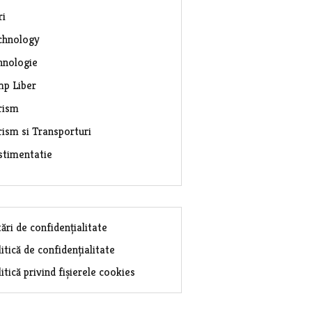
ri
chnology
hnologie
mp Liber
rism
rism si Transporturi
stimentatie
ări de confidențialitate
itică de confidențialitate
itică privind fișierele cookies