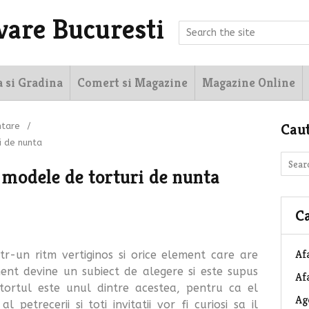
vare Bucuresti
a si Gradina
Comert si Magazine
Magazine Online
Cau
ntare
/
i de nunta
 modele de torturi de nunta
Ca
Af
ntr-un ritm vertiginos si orice element care are
ent devine un subiect de alegere si este supus
Afa
 tortul este unul dintre acestea, pentru ca el
Ag
petrecerii si toti invitatii vor fi curiosi sa il