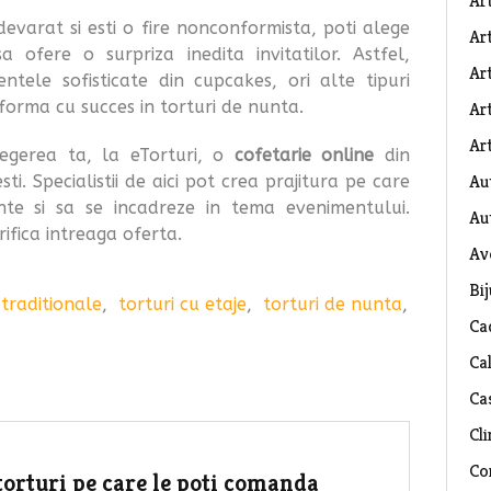
Ar
devarat si esti o fire nonconformista, poti alege
Art
 ofere o surpriza inedita invitatilor. Astfel,
Ar
ntele sofisticate din cupcakes, ori alte tipuri
sforma cu succes in torturi de nunta.
Art
Art
alegerea ta, la eTorturi, o
cofetarie online
din
Au
sti. Specialistii de aici pot crea prajitura pe care
inte si sa se incadreze in tema evenimentului.
Au
rifica intreaga oferta.
Av
Bij
 traditionale
,
torturi cu etaje
,
torturi de nunta
,
Ca
Ca
Ca
Cli
Co
 torturi pe care le poți comanda