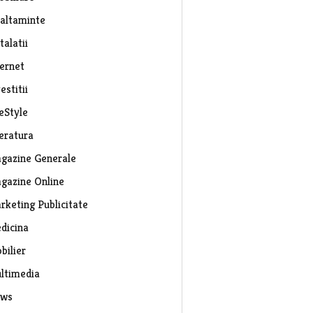
caltaminte
talatii
ternet
estitii
eStyle
teratura
gazine Generale
gazine Online
rketing Publicitate
dicina
bilier
ltimedia
ws