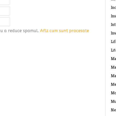
In
Ins
In
tru a reduce spamul.
Află cum sunt procesate
Inv
Lif
Li
Ma
Ma
Ma
Me
Mo
Mu
Ne