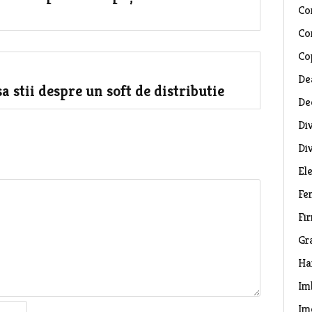
Co
Co
Co
De
sa stii despre un soft de distributie
De
Di
Di
El
Fe
Fi
Gr
Ha
Im
Im