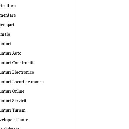
ricultura
imentare
enajari
imale
unturi
unturi Auto
unturi Constructii
unturi Electronice
unturi Locuri de munca
unturi Online
nturi Servicii
unturi Turism
velope si Jante