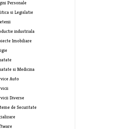
gini Personale
itica si Legislatie
etenii
ductie industriala
oiecte Imobiliare
igie
natate
natate si Medicina
rvice Auto
vicii
vicii Diverse
steme de Securitate
ializare
ftware