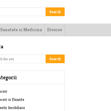
Search
Sanatate si Medicina
Diverse
ta
Search
tegorii
aceri
ceri si Finante
entii Imobiliare