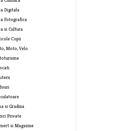
ta Culinara
a Digitala
ta Fotografica
a si Cultura
icole Copii
to, Moto, Velo
toturisme
ocati
uterii
douri
lculatoare
sa si Gradina
nici Private
mert si Magazine