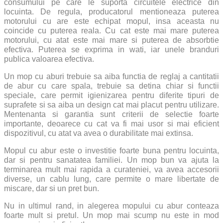
consumului pe care le suporta circuitele electrice din
locuinta. De regula, producatorul mentioneaza puterea
motorului cu are este echipat mopul, insa aceasta nu
coincide cu puterea reala. Cu cat este mai mare puterea
motorului, cu atat este mai mare si puterea de absorbtie
efectiva. Puterea se exprima in wati, iar unele branduri
publica valoarea efectiva.
Un mop cu aburi trebuie sa aiba functia de reglaj a cantitatii
de abur cu care spala, trebuie sa detina chiar si functii
speciale, care permit igienizarea pentru diferite tipuri de
suprafete si sa aiba un design cat mai placut pentru utilizare.
Mentenanta si garantia sunt criterii de selectie foarte
importante, deoarece cu cat va fi mai usor si mai eficient
dispozitivul, cu atat va avea o durabilitate mai extinsa.
Mopul cu abur este o investitie foarte buna pentru locuinta,
dar si pentru sanatatea familiei. Un mop bun va ajuta la
terminarea mult mai rapida a curateniei, va avea accesorii
diverse, un cablu lung, care permite o mare libertate de
miscare, dar si un pret bun.
Nu in ultimul rand, in alegerea mopului cu abur conteaza
foarte mult si pretul. Un mop mai scump nu este in mod