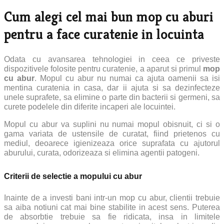
Cum alegi cel mai bun mop cu aburi
pentru a face curatenie in locuinta
Odata cu avansarea tehnologiei in ceea ce priveste
dispozitivele folosite pentru curatenie, a aparut si primul
mop
cu abur
. Mopul cu abur nu numai ca ajuta oamenii sa isi
mentina curatenia in casa, dar ii ajuta si sa dezinfecteze
unele suprafete, sa elimine o parte din bacterii si germeni, sa
curete podelele din diferite incaperi ale locuintei.
Mopul cu abur va suplini nu numai mopul obisnuit, ci si o
gama variata de ustensile de curatat, fiind prietenos cu
mediul, deoarece igienizeaza orice suprafata cu ajutorul
aburului, curata, odorizeaza si elimina agentii patogeni.
Criterii de selectie a mopului cu abur
Inainte de a investi bani intr-un mop cu abur, clientii trebuie
sa aiba notiuni cat mai bine stabilite in acest sens. Puterea
de absorbtie trebuie sa fie ridicata, insa in limitele