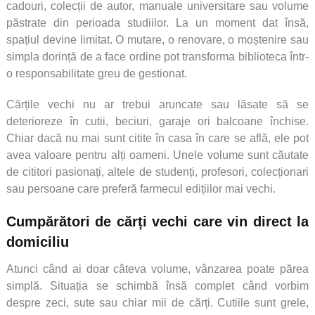
cadouri, colecții de autor, manuale universitare sau volume
păstrate din perioada studiilor. La un moment dat însă,
spațiul devine limitat. O mutare, o renovare, o moștenire sau
simpla dorință de a face ordine pot transforma biblioteca într-
o responsabilitate greu de gestionat.
Cărțile vechi nu ar trebui aruncate sau lăsate să se
deterioreze în cutii, beciuri, garaje ori balcoane închise.
Chiar dacă nu mai sunt citite în casa în care se află, ele pot
avea valoare pentru alți oameni. Unele volume sunt căutate
de cititori pasionați, altele de studenți, profesori, colecționari
sau persoane care preferă farmecul edițiilor mai vechi.
Cumpărători de cărți vechi care vin direct la
domiciliu
Atunci când ai doar câteva volume, vânzarea poate părea
simplă. Situația se schimbă însă complet când vorbim
despre zeci, sute sau chiar mii de cărți. Cutiile sunt grele,