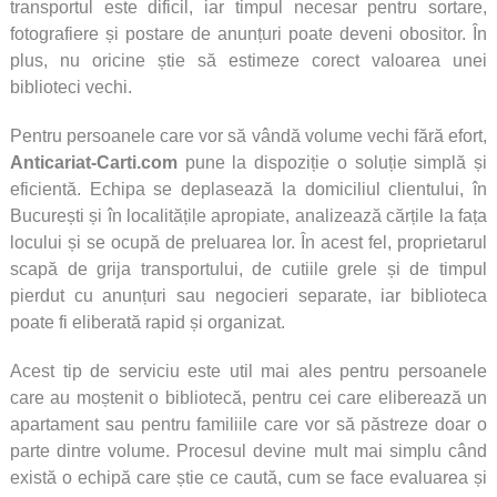
transportul este dificil, iar timpul necesar pentru sortare,
fotografiere și postare de anunțuri poate deveni obositor. În
plus, nu oricine știe să estimeze corect valoarea unei
biblioteci vechi.
Pentru persoanele care vor să vândă volume vechi fără efort,
Anticariat-Carti.com
pune la dispoziție o soluție simplă și
eficientă. Echipa se deplasează la domiciliul clientului, în
București și în localitățile apropiate, analizează cărțile la fața
locului și se ocupă de preluarea lor. În acest fel, proprietarul
scapă de grija transportului, de cutiile grele și de timpul
pierdut cu anunțuri sau negocieri separate, iar biblioteca
poate fi eliberată rapid și organizat.
Acest tip de serviciu este util mai ales pentru persoanele
care au moștenit o bibliotecă, pentru cei care eliberează un
apartament sau pentru familiile care vor să păstreze doar o
parte dintre volume. Procesul devine mult mai simplu când
există o echipă care știe ce caută, cum se face evaluarea și