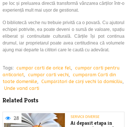
pe loc și preluarea directă transformă vânzarea cărților într-o
experiență mult mai ușor de gestionat.
O bibliotecă veche nu trebuie privită ca o povară. Cu ajutorul
echipei potrivite, ea poate deveni o sursă de valoare, spațiu
eliberat și continuitate culturală. Cărțile își pot continua
drumul, iar proprietarul poate avea certitudinea că volumele
ajung mai departe la cititori care le caută cu adevărat.
Tags:
cumpar carti de orice fel
,
cumpar carti pentru
anticariat
,
cumpar carti vechi
,
cumparam Carti din
toate domeniile
,
Cumpărători de cărți vechi la domiciliu
,
Unde vand carti
Related Posts
SERVICII DIVERSE
28
Ai depasit etapa in