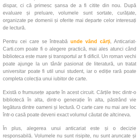
dispar, ci că primesc șansa de a fi citite din nou. După
evaluare și preluare, volumele sunt sortate, curățate,
organizate pe domenii și oferite mai departe celor interesați
de lectură.
Pentru cei care se întreabă
unde vând cărți
, Anticariat-
Carti.com poate fi o alegere practică, mai ales atunci când
biblioteca este mare și transportul ar fi dificil. Un roman vechi
poate ajunge la un tânăr pasionat de literatură, un tratat
universitar poate fi util unui student, iar o ediție rară poate
completa colecția unui iubitor de carte.
Există o frumusețe aparte în acest circuit.
Cărțile trec dintr-o
bibliotecă în alta, dintr-o generație în alta, păstrând vie
legătura dintre oameni și lectură. O carte care nu mai are loc
într-o casă poate deveni exact volumul căutat de altcineva.
În plus, alegerea unui anticariat este și o decizie
responsabilă. Volumele nu sunt risipite, nu sunt aruncate și