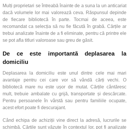
Mulți proprietari se întreabă înainte de a suna la un anticariat
dacă volumele lor mai valorează ceva. Răspunsul depinde
de fiecare bibliotecă în parte. Tocmai de aceea, este
recomandat ca selecția să nu fie făcută în grabă. Cărțile ar
trebui analizate înainte de a fi eliminate, pentru că printre ele
se pot afla titluri valoroase sau greu de găsit.
De ce este importantă deplasarea la
domiciliu
Deplasarea la domiciliu este unul dintre cele mai mari
avantaje pentru cei care vor să vândă cărți vechi. O
bibliotecă mare nu este ușor de mutat. Cărțile cântăresc
mult, trebuie ambalate cu grijă, transportate și descărcate.
Pentru persoanele în vârstă sau pentru familiile ocupate,
acest efort poate fi descurajant.
Când echipa de achiziții vine direct la adresă, lucrurile se
schimbă. Cărțile sunt văzute în contextul lor, pot fi analizate