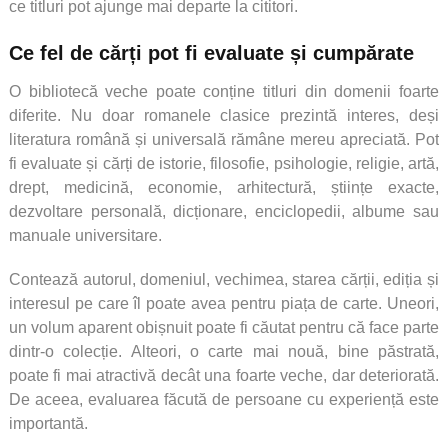
ce titluri pot ajunge mai departe la cititori.
Ce fel de cărți pot fi evaluate și cumpărate
O bibliotecă veche poate conține titluri din domenii foarte
diferite. Nu doar romanele clasice prezintă interes, deși
literatura română și universală rămâne mereu apreciată. Pot
fi evaluate și cărți de istorie, filosofie, psihologie, religie, artă,
drept, medicină, economie, arhitectură, științe exacte,
dezvoltare personală, dicționare, enciclopedii, albume sau
manuale universitare.
Contează autorul, domeniul, vechimea, starea cărții, ediția și
interesul pe care îl poate avea pentru piața de carte. Uneori,
un volum aparent obișnuit poate fi căutat pentru că face parte
dintr-o colecție. Alteori, o carte mai nouă, bine păstrată,
poate fi mai atractivă decât una foarte veche, dar deteriorată.
De aceea, evaluarea făcută de persoane cu experiență este
importantă.