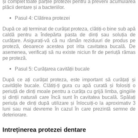
și complet toate părțile protezei pentru a preveni acumularea
plăcii dentare și a bacteriilor.
Pasul 4: Clătirea protezei
După ce ați terminat de curățat proteza, clătiți-o bine sub apă
caldă pentru a îndepărta pasta de dinți sau soluția de
curățare. Asigurați-vă că nu rămân reziduuri de produs pe
proteză, deoarece acestea pot irita cavitatea bucală. De
asemenea, verificați să nu existe niciun fir de periuță rămas
pe proteză.
Pasul 5: Curățarea cavității bucale
După ce ați curățat proteza, este important să curățați și
cavitățile bucale. Clătiți-ți gura cu apă curată și folosiți o
periuță de dinți moale pentru a curăța cu grijă limba, gingiile
și dinții naturali care încă sunt în cavitatea bucală. Spălați
periuța de dinți după utilizare și înlocuiți-o la aproximativ 3
luni sau mai devreme în cazul în care prezintă semne de
deteriorare.
Intreținerea protezei dentare