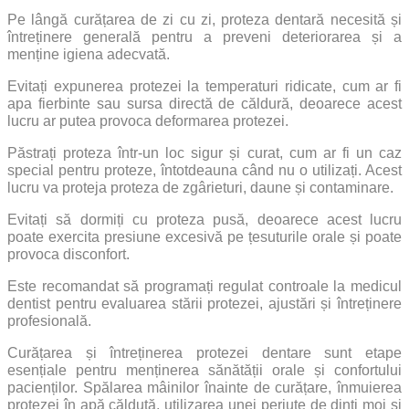
Pe lângă curățarea de zi cu zi, proteza dentară necesită și
întreținere generală pentru a preveni deteriorarea și a
menține igiena adecvată.
Evitați expunerea protezei la temperaturi ridicate, cum ar fi
apa fierbinte sau sursa directă de căldură, deoarece acest
lucru ar putea provoca deformarea protezei.
Păstrați proteza într-un loc sigur și curat, cum ar fi un caz
special pentru proteze, întotdeauna când nu o utilizați. Acest
lucru va proteja proteza de zgârieturi, daune și contaminare.
Evitați să dormiți cu proteza pusă, deoarece acest lucru
poate exercita presiune excesivă pe țesuturile orale și poate
provoca disconfort.
Este recomandat să programați regulat controale la medicul
dentist pentru evaluarea stării protezei, ajustări și întreținere
profesională.
Curățarea și întreținerea protezei dentare sunt etape
esențiale pentru menținerea sănătății orale și confortului
pacienților. Spălarea mâinilor înainte de curățare, înmuierea
protezei în apă călduță, utilizarea unei periuțe de dinți moi și