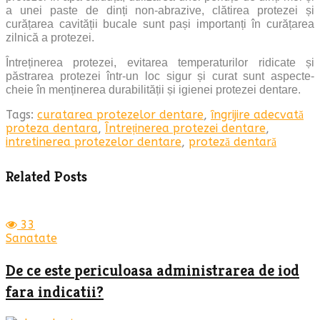
a unei paste de dinți non-abrazive, clătirea protezei și
curățarea cavității bucale sunt pași importanți în curățarea
zilnică a protezei.
Întreținerea protezei, evitarea temperaturilor ridicate și
păstrarea protezei într-un loc sigur și curat sunt aspecte-
cheie în menținerea durabilității și igienei protezei dentare.
Tags:
curatarea protezelor dentare
,
îngrijire adecvată
proteza dentara
,
Întreținerea protezei dentare
,
intretinerea protezelor dentare
,
proteză dentară
Related Posts
33
Sanatate
De ce este periculoasa administrarea de iod
fara indicatii?