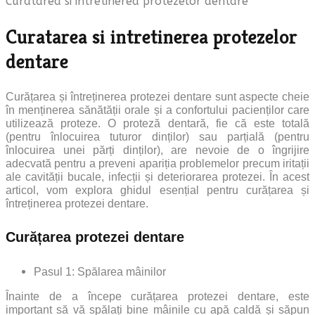
Curatarea si intretinerea protezelor dentare
Curatarea si intretinerea protezelor
dentare
Curățarea și întreținerea protezei dentare sunt aspecte cheie
în menținerea sănătății orale și a confortului pacienților care
utilizează proteze. O proteză dentară, fie că este totală
(pentru înlocuirea tuturor dinților) sau parțială (pentru
înlocuirea unei părți dinților), are nevoie de o îngrijire
adecvată pentru a preveni apariția problemelor precum iritații
ale cavității bucale, infecții și deteriorarea protezei. În acest
articol, vom explora ghidul esențial pentru curățarea și
întreținerea protezei dentare.
Curățarea protezei dentare
Pasul 1: Spălarea mâinilor
Înainte de a începe curățarea protezei dentare, este
important să vă spălați bine mâinile cu apă caldă și săpun