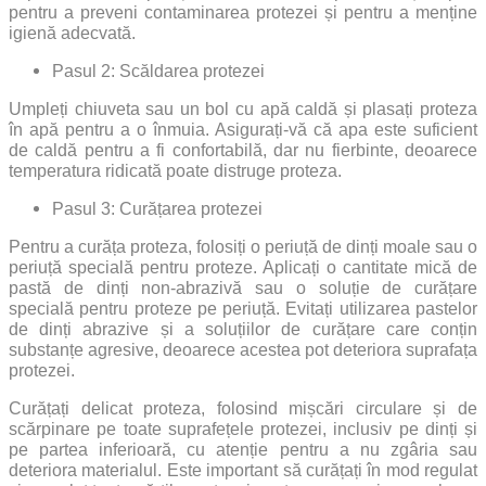
pentru a preveni contaminarea protezei și pentru a menține
igienă adecvată.
Pasul 2: Scăldarea protezei
Umpleți chiuveta sau un bol cu apă caldă și plasați proteza
în apă pentru a o înmuia. Asigurați-vă că apa este suficient
de caldă pentru a fi confortabilă, dar nu fierbinte, deoarece
temperatura ridicată poate distruge proteza.
Pasul 3: Curățarea protezei
Pentru a curăța proteza, folosiți o periuță de dinți moale sau o
periuță specială pentru proteze. Aplicați o cantitate mică de
pastă de dinți non-abrazivă sau o soluție de curățare
specială pentru proteze pe periuță. Evitați utilizarea pastelor
de dinți abrazive și a soluțiilor de curățare care conțin
substanțe agresive, deoarece acestea pot deteriora suprafața
protezei.
Curățați delicat proteza, folosind mișcări circulare și de
scărpinare pe toate suprafețele protezei, inclusiv pe dinți și
pe partea inferioară, cu atenție pentru a nu zgâria sau
deteriora materialul. Este important să curățați în mod regulat