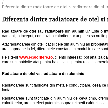
/
Diferenta dintre radiatoare de otel si radiatoare din alu
Diferenta dintre radiatoare de otel si
Radiatoare
de
otel
sau
radiatoare
din
aluminiu?
Este o int
oameni, la inceput, compozitia caloriferelor ar putea sa nu fie p
Atat radiatoarele din otel, cat si cele din aluminiu au proprietat
arate aproape la fel, diferentele constand in modul in care sunt
Pe site-ul
www.ecalorifere.ro
,
clientii interesati pot analiza g
care sunt potrivite atat pentru baie, cat si pentru restul camerel
Radiatoare
de
otel vs. radiatoare
din
aluminiu
Radiatoarele sunt fabricate din metale conductoare, ceea ce 
fonta.
Radiatoarele sunt fabricate din aluminiu de ceva timp, oferin
caloriferelor, are un efect puternic asupra retinerii caldurii si a