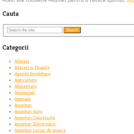
Acest site folosește Akismet pentru a reduce spamul.
Afl
Cauta
Search
Categorii
Afaceri
Afaceri si Finante
Agentii Imobiliare
Agricultura
Alimentare
Amenajari
Animale
Anunturi
Anunturi Auto
Anunturi Constructii
Anunturi Electronice
Anunturi Locuri de munca