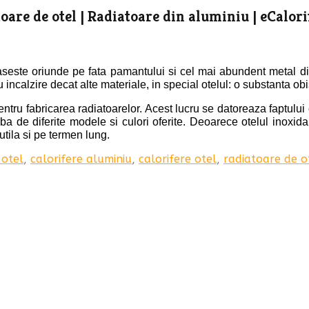
toare
de
otel
| R
adiatoare
din
aluminiu | eCalori
aseste oriunde pe fata pamantului si cel mai abundent metal di
ncalzire decat alte materiale, in special otelul: o substanta obi
pentru fabricarea radiatoarelor. Acest lucru se datoreaza faptului 
a de diferite modele si culori oferite. Deoarece otelul inoxida
utila si pe termen lung.
 otel
,
calorifere aluminiu
,
calorifere otel
,
radiatoare de o