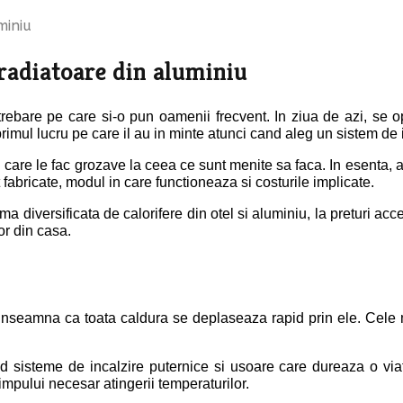
miniu
 radiatoare din aluminiu
rebare pe care si-o pun oamenii frecvent. In ziua de azi, se o
rimul lucru pe care il au in minte atunci cand aleg un sistem de in
i care le fac grozave la ceea ce sunt menite sa faca. In esenta, at
 fabricate, modul in care functioneaza si costurile implicate.
ama diversificata de calorifere din otel si aluminiu, la preturi a
or din casa.
inseamna ca toata caldura se deplaseaza rapid prin ele. Cele m
d sisteme de incalzire puternice si usoare care dureaza o viat
 timpului necesar atingerii temperaturilor.