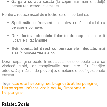
Gargară cu apă sărată
(la copiii mai mari și adulți)
pentru reducerea inflamației.
Pentru a reduce riscul de infecție, este important să:
Speli mâinile frecvent
, mai ales după contactul cu
persoane bolnave.
Dezinfectezi obiectele folosite de copii
, cum ar fi
jucăriile și tacâmurile.
Eviți contactul direct cu persoanele infectate
, mai
ales în primele zile ale bolii.
Deși herpangina poate fi neplăcută, este o boală care se
vindecă rapid, iar complicațiile sunt rare. Cu îngrijire
adecvată și măsuri de prevenție, simptomele pot fi gestionate
eficient.
Tags:
Cauzele herpanginei
,
Diagnosticul herpanginei
,
Herpangina
,
infecție virală acută
,
Simptomele
herpanginei
Related Posts