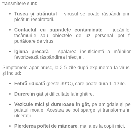
transmitere sunt:
Tusea și strănutul
– virusul se poate răspândi prin
picături respiratorii.
Contactul cu suprafețe contaminate
– jucăriile,
tacâmurile sau obiectele de uz personal pot fi
purtătoare de virus.
Igiena precară
– spălarea insuficientă a mâinilor
favorizează răspândirea infecției.
Simptomele apar brusc, la 3-5 zile după expunerea la virus,
și includ:
Febră ridicată
(peste 39°C), care poate dura 1-4 zile.
Durere în gât
și dificultate la înghițire.
Vezicule mici și dureroase în gât
, pe amigdale și pe
palatul moale.
Acestea se pot sparge și transforma în
ulcerații.
Pierderea poftei de mâncare
, mai ales la copii mici.