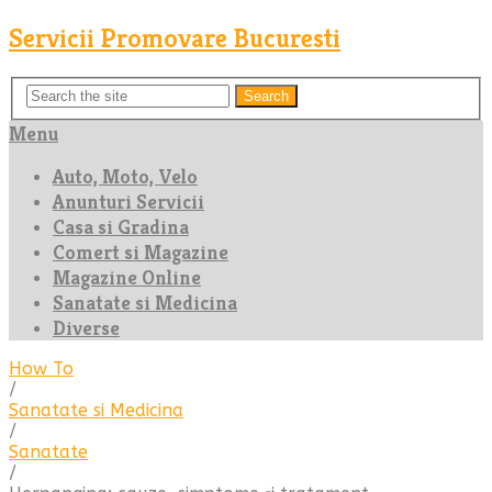
Servicii Promovare Bucuresti
Search
Menu
Auto, Moto, Velo
Anunturi Servicii
Casa si Gradina
Comert si Magazine
Magazine Online
Sanatate si Medicina
Diverse
How To
/
Sanatate si Medicina
/
Sanatate
/