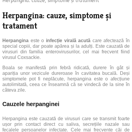
Herpangina: cauze, simptome și tratament
Herpangina: cauze, simptome și
tratament
Herpangina
este o
infecție virală acută
care afectează în
special copiii, dar poate apărea și la adulți. Este cauzată de
virusuri din familia enterovirusurilor, cel mai frecvent fiind
virusul Coxsackie.
Boala se manifestă prin febră ridicată, durere în gât și
apariția unor vezicule dureroase în cavitatea bucală. Deși
simptomele pot fi neplăcute, herpangina este o afecțiune
autolimitată, ceea ce înseamnă că se vindecă de la sine în
câteva zile.
Cauzele herpanginei
Herpangina este cauzată de virusuri care se transmit foarte
ușor prin contact direct cu saliva, secrețiile nazale sau
fecalele persoanelor infectate.
Cele mai frecvente căi de