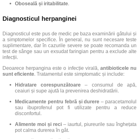
Oboseală și iritabilitate
.
Diagnosticul herpanginei
Diagnosticul este pus de medic pe baza examinării gâtului și
a simptomelor specifice.
În general, nu sunt necesare teste
suplimentare, dar în cazurile severe se poate recomanda un
test de sânge sau un exsudat faringian pentru a exclude alte
infecții.
Deoarece herpangina este o infecție virală,
antibioticele nu
sunt eficiente
.
Tratamentul este simptomatic și include:
Hidratare corespunzătoare
– consumul de apă,
ceaiuri și supe ajută la prevenirea deshidratării.
Medicamente pentru febră și durere
– paracetamolul
sau ibuprofenul pot fi utilizate pentru a reduce
disconfortul.
Alimente moi și reci
– iaurtul, piureurile sau înghețata
pot calma durerea în gât.