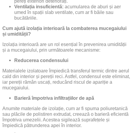
pereți exteriori deteriorați.
Ventilația insuficientă:
acumularea de aburi și aer
umed în spații slab ventilate, cum ar fi băile sau
bucătăriile.
Cum ajută izolația interioară la combaterea mucegaiului
și umidității?
Izolația interioară are un rol esențial în prevenirea umidității
și a mucegaiului, prin următoarele mecanisme:
Reducerea condensului
Materialele izolatoare împiedică transferul termic dintre aerul
cald din interior și pereții reci. Astfel, condensul este eliminat,
iar pereții rămân uscați, reducând riscul de apariție a
mucegaiului.
Barieră împotriva infiltrațiilor de apă
Anumite materiale de izolație, cum ar fi spuma poliuretanică
sau plăcile de polistiren extrudat, creează o barieră eficientă
împotriva umezelii. Acestea sigilează suprafețele și
împiedică pătrunderea apei în interior.