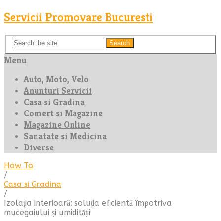
Servicii Promovare Bucuresti
Search
Menu
Auto, Moto, Velo
Anunturi Servicii
Casa si Gradina
Comert si Magazine
Magazine Online
Sanatate si Medicina
Diverse
How To
/
Casa si Gradina
/
Izolația interioară: soluția eficientă împotriva
mucegaiului și umidității