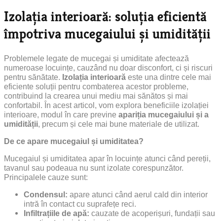
Izolația interioară: soluția eficientă
împotriva mucegaiului și umidității
Problemele legate de mucegai și umiditate afectează
numeroase locuințe, cauzând nu doar disconfort, ci și riscuri
pentru sănătate.
Izolația interioară
este una dintre cele mai
eficiente soluții pentru combaterea acestor probleme,
contribuind la crearea unui mediu mai sănătos și mai
confortabil. În acest articol, vom explora beneficiile izolației
interioare, modul în care previne
apariția mucegaiului și a
umidității
, precum și cele mai bune materiale de utilizat.
De ce apare mucegaiul și umiditatea?
Mucegaiul și umiditatea apar în locuințe atunci când pereții,
tavanul sau podeaua nu sunt izolate corespunzător.
Principalele cauze sunt:
Condensul:
apare atunci când aerul cald din interior
intră în contact cu suprafețe reci.
Infiltrațiile de apă:
cauzate de acoperișuri, fundații sau