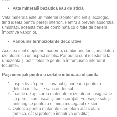
Vata minerală bazaltică sau de sticlă
Vata minerală este un material izolator eficient și ecologic,
fiind ideală pentru pereții interiori. Pentru a preveni absorbția
umidității, aceasta trebuie combinată cu o folie de barieră
împotriva vaporilor.
Panourile termoizolante decorative
Acestea sunt o opțiune modernă, combinând funcționalitatea
izolatoare cu un aspect estetic. Panourile sunt rezistente la
umezeală și pot fi folosite pentru a înfrumuseța interiorul
locuinței.
Pași esențiali pentru o izolație interioară eficientă
I
nspectează pereții, tavanul și podeaua pentru a
detecta infiltrațiile sau condensul.
Înainte de aplicarea materialelor izolatoare, asigură-te
că pereții sunt uscați și bine curățați. Folosește soluții
antifungice pentru a elimina mucegaiul existent.
Optează pentru materiale care oferă atât izolare
termică, cât și protecție împotriva umidității.