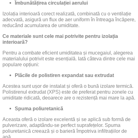
Îmbunătățirea circulației aerului
Izolația interioară corect realizată, combinată cu o ventilație
adecvată, asigură un flux de aer uniform în întreaga încăpere,
reducând acumularea de umiditate.
Ce materiale sunt cele mai potrivite pentru izolația
interioară?
Pentru a combate eficient umiditatea și mucegaiul, alegerea
materialului potrivit este esențială. Iată câteva dintre cele mai
populare opțiuni:
Plăcile de polistiren expandat sau extrudat
Acestea sunt ușor de instalat și oferă o bună izolare termică.
Polistirenul extrudat (XPS) este de preferat pentru zonele cu
umiditate ridicată, deoarece are o rezistență mai mare la apă.
Spuma poliuretanică
Aceasta oferă o izolare excelentă și se aplică sub formă de
pulverizare, adaptându-se perfect suprafețelor. Spuma
poliuretanică creează și o barieră împotriva infiltrațiilor de
apă.