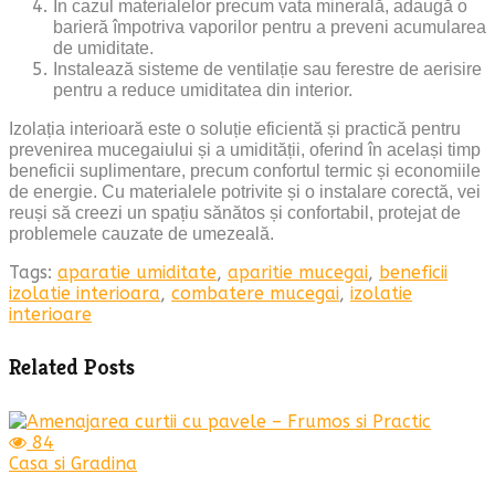
În cazul materialelor precum vata minerală, adaugă o
barieră împotriva vaporilor pentru a preveni acumularea
de umiditate.
Instalează sisteme de ventilație sau ferestre de aerisire
pentru a reduce umiditatea din interior.
Izolația interioară este o soluție eficientă și practică pentru
prevenirea mucegaiului și a umidității, oferind în același timp
beneficii suplimentare, precum confortul termic și economiile
de energie. Cu materialele potrivite și o instalare corectă, vei
reuși să creezi un spațiu sănătos și confortabil, protejat de
problemele cauzate de umezeală.
Tags:
aparatie umiditate
,
aparitie mucegai
,
beneficii
izolatie interioara
,
combatere mucegai
,
izolatie
interioare
Related Posts
84
Casa si Gradina