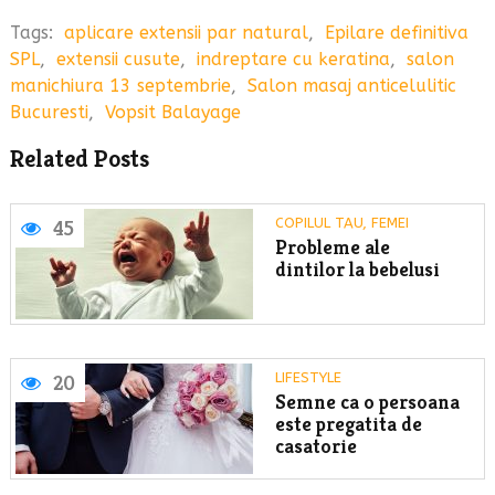
Tags:
aplicare extensii par natural
,
Epilare definitiva
SPL
,
extensii cusute
,
indreptare cu keratina
,
salon
manichiura 13 septembrie
,
Salon masaj anticelulitic
Bucuresti
,
Vopsit Balayage
Related Posts
COPILUL TAU
,
FEMEI
45
Probleme ale
dintilor la bebelusi
LIFESTYLE
20
Semne ca o persoana
este pregatita de
casatorie