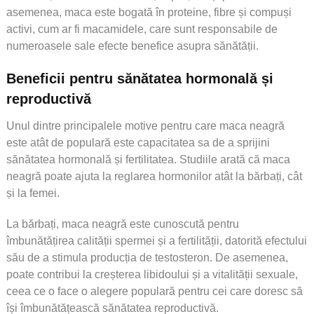
asemenea, maca este bogată în proteine, fibre și compuși
activi, cum ar fi macamidele, care sunt responsabile de
numeroasele sale efecte benefice asupra sănătății.
Beneficii pentru sănătatea hormonală și
reproductivă
Unul dintre principalele motive pentru care maca neagră
este atât de populară este capacitatea sa de a sprijini
sănătatea hormonală și fertilitatea. Studiile arată că maca
neagră poate ajuta la reglarea hormonilor atât la bărbați, cât
și la femei.
La bărbați, maca neagră este cunoscută pentru
îmbunătățirea calității spermei și a fertilității, datorită efectului
său de a stimula producția de testosteron. De asemenea,
poate contribui la creșterea libidoului și a vitalității sexuale,
ceea ce o face o alegere populară pentru cei care doresc să
își îmbunătățească sănătatea reproductivă.