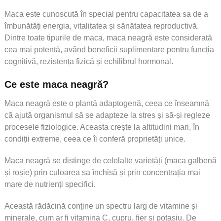
Maca este cunoscută în special pentru capacitatea sa de a
îmbunătăți energia, vitalitatea și sănătatea reproductivă.
Dintre toate tipurile de maca, maca neagră este considerată
cea mai potentă, având beneficii suplimentare pentru funcția
cognitivă, rezistența fizică și echilibrul hormonal.
Ce este maca neagră?
Maca neagră este o plantă adaptogenă, ceea ce înseamnă
că ajută organismul să se adapteze la stres și să-și regleze
procesele fiziologice. Aceasta crește la altitudini mari, în
condiții extreme, ceea ce îi conferă proprietăți unice.
Maca neagră se distinge de celelalte varietăți (maca galbenă
și roșie) prin culoarea sa închisă și prin concentrația mai
mare de nutrienți specifici.
Această rădăcină conține un spectru larg de vitamine și
minerale, cum ar fi vitamina C, cupru, fier și potasiu. De