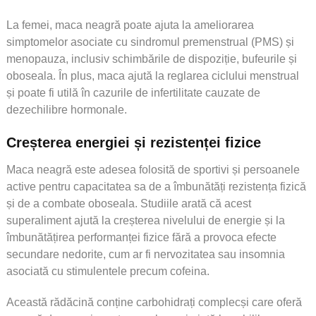
La femei, maca neagră poate ajuta la ameliorarea
simptomelor asociate cu sindromul premenstrual (PMS) și
menopauza, inclusiv schimbările de dispoziție, bufeurile și
oboseala. În plus, maca ajută la reglarea ciclului menstrual
și poate fi utilă în cazurile de infertilitate cauzate de
dezechilibre hormonale.
Creșterea energiei și rezistenței fizice
Maca neagră este adesea folosită de sportivi și persoanele
active pentru capacitatea sa de a îmbunătăți rezistența fizică
și de a combate oboseala. Studiile arată că acest
superaliment ajută la creșterea nivelului de energie și la
îmbunătățirea performanței fizice fără a provoca efecte
secundare nedorite, cum ar fi nervozitatea sau insomnia
asociată cu stimulentele precum cofeina.
Această rădăcină conține carbohidrați complecși care oferă