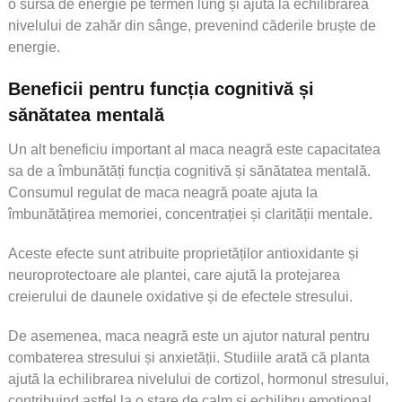
o sursă de energie pe termen lung și ajută la echilibrarea
nivelului de zahăr din sânge, prevenind căderile bruște de
energie.
Beneficii pentru funcția cognitivă și
sănătatea mentală
Un alt beneficiu important al maca neagră este capacitatea
sa de a îmbunătăți funcția cognitivă și sănătatea mentală.
Consumul regulat de maca neagră poate ajuta la
îmbunătățirea memoriei, concentrației și clarității mentale.
Aceste efecte sunt atribuite proprietăților antioxidante și
neuroprotectoare ale plantei, care ajută la protejarea
creierului de daunele oxidative și de efectele stresului.
De asemenea, maca neagră este un ajutor natural pentru
combaterea stresului și anxietății. Studiile arată că planta
ajută la echilibrarea nivelului de cortizol, hormonul stresului,
contribuind astfel la o stare de calm și echilibru emoțional.