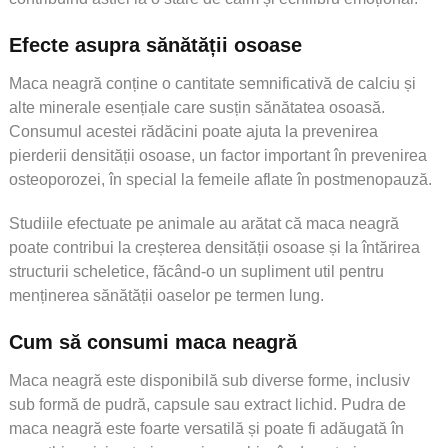
Efecte asupra sănătății osoase
Maca neagră conține o cantitate semnificativă de calciu și
alte minerale esențiale care susțin sănătatea osoasă.
Consumul acestei rădăcini poate ajuta la prevenirea
pierderii densității osoase, un factor important în prevenirea
osteoporozei, în special la femeile aflate în postmenopauză.
Studiile efectuate pe animale au arătat că maca neagră
poate contribui la creșterea densității osoase și la întărirea
structurii scheletice, făcând-o un supliment util pentru
menținerea sănătății oaselor pe termen lung.
Cum să consumi maca neagră
Maca neagră este disponibilă sub diverse forme, inclusiv
sub formă de pudră, capsule sau extract lichid. Pudra de
maca neagră este foarte versatilă și poate fi adăugată în