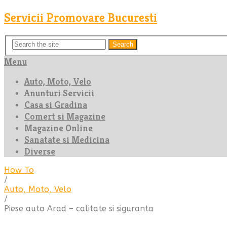
Servicii Promovare Bucuresti
Search
Menu
Auto, Moto, Velo
Anunturi Servicii
Casa si Gradina
Comert si Magazine
Magazine Online
Sanatate si Medicina
Diverse
How To
/
Auto, Moto, Velo
/
Piese auto Arad – calitate si siguranta