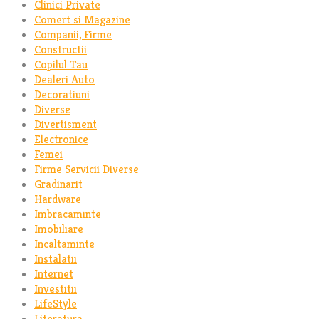
Clinici Private
Comert si Magazine
Companii, Firme
Constructii
Copilul Tau
Dealeri Auto
Decoratiuni
Diverse
Divertisment
Electronice
Femei
Firme Servicii Diverse
Gradinarit
Hardware
Imbracaminte
Imobiliare
Incaltaminte
Instalatii
Internet
Investitii
LifeStyle
Literatura