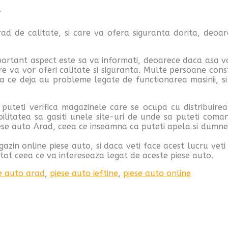
a
ad de calitate, si care va ofera siguranta dorita, deoar
mportant aspect este sa va informati, deoarece daca asa vo
e va vor oferi calitate si siguranta. Multe persoane cons
pa ce deja au probleme legate de functionarea masinii, s
puteti verifica magazinele care se ocupa cu distribuirea
sibilitatea sa gasiti unele site-uri de unde sa puteti com
ese auto Arad, ceea ce inseamna ca puteti apela si dumnea
agazin online piese auto, si daca veti face acest lucru veti
 tot ceea ce va intereseaza legat de aceste piese auto.
e auto arad
,
piese auto ieftine
,
piese auto online