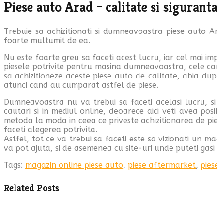
Piese auto Arad – calitate si sigurant
Trebuie sa achizitionati si dumneavoastra piese auto Ar
foarte multumit de ea.
Nu este foarte greu sa faceti acest lucru, iar cel mai i
piesele potrivite pentru masina dumneavoastra, cele car
sa achizitioneze aceste piese auto de calitate, abia du
atunci cand au cumparat astfel de piese.
Dumneavoastra nu va trebui sa faceti acelasi lucru, si 
cautari si in mediul online, deoarece aici veti avea po
metoda la moda in ceea ce priveste achizitionarea de pi
faceti alegerea potrivita.
Astfel, tot ce va trebui sa faceti este sa vizionati un m
va pot ajuta, si de asemenea cu site-uri unde puteti gasi
Tags:
magazin online piese auto
,
piese aftermarket
,
pies
Related Posts