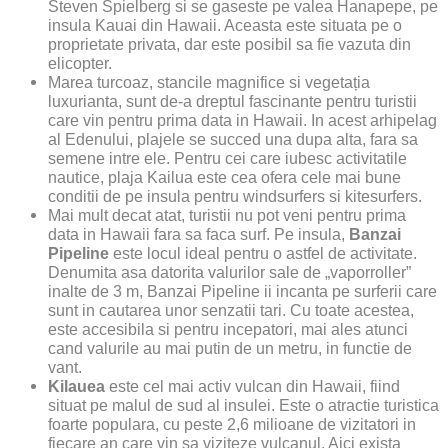
Steven Spielberg si se gaseste pe valea Hanapepe, pe
insula Kauai din Hawaii. Aceasta este situata pe o
proprietate privata, dar este posibil sa fie vazuta din
elicopter.
Marea turcoaz, stancile magnifice si vegetația
luxurianta, sunt de-a dreptul fascinante pentru turistii
care vin pentru prima data in Hawaii. In acest arhipelag
al Edenului, plajele se succed una dupa alta, fara sa
semene intre ele. Pentru cei care iubesc activitatile
nautice, plaja Kailua este cea ofera cele mai bune
conditii de pe insula pentru windsurfers si kitesurfers.
Mai mult decat atat, turistii nu pot veni pentru prima
data in Hawaii fara sa faca surf. Pe insula,
Banzai
Pipeline
este locul ideal pentru o astfel de activitate.
Denumita asa datorita valurilor sale de „vaporroller”
inalte de 3 m, Banzai Pipeline ii incanta pe surferii care
sunt in cautarea unor senzatii tari. Cu toate acestea,
este accesibila si pentru incepatori, mai ales atunci
cand valurile au mai putin de un metru, in functie de
vant.
Kilauea
este cel mai activ vulcan din Hawaii, fiind
situat pe malul de sud al insulei. Este o atractie turistica
foarte populara, cu peste 2,6 milioane de vizitatori in
fiecare an care vin sa viziteze vulcanul. Aici exista