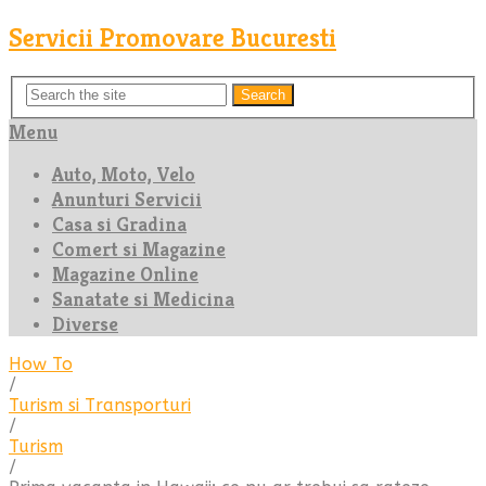
Servicii Promovare Bucuresti
Search
Menu
Auto, Moto, Velo
Anunturi Servicii
Casa si Gradina
Comert si Magazine
Magazine Online
Sanatate si Medicina
Diverse
How To
/
Turism si Transporturi
/
Turism
/