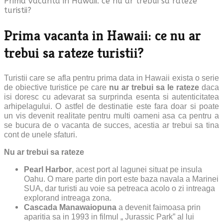
Prima vacanta in Hawaii: ce nu ar trebui sa rateze
turistii?
Prima vacanta in Hawaii: ce nu ar
trebui sa rateze turistii?
Turistii care se afla pentru prima data in Hawaii exista o serie
de obiective turistice pe care
nu ar trebui sa le rateze
daca
isi doresc cu adevarat sa surprinda esenta si autenticitatea
arhipelagului. O astfel de destinatie este fara doar si poate
un vis devenit realitate pentru multi oameni asa ca pentru a
se bucura de o vacanta de succes, acestia ar trebui sa tina
cont de unele sfaturi.
Nu
ar trebui sa rateze
Pearl Harbor
, acest port al lagunei situat pe insula
Oahu. O mare parte din port este baza navala a Marinei
SUA, dar turisti au voie sa petreaca acolo o zi intreaga
explorand intreaga zona.
Cascada Manawaiopuna
a devenit faimoasa prin
aparitia sa in 1993 in filmul „ Jurassic Park” al lui